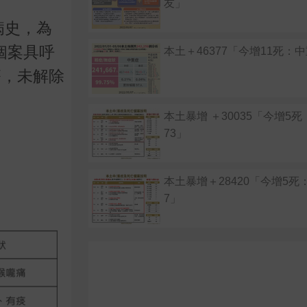
友」
病史，為
個案具呼
本土＋46377「今增11死：
療，未解除
本土暴增 ＋30035「今增5
73」
本土暴增＋28420「今增5死
7」