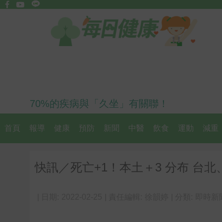
70%的疾病與「久坐」有關聯！
首頁
報導
健康
預防
新聞
中醫
飲食
運動
減重
快訊／死亡+1！本土＋3 分布 台
| 日期:
2022-02-25
| 責任編輯:
徐韻婷
| 分類:
即時新