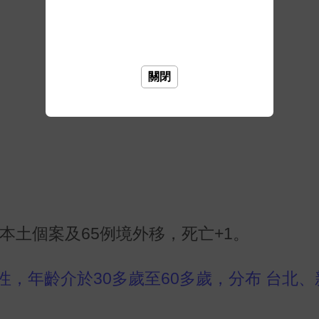
關閉
例本土個案及65例境外移，死亡+1。
性，年齡介於30多歲至60多歲，分布 台北