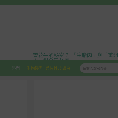
雪花牛的秘密？ 「注脂肉」與「重
肉」揭食安疑慮
熱門：
生物製劑
異位性皮膚炎