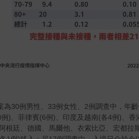
為30例男性、33例女性、2例調查中，年
例)、菲律賓(6例)、印度及越南(各4例)、香港
、阿根廷、德國、馬爾他、衣索比亞、宏都拉
1例)移入；另17例調查中。入境日介於今(20