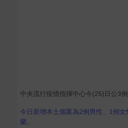
中央流行疫情指揮中心今(25)日公3
今日新增本土個案為2例男性、1例女
蘭
。