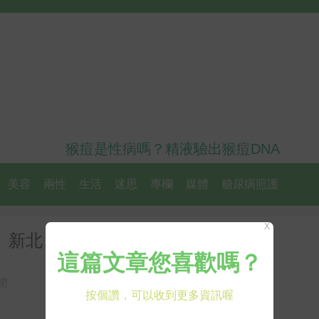
猴痘是性病嗎？精液驗出猴痘DNA
美容
兩性
生活
迷思
專欄
媒體
糖尿病照護
X
北、新北、宜蘭
聞