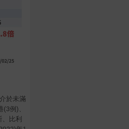
齡介於未滿
(3例)、
斯、比利
22)年1