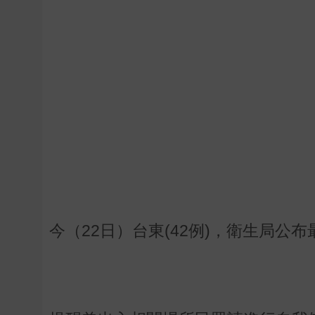
今（22日）台東(
42
例)，衛生局公布