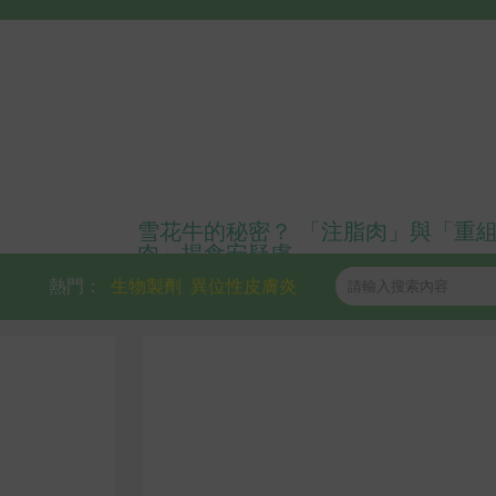
雪花牛的秘密？ 「注脂肉」與「重
肉」揭食安疑慮
熱門：
生物製劑
異位性皮膚炎