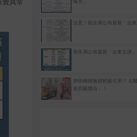
味覺異常
曝光」
注意！衛生局公布最新「台東
衛生局公布最新「台東足跡」
肺癌轉移無標靶藥可用？ 名
疫四藥聯合」！