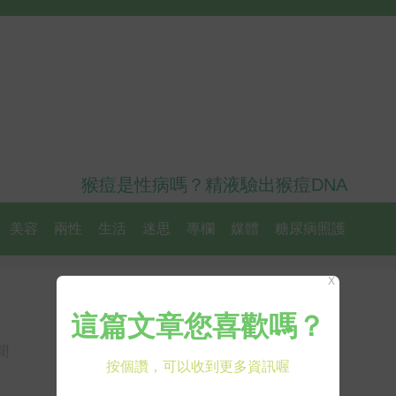
猴痘是性病嗎？精液驗出猴痘DNA
美容
兩性
生活
迷思
專欄
媒體
糖尿病照護
X
」
聞