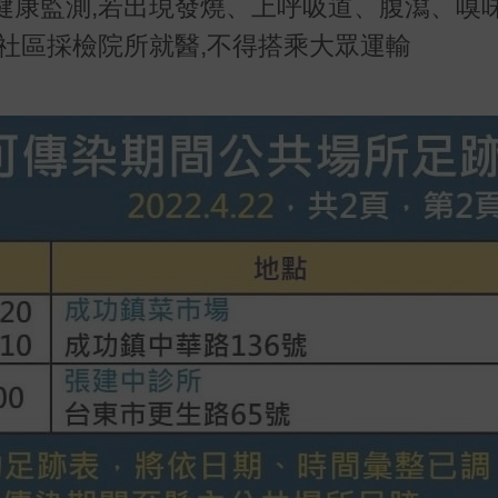
健康監測,若出現發燒、上呼吸道、腹瀉、嗅
社區採檢院所就醫,不得搭乘大眾運輸