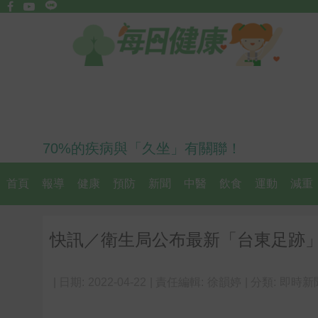
70%的疾病與「久坐」有關聯！
首頁
報導
健康
預防
新聞
中醫
飲食
運動
減重
快訊／衛生局公布最新「台東足跡
| 日期:
2022-04-22
| 責任編輯:
徐韻婷
| 分類:
即時新