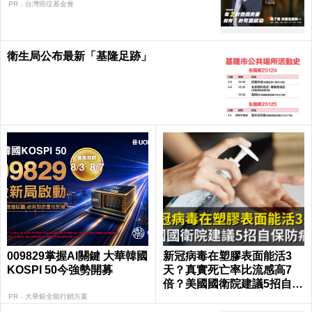
PR．台灣癌症基金會
衛生局公布最新「基隆足跡」
009829掌握AI關鍵 大華韓國
新冠病毒在塑膠表面能活3
KOSPI 50今強勢開募
天？真實死亡率比流感高7
倍？美國國衛院建議5招自保
防病毒
PR．大華銀全能行銷方案