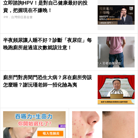
立即諮詢HPV！是對自己健康最好的投
資，把握現在不嫌晚！
PR．台灣癌症基金會
半夜頻尿讓人睡不好？診斷「夜尿症」每
晚跑廁所超過這次數就該注意！
廁所門對房間門恐生大病？床在廁所旁該
怎麼睡？謝沅瑾老師一招化險為夷