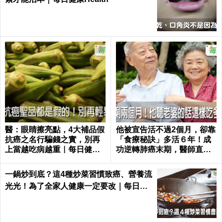
醫：眼睛擦亮點，4大補品假
他被宣告活不過2個月，卻靠
抗癌之名行騙錢之實，別再
「食療秘訣」多活６年！成
上當越吃病越重｜每日健康
功逆轉肺癌末期，醫師直
Health
呼：不可思議｜每日健康 He
alth
一鍋炒到底？這4種炒菜習慣致癌、營養流
光光！為了全家人健康一定要改｜每日健
康 Health