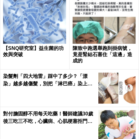
【SNQ研究室】益生菌的功
陳致中跑選舉跑到掛病號，
效與突破
竟是腎結石塞住「這邊」造
成的
染髮劑「四大地雷」踩中了多少？「漂
染」越多越傷髮，別把「淋巴癌」染上
身！｜每日健康Health
對付膽固醇不用每天吃藥！醫師建議30歲
後三吃三不吃，心臟病、心肌梗塞拒門外
｜每日健康 Health