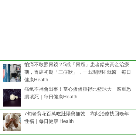
怕痛不敢照胃鏡？5成「胃癌」患者錯失黃金治療
期，胃癌初期「三症狀」，一出現隨即就醫｜每日
健康Health
疝氣不補會出事！當心蛋蛋腫得比籃球大 嚴重恐
腸壞死｜每日健康Health
7旬老翁花百萬吃壯陽藥無效 靠此治療找回晚年
性福｜每日健康 Health