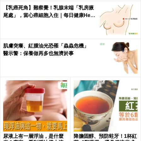
【乳癌死角】難察覺！乳腺末端「乳房腋
尾處」，當心癌細胞入住｜每日健康Healt
h
肌膚突癢、紅腫油光恐罹「蟲蟲危機」
醫示警：保養做再多也無濟於事
尿液上有一層浮油，是什麼
降膽固醇、預防蛀牙！1杯紅