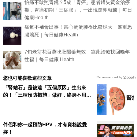
怕痛不敢照胃鏡？5成「胃癌」患者錯失黃金治療
期，胃癌初期「三症狀」，一出現隨即就醫｜每日
健康Health
疝氣不補會出事！當心蛋蛋腫得比籃球大 嚴重恐
腸壞死｜每日健康Health
7旬老翁花百萬吃壯陽藥無效 靠此治療找回晚年
性福｜每日健康 Health
您也可能喜歡這些文章
Recommended by
「腎結石」是被這「五個原因」生出來
的！「三種預防措施」做好，終身不用
「理腎結」！｜每日健康Health
伴侶和妳一起預防HPV，才有資格說愛
妳！