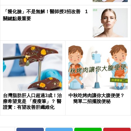
「饅化臉」不是無解！醫師授3招改善 1
關鍵點最重要
台灣脂肪肝人口超過3成！治
中秋吃烤肉讓你大腹便便？
療希望竟是 「瘦瘦筆」？ 醫
簡單二招擺脫便秘
證實：有望改善肝纖維化