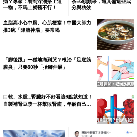
病？專家：看到浮油搭上這
茶=6顆蘋果，還具備這些成
一物，不馬上就醫不行！
分與功效
血脂高小心中風、心肌梗塞！中醫大師力
推3碗「降脂神湯」要常喝
「腳後跟」一碰地痛到哭？根治「足底筋
膜炎」只要60秒「抬腳伸展」
口乾、水腫...腎臟好不好看這6點就知道！
自製補腎豆漿一杯擊敗腎虛，年齡自己決
定｜每日健康 Health