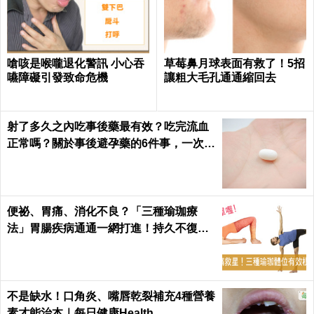
嗆咳是喉嚨退化警訊 小心吞
草莓鼻月球表面有救了！5招
嚥障礙引發致命危機
讓粗大毛孔通通縮回去
射了多久之內吃事後藥最有效？吃完流血
正常嗎？關於事後避孕藥的6件事，一次報
你知｜每日健康 Health
便祕、胃痛、消化不良？「三種瑜珈療
法」胃腸疾病通通一網打進！持久不復
發！
不是缺水！口角炎、嘴唇乾裂補充4種營養
素才能治本｜每日健康Health