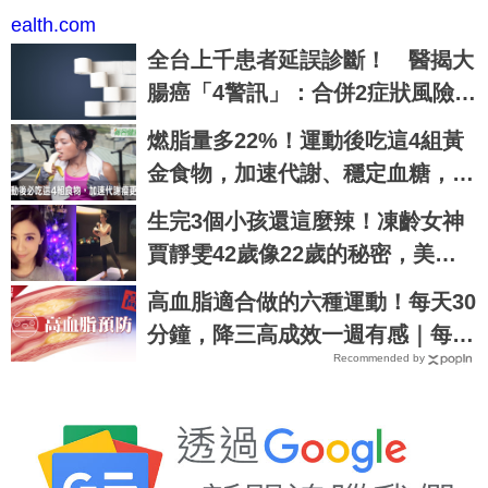
ealth.com
全台上千患者延誤診斷！ 醫揭大
腸癌「4警訊」：合併2症狀風險逾
2成
燃脂量多22%！運動後吃這4組黃
金食物，加速代謝、穩定血糖，免
挨餓更好瘦｜每日健康 Health
生完3個小孩還這麼辣！凍齡女神
賈靜雯42歲像22歲的秘密，美肌
瘦身就靠做好這3件事｜每日健康
高血脂適合做的六種運動！每天30
Health
分鐘，降三高成效一週有感｜每日
Recommended by
健康 Health