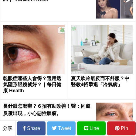
乾眼症哪些人會得？選用透
夏天吹冷氣反而不舒服？中
氣隱形眼鏡就好？｜每日健
醫教4招擊退「冷氣病」
康 Health
長針眼怎麼辦？６招有助改善！醫：同處
反覆出現，小心惡性腫瘤。
分享
Share
Tweet
Line
Pin