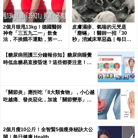
2個月狠甩13kg！德國醫師
皮膚濕疹、氣喘的元兇是
神奇「三五九二一」飲食
「塵蟎」！醫師一招「30
法，不挨餓不運動，第一個
秒」消滅床單惡蟲｜每日健
月就能見證奇蹟｜每日健康
康 Health
Health
【糖尿病照護三分鐘報你知】糖尿病睡覺
時低血糖易直接昏迷？這些都要注意！陳
仰霖醫師
「關節炎」應拒吃「8大類食物」，小心越
吃越痛、發炎惡化，加速「關節變形」！
｜每日健康 Health
2個月瘦10公斤！全智賢5個瘦身秘訣大公
開｜每日健康 Health