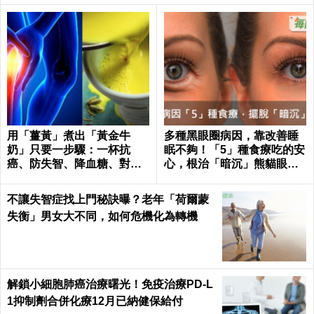
用「薑黃」煮出「黃金牛
多種黑眼圈病因，靠改善睡
奶」只要一步驟：一杯抗
眠不夠！「5」種食療吃的安
癌、防失智、降血糖、對抗
心，根治「暗沉」熊貓眼｜
關節炎，全家大小都要喝！
每日健康 Health
不讓失智症找上門秘訣曝？老年「荷爾蒙
失衡」男女大不同，如何危機化為轉機
解鎖小細胞肺癌治療曙光！免疫治療PD-L
1抑制劑合併化療12月已納健保給付