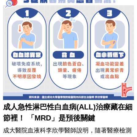
成人急性淋巴性白血病(ALL)治療藏在細
節裡！ 「MRD」是預後關鍵
成大醫院血液科李欣學醫師說明，隨著醫療檢測