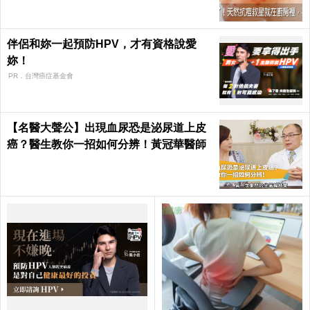
伴侶和妳一起預防HPV，才有資格說愛
妳！
PR．台灣癌症基金會
【名醫大聲公】出現血尿恐是泌尿道上皮
癌？醫生教你一招如何分辨！黃冠華醫師