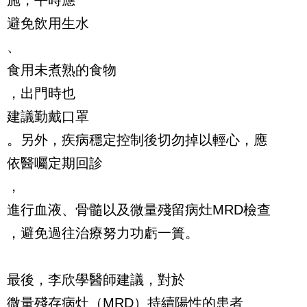
施，平時應
避免飲用生水
、
食用未煮熟的食物
，出門時也
建議勤戴口罩
。另外，疾病穩定控制後切勿掉以輕心，應
依醫囑定期回診
，
進行血液、骨髓以及微量殘留病灶MRD檢查
，避免過往治療努力功虧一簣。
最後，李欣學醫師建議，對於
微量殘存病灶（MRD）持續陽性的患者