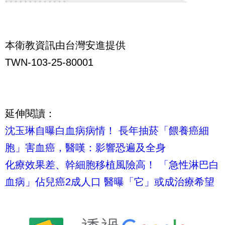
本衛教資訊由台灣安進提供
TWN-103-25-80001
延伸閱讀：
沈玉琳自曝白血病病情！ 長年抽菸「餵養癌細
胞」害血癌，醫嘆：影響恐遍及全身
化療效果差、幹細胞移植風險高！ 「急性淋巴白
血病」佔兒癌2成人口 醫曝「它」或成治療希望