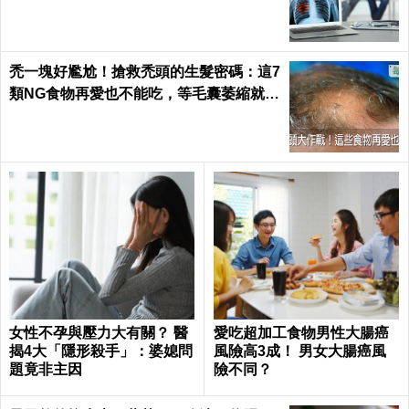
禿一塊好尷尬！搶救禿頭的生髮密碼：這7
類NG食物再愛也不能吃，等毛囊萎縮就來
不及了｜每日健康 Health
女性不孕與壓力大有關？ 醫
愛吃超加工食物男性大腸癌
揭4大「隱形殺手」：婆媳問
風險高3成！ 男女大腸癌風
題竟非主因
險不同？