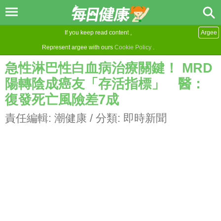
If you keep read content ,
Argee
Represent argee with ours
Cookie Policy
.
急性淋巴性白血病治療關鍵！ MRD
陽轉陰成癌友「存活指標」 醫：
復發死亡風險差7成
責任編輯:
潮健康
/ 分類:
即時新聞