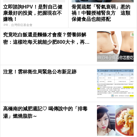
立即諮詢HPV！是對自己健
骨質疏鬆「腎氣衰弱」惹的
康最好的投資，把握現在不
禍！中醫授補腎良方 這類
嫌晚！
保健食品也能搭配
PR．台灣癌症基金會
究竟吃白飯還是麵條才會瘦？營養師解
密：這樣吃每天就能少肥800大卡，再也
不落入復胖陷阱｜每日健康 Health
注意！雲林衛生局緊急公布新足跡
高橋南的減肥週記♡ 喝傳說中的「排毒
湯」燃燒脂肪～