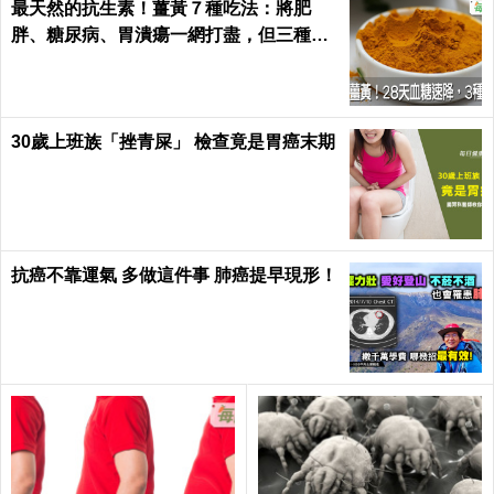
最天然的抗生素！薑黃７種吃法：將肥
胖、糖尿病、胃潰瘍一網打盡，但三種人
千萬別吃｜每日健康 Health
30歲上班族「挫青屎」 檢查竟是胃癌末期
抗癌不靠運氣 多做這件事 肺癌提早現形！