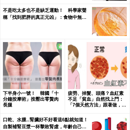
不是吃太多也不是缺乏運動！ 科學家聲
稱「找到肥胖的真正元凶」：食物中無處
不在
下半身小一號！ 韓國「十
疲勞、掉髮、頭痛？血紅素
分鐘按摩術」按壓出零贅肉
不足「貧血」自然找上門：
長腿
「7個天然方法」跟著做，杜
絕貧血只要一種水果！
口乾、水腫...腎臟好不好看這6點就知道！
自製補腎豆漿一杯擊敗腎虛，年齡自己決