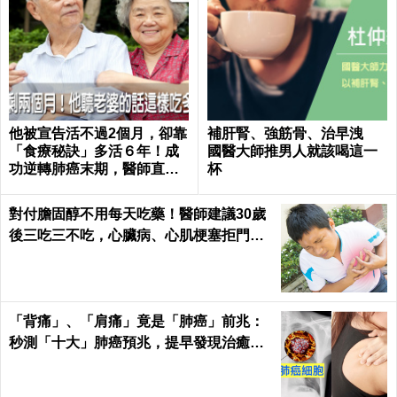
他被宣告活不過2個月，卻靠
補肝腎、強筋骨、治早洩
「食療秘訣」多活６年！成
國醫大師推男人就該喝這一
功逆轉肺癌末期，醫師直
杯
呼：不可思議｜每日健康 He
alth
對付膽固醇不用每天吃藥！醫師建議30歲
後三吃三不吃，心臟病、心肌梗塞拒門外
｜每日健康 Health
「背痛」、「肩痛」竟是「肺癌」前兆：
秒測「十大」肺癌預兆，提早發現治癒率
飆升50%！