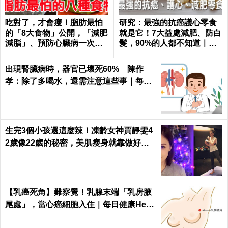
吃對了，才會瘦！脂肪最怕
研究：最強的抗癌護心零食
的「8大食物」公開，「減肥
就是它！7大益處減肥、防白
減脂」、預防心臟病一次滿
髮，90%的人都不知道｜每
足｜每日健康Health
日健康 Health
出現腎臟病時，器官已壞死60% 陳作
孝：除了多喝水，還需注意這些事｜每日
健康 Health
生完3個小孩還這麼辣！凍齡女神賈靜雯4
2歲像22歲的秘密，美肌瘦身就靠做好這3
件事｜每日健康 Health
【乳癌死角】難察覺！乳腺末端「乳房腋
尾處」，當心癌細胞入住｜每日健康Healt
h