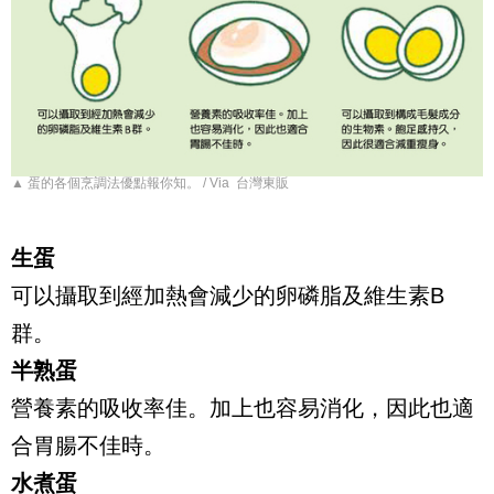
▲ 蛋的各個烹調法優點報你知。 / Via 台灣東販
生蛋
可以攝取到經加熱會減少的卵磷脂及維生素B
群。
半熟蛋
營養素的吸收率佳。加上也容易消化，因此也適
合胃腸不佳時。
水煮蛋