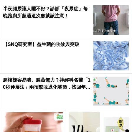
半夜頻尿讓人睡不好？診斷「夜尿症」每
晚跑廁所超過這次數就該注意！
【SNQ研究室】益生菌的功效與突破
爬樓梯容易喘、膝蓋無力？神經科名醫「1
0秒伸展法」兩招擊敗退化關節，找回年輕
腳骨不求人｜每日健康 Health