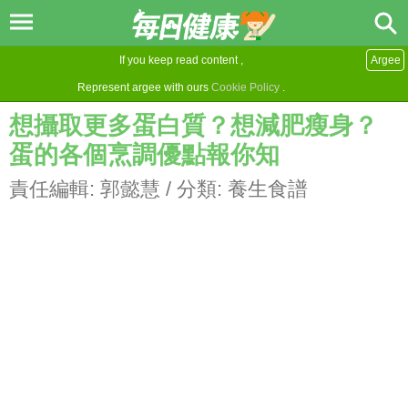
If you keep read content ,
Argee
Represent argee with ours
Cookie Policy
.
想攝取更多蛋白質？想減肥瘦身？
蛋的各個烹調優點報你知
責任編輯:
郭懿慧
/ 分類:
養生食譜