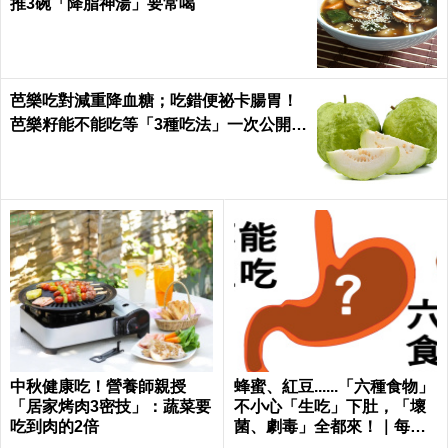
推3碗「降脂神湯」要常喝
芭樂吃對減重降血糖；吃錯便祕卡腸胃！
芭樂籽能不能吃等「3種吃法」一次公開｜
每日健康 Health
中秋健康吃！營養師親授
蜂蜜、紅豆......「六種食物」
「居家烤肉3密技」：蔬菜要
不小心「生吃」下肚，「壞
吃到肉的2倍
菌、劇毒」全都來！｜每日
健康 Health