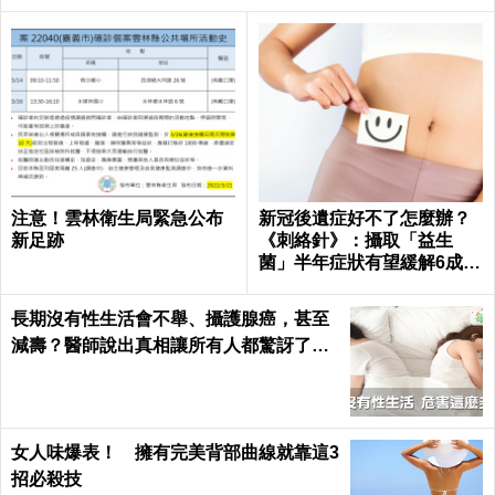
注意！雲林衛生局緊急公布
新冠後遺症好不了怎麼辦？
新足跡
《刺絡針》：攝取「益生
菌」半年症狀有望緩解6成以
上
長期沒有性生活會不舉、攝護腺癌，甚至
減壽？醫師說出真相讓所有人都驚訝了！
｜每日健康 Health
女人味爆表！ 擁有完美背部曲線就靠這3
招必殺技