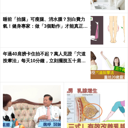
睡前「抬腿」可瘦腿、消水腫？別白費力
氣！健身專家：做「3個動作」才能真正躺
著瘦｜每日健康
年過40肩膀卡住抬不起？萬人見證「穴道
按摩法」每天10分鐘，立刻擺脫五十肩｜
每日健康Health