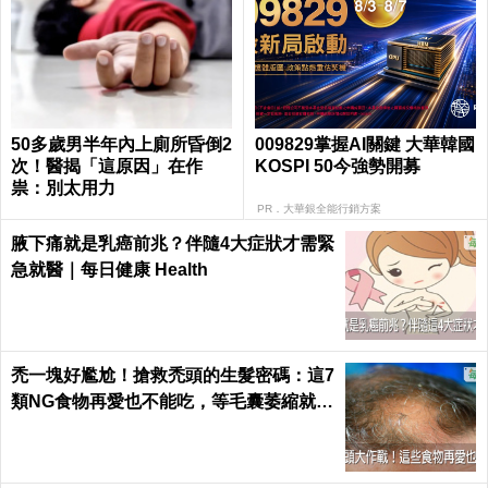
50多歲男半年內上廁所昏倒2
009829掌握AI關鍵 大華韓國
次！醫揭「這原因」在作
KOSPI 50今強勢開募
祟：別太用力
PR．大華銀全能行銷方案
腋下痛就是乳癌前兆？伴隨4大症狀才需緊
急就醫｜每日健康 Health
禿一塊好尷尬！搶救禿頭的生髮密碼：這7
類NG食物再愛也不能吃，等毛囊萎縮就來
不及了｜每日健康 Health