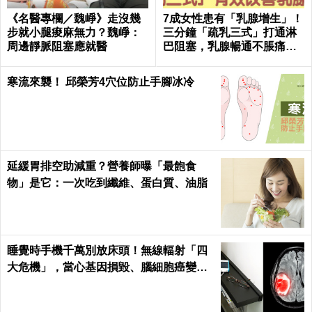
《名醫專欄／魏崢》走沒幾
7成女性患有「乳腺增生」！
步就小腿痠麻無力？魏崢：
三分鐘「疏乳三式」打通淋
周邊靜脈阻塞應就醫
巴阻塞，乳腺暢通不脹痛｜
每日健康Health
寒流來襲！ 邱榮芳4穴位防止手腳冰冷
延緩胃排空助減重？營養師曝「最飽食
物」是它：一次吃到纖維、蛋白質、油脂
睡覺時手機千萬別放床頭！無線輻射「四
大危機」，當心基因損毀、腦細胞癌變！
｜每日健康Health