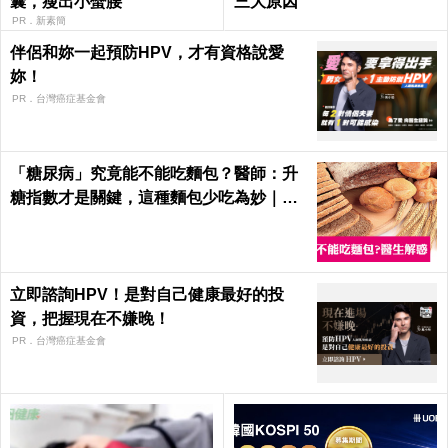
囊，瘦出小蠻腰
三大原因
PR．新素簡
伴侶和妳一起預防HPV，才有資格說愛
妳！
PR．台灣癌症基金會
「糖尿病」究竟能不能吃麵包？醫師：升
糖指數才是關鍵，這種麵包少吃為妙｜每
日健康
立即諮詢HPV！是對自己健康最好的投
資，把握現在不嫌晚！
PR．台灣癌症基金會