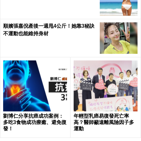
順嬪張嘉倪產後一週甩4公斤！她靠3秘訣
不運動也能維持身材
劉博仁分享抗癌成功案例：
年輕型乳癌易復發死亡率
多吃3食物成功療癒、避免復
高？醫師籲遠離風險因子多
發！
運動