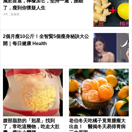
減肥首選，檸檬加它，堅持一週，腰細
了，瘦到你懷疑人生
PR．新素簡
2個月瘦10公斤！全智賢5個瘦身秘訣大公
開｜每日健康 Health
腹部脂肪的「剋星」找到
老伯冬天吃橘子竟胃腫瘤大
了，常吃這幾物，吃走大肚
出血！ 醫揭冬天易得胃病