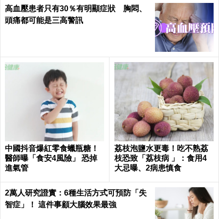
高血壓患者只有30％有明顯症狀 胸悶、
頭痛都可能是三高警訊
中國抖音爆紅零食蠟瓶糖！
荔枝泡鹽水更毒！吃不熟荔
醫師曝「食安4風險」 恐掉
枝恐致「荔枝病 」：食用4
進氣管
大忌曝、2病患慎食
2萬人研究證實：6種生活方式可預防「失
智症」！ 這件事顧大腦效果最強