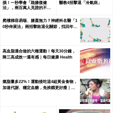
損！一秒學會「跪膝復健
醫教4招擊退「冷氣病」
法」，兩百萬人見證的不老
伸展術｜每日健康 Health
爬樓梯容易喘、膝蓋無力？神經科名醫「1
0秒伸展法」兩招擊敗退化關節，找回年輕
腳骨不求人｜每日健康 Health
高血脂適合做的六種運動！每天30分鐘，
降三高成效一週有感｜每日健康 Health
燃脂量多22%！運動後吃這4組黃金食物，
加速代謝、穩定血糖，免挨餓更好瘦｜每
日健康 Health