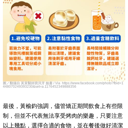
圖／翻攝自 黃黃醫師寶貝牙 臉書 / Via https://www.facebook.com/photo?fbid=1
448070249393230&set=a.1176452349888356
最後，黃榆鈞強調，儘管矯正期間飲食上有些限
制，但並不代表無法享受烤肉的樂趣，只要注意
以上幾點，選擇合適的食物，並在餐後做好清潔