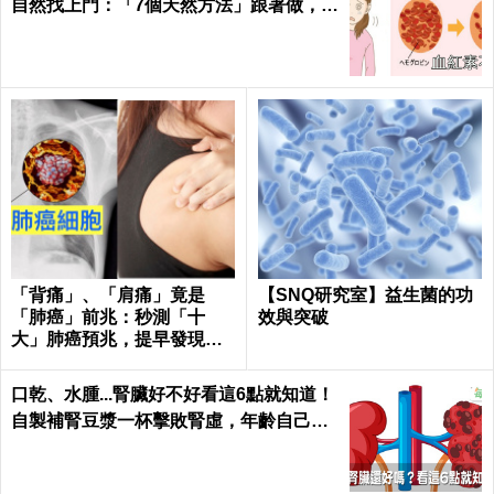
自然找上門：「7個天然方法」跟著做，杜
絕貧血只要一種水果！
「背痛」、「肩痛」竟是
【SNQ研究室】益生菌的功
「肺癌」前兆：秒測「十
效與突破
大」肺癌預兆，提早發現治
癒率飆升50%！
口乾、水腫...腎臟好不好看這6點就知道！
自製補腎豆漿一杯擊敗腎虛，年齡自己決
定｜每日健康 Health