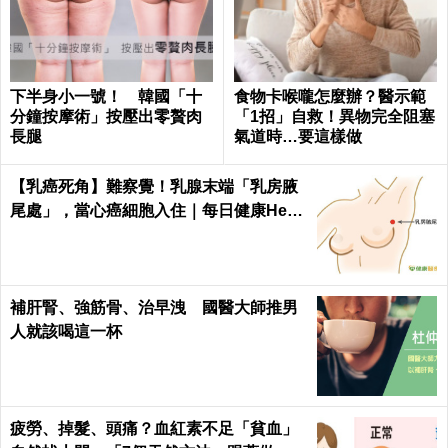
下半身小一號！ 韓國「十
食物卡喉嚨怎麼辦？醫示範
分鐘按摩術」按壓出零贅肉
「1招」自救！異物完全阻塞
長腿
氣道時…要這樣做
【乳癌死角】難察覺！乳腺末端「乳房腋
尾處」，當心癌細胞入住｜每日健康Healt
h
補肝腎、強筋骨、治早洩 國醫大師推男
人就該喝這一杯
疲勞、掉髮、頭痛？血紅素不足「貧血」