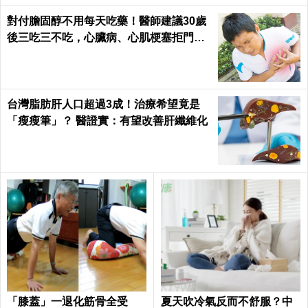
對付膽固醇不用每天吃藥！醫師建議30歲
後三吃三不吃，心臟病、心肌梗塞拒門外
｜每日健康 Health
台灣脂肪肝人口超過3成！治療希望竟是
「瘦瘦筆」？ 醫證實：有望改善肝纖維化
「膝蓋」一退化筋骨全受
夏天吹冷氣反而不舒服？中