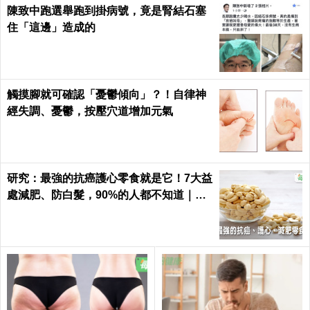
陳致中跑選舉跑到掛病號，竟是腎結石塞
住「這邊」造成的
觸摸腳就可確認「憂鬱傾向」？！自律神
經失調、憂鬱，按壓穴道增加元氣
研究：最強的抗癌護心零食就是它！7大益
處減肥、防白髮，90%的人都不知道｜每
日健康 Health