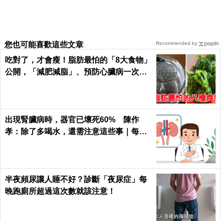
您也可能喜歡這些文章
Recommended by
吃對了，才會瘦！脂肪最怕的「8大食物」
公開，「減肥減脂」、預防心臟病一次滿
足｜每日健康Health
出現腎臟病時，器官已壞死60% 陳作
孝：除了多喝水，還需注意這些事｜每日
健康 Health
半夜頻尿讓人睡不好？診斷「夜尿症」每
晚跑廁所超過這次數就該注意！