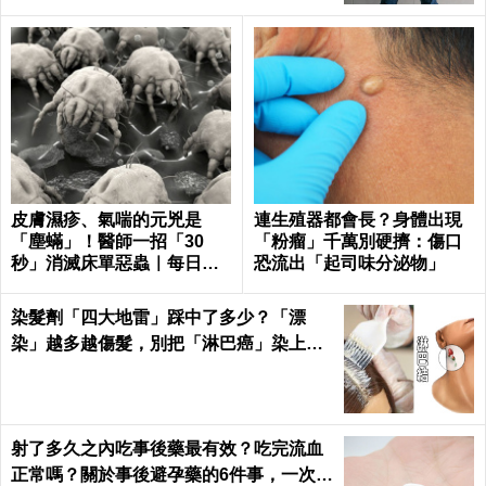
皮膚濕疹、氣喘的元兇是
連生殖器都會長？身體出現
「塵蟎」！醫師一招「30
「粉瘤」千萬別硬擠：傷口
秒」消滅床單惡蟲｜每日健
恐流出「起司味分泌物」
康 Health
染髮劑「四大地雷」踩中了多少？「漂
染」越多越傷髮，別把「淋巴癌」染上
身！｜每日健康Health
射了多久之內吃事後藥最有效？吃完流血
正常嗎？關於事後避孕藥的6件事，一次報