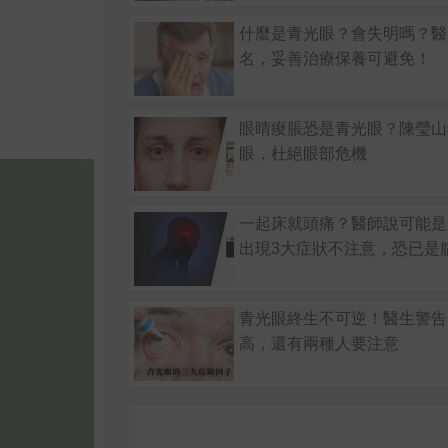
什麼是青光眼？會失明嗎？醫
名，妥善治療保養可避免！
眼睛痠脹恐是青光眼？陳瑩山
眼，杜絕眼部危機
一起床就頭痛？醫師說可能是
出現3大症狀不注意，恐已是
青光眼終生不可逆！醫生警告
高，還有兩種人要注意