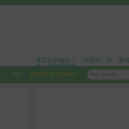
雪花牛的秘密？ 「注脂肉」與「重
肉」揭食安疑慮
熱門：
生物製劑
異位性皮膚炎