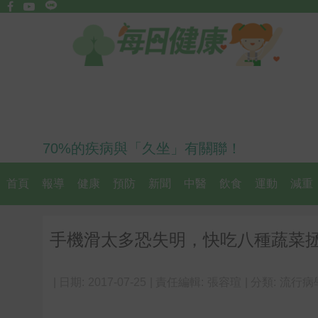
70%的疾病與「久坐」有關聯！
首頁
報導
健康
預防
新聞
中醫
飲食
運動
減重
手機滑太多恐失明，快吃八種蔬菜拯救視
| 日期:
2017-07-25
| 責任編輯:
張容瑄
| 分類:
流行病