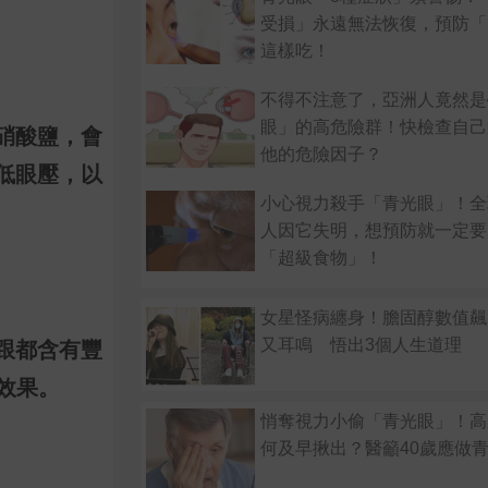
受損」永遠無法恢復，預防「
這樣吃！
不得不注意了，亞洲人竟然是
眼」的高危險群！快檢查自己
硝酸鹽，會
他的危險因子？
低眼壓，以
小心視力殺手「青光眼」！全球
人因它失明，想預防就一定要
「超級食物」！
女星怪病纏身！膽固醇數值飆2
又耳鳴 悟出3個人生道理
跟都含有豐
效果。
悄奪視力小偷「青光眼」！高
何及早揪出？醫籲40歲應做