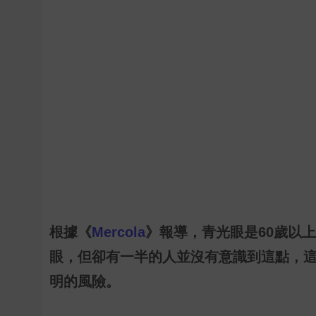
根據《
Mercola
》報導，青光眼是
60
歲以上
眼，但卻有一半的人並沒有意識到這點，
明的風險。