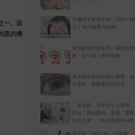
手機滑太多恐失明，快吃八種
之一。因
力｜每日健康 Health
光眼的機
青光眼最終致失明！兩類食物
壓、促代謝｜每日健康
青光眼早期症狀難以察覺 務
不原則」降眼壓預防退化
「青光眼」非中老年人專利，
症狀！眼科醫師：掌握「護眼
失明之虞！｜每日健康Health
青光眼「8種症狀」須警惕：