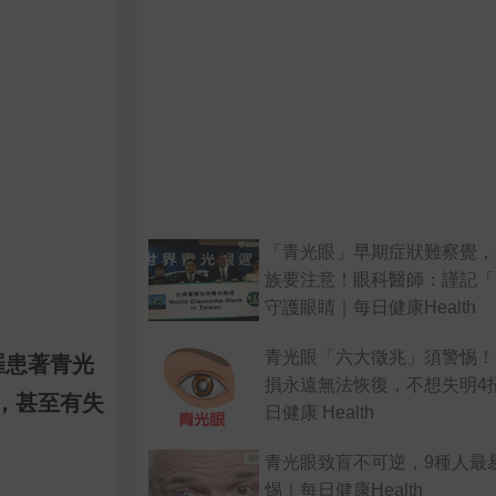
「青光眼」早期症狀難察覺，
族要注意！眼科醫師：謹記「
守護眼睛｜每日健康Health
青光眼「六大徵兆」須警惕！
罹患著青光
損永遠無法恢復，不想失明4
，甚至有失
日健康 Health
青光眼致盲不可逆，9種人最
惕｜每日健康Health