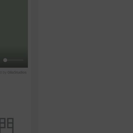
M
d by 
GliaStudios