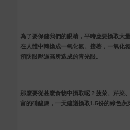
為了要保健我們的眼睛，平時應要攝取大
在人體中轉換成一氧化氮。接著，一氧化
預防眼壓過高所造成的青光眼。
那麼要從甚麼食物中攝取呢？菠菜、芹菜
富的硝酸鹽，一天建議攝取
1.5
份的綠色蔬