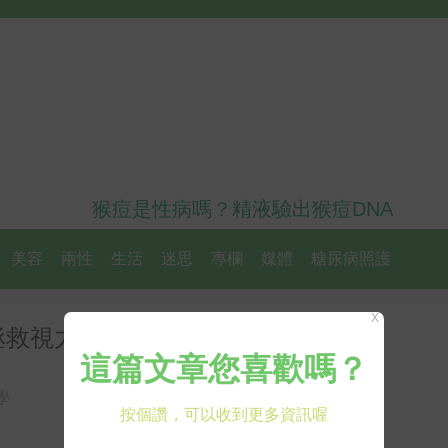
猴痘是性病嗎？精液驗出猴痘DNA
美容
兩性
生活
迷思
專欄
媒體
糖尿病照護
X
力｜每日健康 Health
學