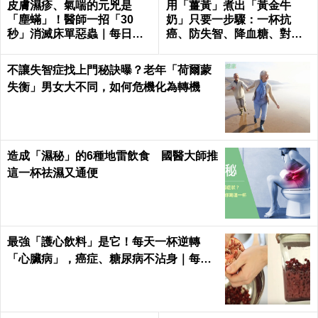
皮膚濕疹、氣喘的元兇是
用「薑黃」煮出「黃金牛
「塵蟎」！醫師一招「30
奶」只要一步驟：一杯抗
秒」消滅床單惡蟲｜每日健
癌、防失智、降血糖、對抗
康 Health
關節炎，全家大小都要喝！
不讓失智症找上門秘訣曝？老年「荷爾蒙
失衡」男女大不同，如何危機化為轉機
造成「濕秘」的6種地雷飲食 國醫大師推
這一杯祛濕又通便
最強「護心飲料」是它！每天一杯逆轉
「心臟病」，癌症、糖尿病不沾身｜每日
健康 Health