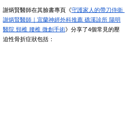
謝炳賢醫師在其臉書專頁《
守護家人的帶刀侍衛 
謝炳賢醫師｜宜蘭神經外科推薦 礁溪診所 陽明
醫院 頸椎 腰椎 微創手術
》分享了4個常見的壓
迫性骨折症狀包括：