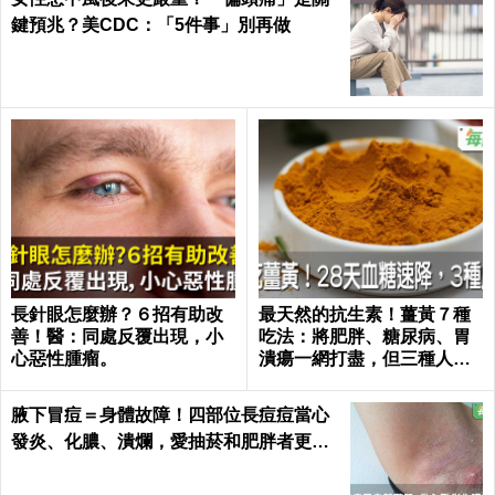
鍵預兆？美CDC：「5件事」別再做
長針眼怎麼辦？６招有助改
最天然的抗生素！薑黃７種
善！醫：同處反覆出現，小
吃法：將肥胖、糖尿病、胃
心惡性腫瘤。
潰瘍一網打盡，但三種人千
萬別吃｜每日健康 Health
腋下冒痘＝身體故障！四部位長痘痘當心
發炎、化膿、潰爛，愛抽菸和肥胖者更要
小心｜每日健康 Health