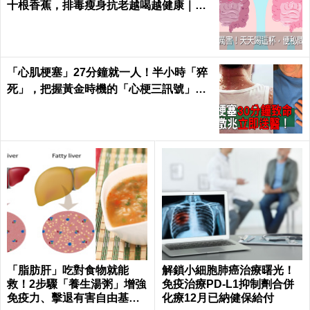
十根香蕉，排毒瘦身抗老越喝越健康｜每
日健康 Health
「心肌梗塞」27分鐘就一人！半小時「猝
死」，把握黃金時機的「心梗三訊號」！
｜每日健康 Health
「脂肪肝」吃對食物就能
解鎖小細胞肺癌治療曙光！
救！2步驟「養生湯粥」增強
免疫治療PD-L1抑制劑合併
免疫力、擊退有害自由基｜
化療12月已納健保給付