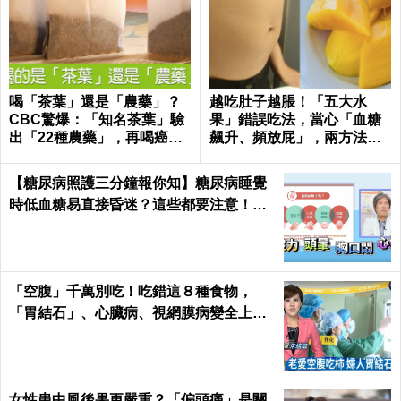
喝「茶葉」還是「農藥」？
越吃肚子越脹！「五大水
CBC驚爆：「知名茶葉」驗
果」錯誤吃法，當心「血糖
出「22種農藥」，再喝癌
飆升、頻放屁」，兩方法有
症、賀爾蒙失調找上門｜每
效改善｜每日健康Health
日健康 Health
【糖尿病照護三分鐘報你知】糖尿病睡覺
時低血糖易直接昏迷？這些都要注意！陳
仰霖醫師
「空腹」千萬別吃！吃錯這８種食物，
「胃結石」、心臟病、視網膜病變全上身
｜每日健康Health
女性患中風後果更嚴重？「偏頭痛」是關