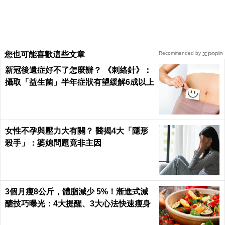
您也可能喜歡這些文章
Recommended by
新冠後遺症好不了怎麼辦？ 《刺絡針》：
攝取「益生菌」半年症狀有望緩解6成以上
女性不孕與壓力大有關？ 醫揭4大「隱形
殺手」：婆媳問題竟非主因
3個月瘦8公斤，體脂減少 5%！漸進式減
醣技巧曝光：4大提醒、3大心法快速瘦身