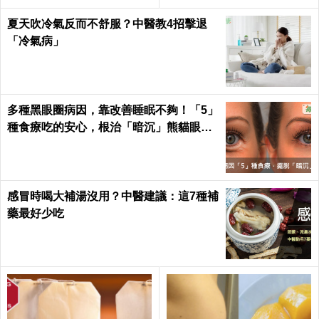
每日健康 Health
夏天吹冷氣反而不舒服？中醫教4招擊退
「冷氣病」
多種黑眼圈病因，靠改善睡眠不夠！「5」
種食療吃的安心，根治「暗沉」熊貓眼｜
每日健康 Health
感冒時喝大補湯沒用？中醫建議：這7種補
藥最好少吃