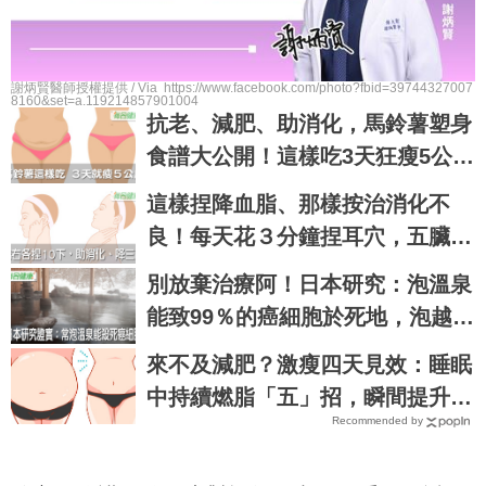
謝炳賢醫師授權提供 / Via https://www.facebook.com/photo?fbid=39744327007
8160&set=a.119214857901004
抗老、減肥、助消化，馬鈴薯塑身
食譜大公開！這樣吃3天狂瘦5公斤
｜每日健康 Health
這樣捏降血脂、那樣按治消化不
良！每天花３分鐘捏耳穴，五臟六
腑都會感謝你｜每日健康 Health
別放棄治療阿！日本研究：泡溫泉
能致99％的癌細胞於死地，泡越熱
越好｜每日健康 Health
來不及減肥？激瘦四天見效：睡眠
中持續燃脂「五」招，瞬間提升新
Recommended by
陳代謝，輕鬆在家「不運動鏟肚
肉」！