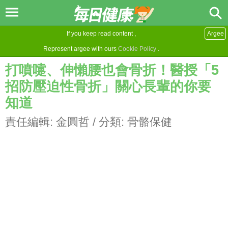
If you keep read content ,
Argee
Represent argee with ours
Cookie Policy
.
打噴嚏、伸懶腰也會骨折！醫授「5
招防壓迫性骨折」關心長輩的你要
知道
責任編輯:
金圓哲
/ 分類:
骨骼保健