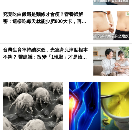
究竟吃白飯還是麵條才會瘦？營養師解
密：這樣吃每天就能少肥800大卡，再也
不落入復胖陷阱｜每日健康 Health
台灣生育率持續探低，光靠育兒津貼根本
不夠？ 醫建議：改變「1現狀」才是治本
之道