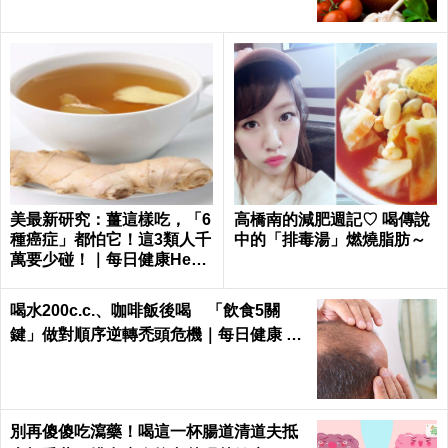
美最新研究：薑這樣吃，「6
高橋南的減肥週記♡ 喝傳說
種癌症」都怕它！這3類人千
中的「排毒湯」燃燒脂肪～
萬要少碰！｜每日健康Healt
h
喝水200c.c.、咖啡飯後喝 「飲食5關
鍵」做對順序逆轉禿頭危機｜每日健康 He
alth
別再傻傻吃瀉藥！喝這一杯腸道清道夫抵