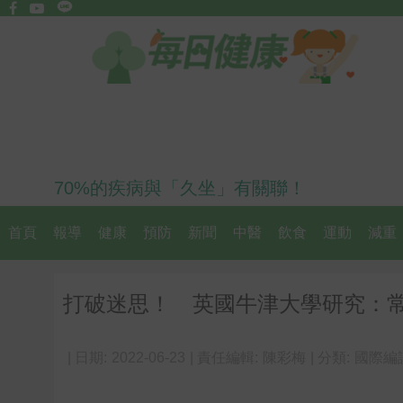
70%的疾病與「久坐」有關聯！
首頁
報導
健康
預防
新聞
中醫
飲食
運動
減重
打破迷思！ 英國牛津大學研究：
| 日期:
2022-06-23
| 責任編輯:
陳彩梅
| 分類:
國際編