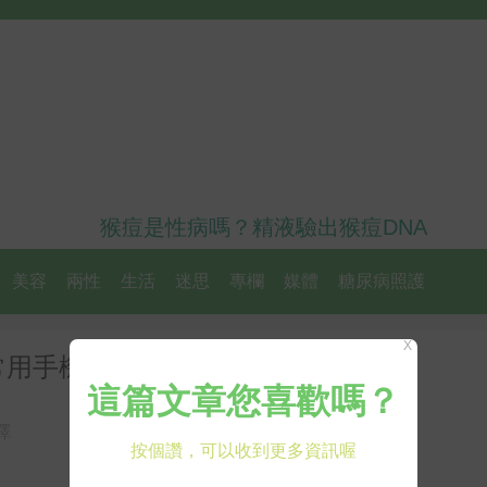
猴痘是性病嗎？精液驗出猴痘DNA
美容
兩性
生活
迷思
專欄
媒體
糖尿病照護
X
常用手機不會增加腦瘤風險
譯