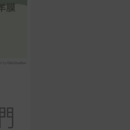
d by 
GliaStudios
M