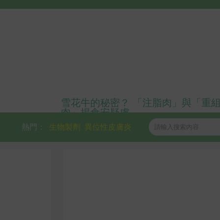
雪花牛的秘密？ 「注脂肉」與「重
肉」揭食安疑慮
熱門：
生物製劑
異位性皮膚炎