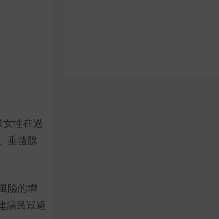
國女性在過
、垂體腺
瘤風險的增
建議民眾避