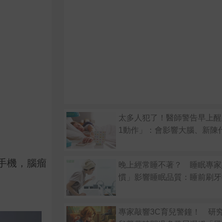
太多人犯了！醫師警告早上醒
1動作」：會影響大腦、新陳
手機，腦瘤
晚上經常睡不著？ 睡眠專家
慣」影響睡眠品質：睡前刷牙
專家敲響3C育兒警鐘！ 研