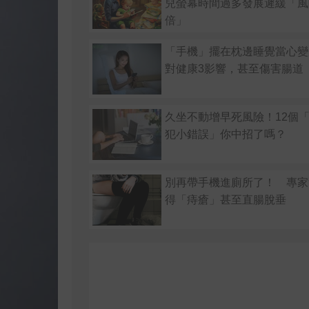
兒螢幕時間過多發展遲緩「風險
倍」
「手機」擺在枕邊睡覺當心變
對健康3影響，甚至傷害腸道
久坐不動增早死風險！12個
犯小錯誤」你中招了嗎？
別再帶手機進廁所了！ 專家
得「痔瘡」甚至直腸脫垂