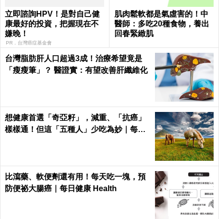
立即諮詢HPV！是對自己健
肌肉鬆軟都是氣虛害的！中
康最好的投資，把握現在不
醫師：多吃20種食物，養出
嫌晚！
回春緊緻肌
PR．台灣癌症基金會
台灣脂肪肝人口超過3成！治療希望竟是
「瘦瘦筆」？ 醫證實：有望改善肝纖維化
想健康首選「奇亞籽」，減重、「抗癌」
樣樣通！但這「五種人」少吃為妙｜每日
健康Health
比瀉藥、軟便劑還有用！每天吃一塊，預
防便祕大腸癌｜每日健康 Health