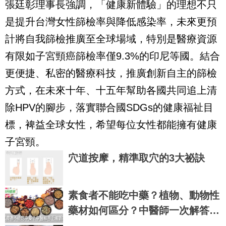
張廷彰理事長強調，「健康新體驗」的理想不只
是提升台灣女性篩檢率與降低感染率，未來更預
計將自我篩檢推廣至全球場域，特別是醫療資源
有限如子宮頸癌篩檢率僅9.3%的印尼等國。結合
更便捷、私密的醫療科技，推廣創新自主的篩檢
方式，在未來十年、十五年幫助各國共同追上清
除HPV的腳步，落實聯合國SDGs的健康福祉目
標，裨益全球女性，希望每位女性都能擁有健康
子宮頸。
穴道按摩，精準取穴的3大祕訣
素食者不能吃中藥？植物、動物性
藥材如何區分？中醫師一次解答｜
每日健康 Health