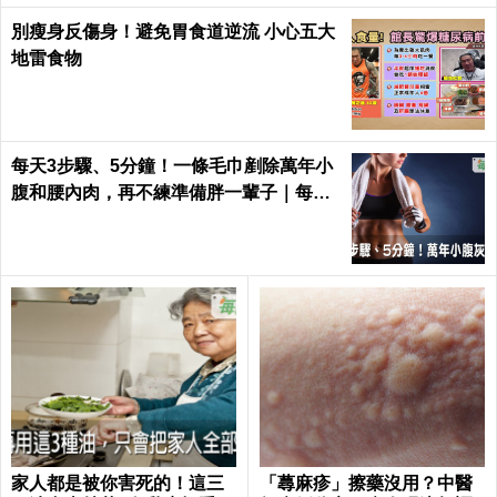
別瘦身反傷身！避免胃食道逆流 小心五大
地雷食物
每天3步驟、5分鐘！一條毛巾剷除萬年小
腹和腰內肉，再不練準備胖一輩子｜每日
健康 Health
家人都是被你害死的！這三
「蕁麻疹」擦藥沒用？中醫