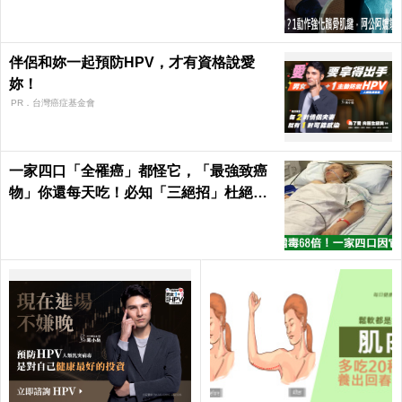
伴侶和妳一起預防HPV，才有資格說愛
妳！
PR．台灣癌症基金會
一家四口「全罹癌」都怪它，「最強致癌
物」你還每天吃！必知「三絕招」杜絕癌
從口入｜每日健康Health