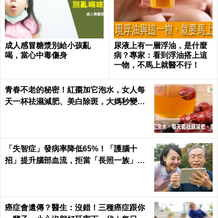
成人感冒糖漿別給小孩亂
尿液上有一層浮油，是什麼
喝，當心中毒傷身
病？專家：看到浮油搭上這
一物，不馬上就醫不行！
青春不老的秘密！紅棗加它泡水，女人每
天一杯祛濕減肥、美白除斑，大媽秒變少
女｜每日健康 Health
「失智症」發病率降低65%！「護腦十
招」提升腦部血流，拒當「長照一族」靠
自己｜每日健康
癌症會遺傳？醫生：沒錯！三種癌症跟你