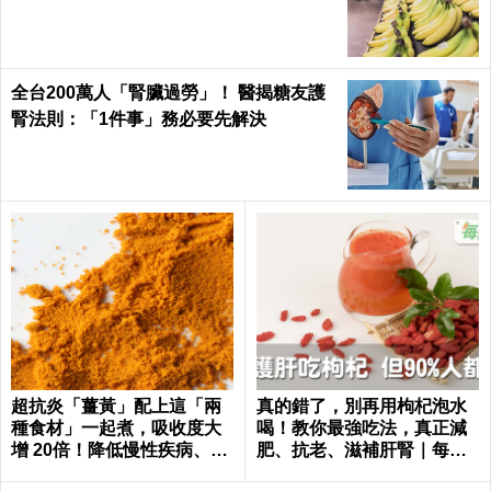
全台200萬人「腎臟過勞」！ 醫揭糖友護
腎法則：「1件事」務必要先解決
超抗炎「薑黃」配上這「兩
真的錯了，別再用枸杞泡水
種食材」一起煮，吸收度大
喝！教你最強吃法，真正減
增 20倍！降低慢性疾病、癌
肥、抗老、滋補肝腎｜每日
症發生率！
健康Health