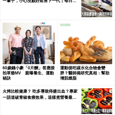
一輩子，小心沒顧好延害下一代｜每日健
康 Health
60歲錢小豪「0片酬」答應接
運動後吃碳水化合物會變
拍草爺MV 親曝養生、運動
胖？醫師揭研究真相：幫助
秘訣
增肌燃脂
火烤比較健康？ 吃多導致痔瘡出血？專家
一語道破青椒食療效果，這樣煮營養最足
｜每日健康 Health