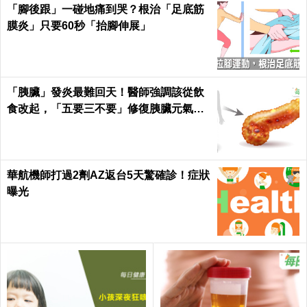
「腳後跟」一碰地痛到哭？根治「足底筋
膜炎」只要60秒「抬腳伸展」
「胰臟」發炎最難回天！醫師強調該從飲
食改起，「五要三不要」修復胰臟元氣｜
每日健康 Health
華航機師打過2劑AZ返台5天驚確診！症狀
曝光