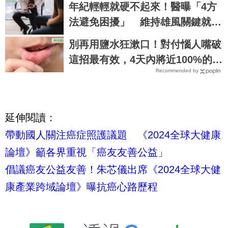
年紀輕輕就硬不起來！醫曝「4方
法避免困擾」 維持雄風關鍵就在
這
別再用鹽水狂漱口！對付惱人嘴破
這招最有效，4天內將近100%的人
Recommended by
都痊癒了｜每日健康 Health
延伸閱讀：
帶動國人關注癌症照護議題 《2024全球大健康
論壇》籲各界重視「癌友友善公益」
倡議癌友公益友善！朱芯儀出席《2024全球大健
康產業跨域論壇》曝抗癌心路歷程