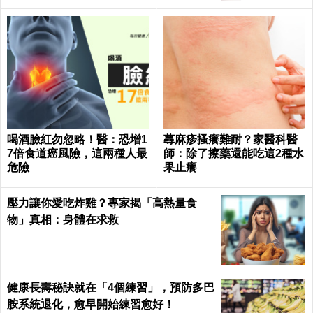
喝酒臉紅勿忽略！醫：恐增1
蕁麻疹搔癢難耐？家醫科醫
7倍食道癌風險，這兩種人最
師：除了擦藥還能吃這2種水
危險
果止癢
壓力讓你愛吃炸雞？專家揭「高熱量食
物」真相：身體在求救
健康長壽秘訣就在「4個練習」，預防多巴
胺系統退化，愈早開始練習愈好！