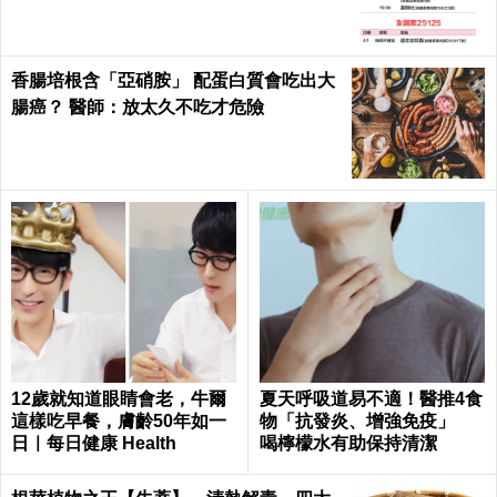
香腸培根含「亞硝胺」 配蛋白質會吃出大
腸癌？ 醫師：放太久不吃才危險
12歲就知道眼睛會老，牛爾
夏天呼吸道易不適！醫推4食
這樣吃早餐，膚齡50年如一
物「抗發炎、增強免疫」
日｜每日健康 Health
喝檸檬水有助保持清潔