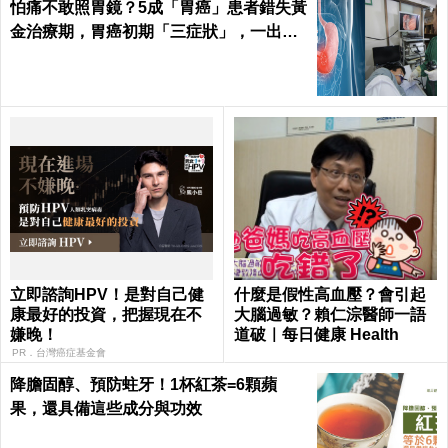
怕痛不敢照胃鏡？5成「胃癌」患者錯失黃
金治療期，胃癌初期「三症狀」，一出現
隨即就醫｜每日健康Health
立即諮詢HPV！是對自己健
什麼是假性高血壓？會引起
康最好的投資，把握現在不
大腦過敏？賴仁淙醫師一語
嫌晚！
道破｜每日健康 Health
PR．台灣癌症基金會
降膽固醇、預防蛀牙！1杯紅茶=6顆蘋
果，還具備這些成分與功效