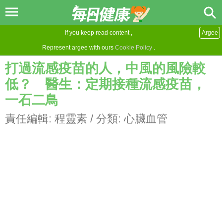
If you keep read content ,
Argee
Represent argee with ours
Cookie Policy
.
打過流感疫苗的人，中風的風險較
低？ 醫生：定期接種流感疫苗，
一石二鳥
責任編輯:
程靈素
/ 分類:
心臟血管