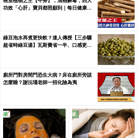
根莖植物之王【牛蒡】，清熱解毒，四大
功效「心肝」寶貝都照顧到｜每日健康He
alth
綠豆泡水再煮更快軟？達人傳授【三步驟
超省時綠豆湯】瓦斯費省一半、口感更綿
密！｜每日健康Health
廁所門對房間門恐生大病？床在廁所旁該
怎麼睡？謝沅瑾老師一招化險為夷