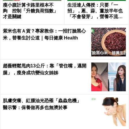
瘦小腹計算卡路里根本不
生活達人傳授：只要「一
夠 控制「升糖負荷指數」
招」，蔥、蒜、薑放半年也
才是關鍵
「不會發芽」，營養不流
失！｜每日健康Health
紫米也有Ａ貨？專家教你：一招打臉黑心
米，替養生討公道｜每日健康 Health
趙薇輕鬆甩肉13公斤：靠「管住嘴，邁開
腿」，瘦身成功變仙女姊姊
肌膚突癢、紅腫油光恐罹「蟲蟲危機」
醫示警：保養做再多也無濟於事