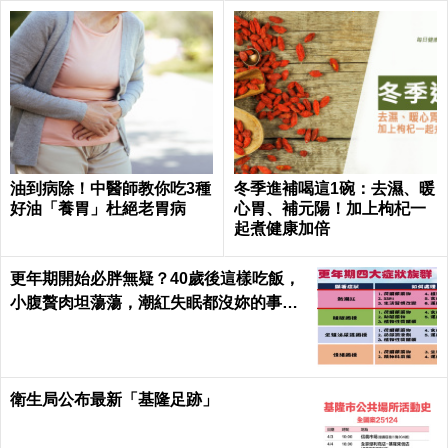
油到病除！中醫師教你吃3種
冬季進補喝這1碗：去濕、暖
好油「養胃」杜絕老胃病
心胃、補元陽！加上枸杞一
起煮健康加倍
更年期開始必胖無疑？40歲後這樣吃飯，
小腹贅肉坦蕩蕩，潮紅失眠都沒妳的事｜
每日健康 Health
衛生局公布最新「基隆足跡」