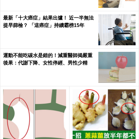
最新「十大癌症」結果出爐！ 近一半無法
提早篩檢？ 「這癌症」持續霸榜15年
運動不能吃碳水是錯的！減重醫師揭嚴重
後果：代謝下降、女性停經、男性少精