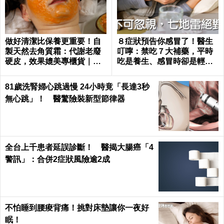
做好清潔比保養更重要！自
８症狀預告你感冒了！醫生
製天然去角質霜：代謝老廢
叮嚀：禁吃７大補藥，平時
硬皮，效果媲美專櫃貨｜每
吃是養生、感冒時卻是輕生
日健康 Health
｜每日健康 Health
81歲洗腎婦心跳過慢 24小時竟「長達3秒
無心跳」！ 醫驚險裝新型節律器
全台上千患者延誤診斷！ 醫揭大腸癌「4
警訊」：合併2症狀風險逾2成
不怕睡到腰痠背痛！挑對床墊讓你一夜好
眠！