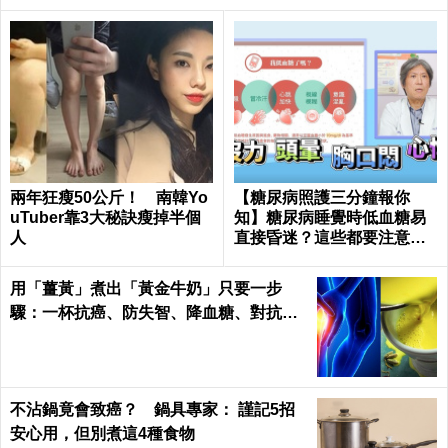
兩年狂瘦50公斤！ 南韓Yo
【糖尿病照護三分鐘報你
uTuber靠3大秘訣瘦掉半個
知】糖尿病睡覺時低血糖易
人
直接昏迷？這些都要注意！
陳仰霖醫師
用「薑黃」煮出「黃金牛奶」只要一步
驟：一杯抗癌、防失智、降血糖、對抗關
節炎，全家大小都要喝！
不沾鍋竟會致癌？ 鍋具專家： 謹記5招
安心用，但別煮這4種食物