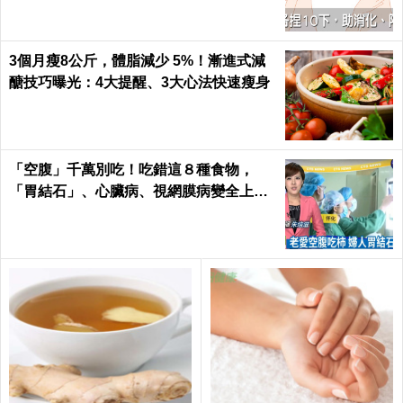
3個月瘦8公斤，體脂減少 5%！漸進式減
醣技巧曝光：4大提醒、3大心法快速瘦身
「空腹」千萬別吃！吃錯這８種食物，
「胃結石」、心臟病、視網膜病變全上身
｜每日健康Health