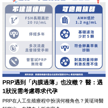
PRP遇到「內膜過薄」也沒轍？ 醫：遇
1狀況需考慮尋求代孕
PRP在人工生殖療程中扮演何種角色？黃珽琦醫