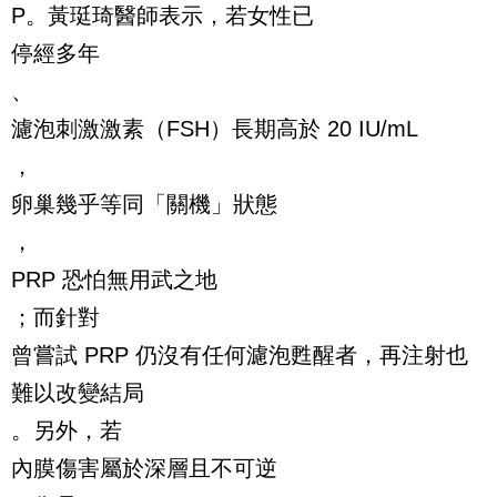
P。黃珽琦醫師表示，若女性已
停經多年
、
濾泡刺激激素（FSH）長期高於 20 IU/mL
，
卵巢幾乎等同「關機」狀態
，
PRP 恐怕無用武之地
；而針對
曾嘗試 PRP 仍沒有任何濾泡甦醒者，再注射也
難以改變結局
。另外，若
內膜傷害屬於深層且不可逆