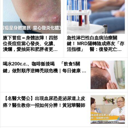
腋下冒痘＝身體故障！四部
急性淋巴性白血病治療關
位長痘痘當心發炎、化膿、
鍵！ MRD陽轉陰成癌友「存
潰爛，愛抽菸和肥胖者更要
活指標」 醫：復發死亡風
小心｜每日健康 Health
險差7成
喝水200c.c.、咖啡飯後喝 「飲食5關
鍵」做對順序逆轉禿頭危機｜每日健康 He
alth
【名醫大聲公】出現血尿恐是泌尿道上皮
癌？醫生教你一招如何分辨！黃冠華醫師