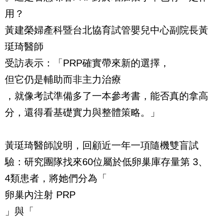
用？
黃建榮婦產科暨台北協育試管嬰兒中心副院長黃
珽琦醫師
受訪表示：「PRP確實帶來新的選擇，
但它仍是輔助而非主力治療
，就像考試準備多了一本參考書，能否真的拿高
分，還得看基礎實力與整體策略。」
黃珽琦醫師說明，回顧近一年一項隨機雙盲試
驗：研究團隊找來60位屬於低卵巢庫存量第 3、
4類患者，將她們分為「
卵巢內注射 PRP
」與「