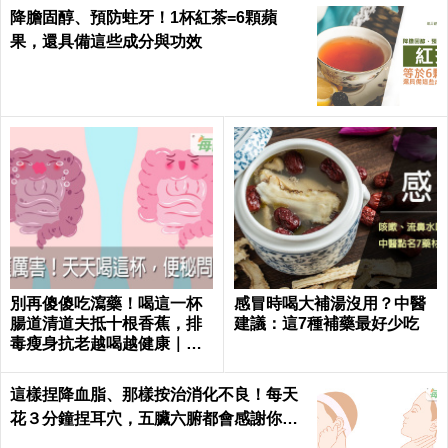
降膽固醇、預防蛀牙！1杯紅茶=6顆蘋
果，還具備這些成分與功效
別再傻傻吃瀉藥！喝這一杯
感冒時喝大補湯沒用？中醫
腸道清道夫抵十根香蕉，排
建議：這7種補藥最好少吃
毒瘦身抗老越喝越健康｜每
日健康 Health
這樣捏降血脂、那樣按治消化不良！每天
花３分鐘捏耳穴，五臟六腑都會感謝你｜
每日健康 Health