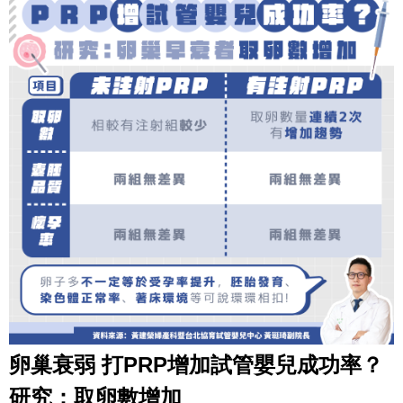
卵巢衰弱
打PRP增加試管嬰兒成功率？
研究：取卵數增加