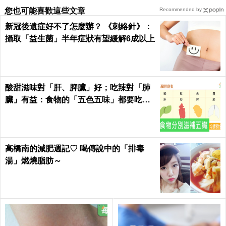
您也可能喜歡這些文章
Recommended by
新冠後遺症好不了怎麼辦？ 《刺絡針》：
攝取「益生菌」半年症狀有望緩解6成以上
酸甜滋味對「肝、脾臟」好；吃辣對「肺
臟」有益：食物的「五色五味」都要吃，
缺一不可！
高橋南的減肥週記♡ 喝傳說中的「排毒
湯」燃燒脂肪～