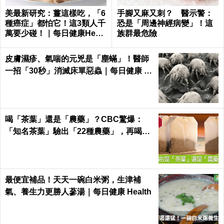
美最新研究：薑這樣吃，「6
手腳又麻又刺？ 醫示警：
種癌症」都怕它！這3類人千
恐是「周邊神經病變」！這
萬要少碰！｜每日健康Healt
族群最危險
h
皮膚濕疹、氣喘的元兇是「塵蟎」！醫師
一招「30秒」消滅床單惡蟲｜每日健康 H
ealth
喝「茶葉」還是「農藥」？CBC驚爆：
「知名茶葉」驗出「22種農藥」，再喝癌
症、賀爾蒙失調找上門｜每日健康 Health
最便宜補品！天天一碗白米粥，生津補
氣、養生力更勝人蔘湯｜每日健康 Health