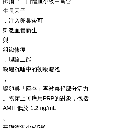
師指出，自體血小板中富含
生長因子
，注入卵巢後可
刺激血管新生
與
組織修復
，理論上能
喚醒沉睡中的初級濾泡
，
讓卵巢「庫存」再被喚起部分活力
。臨床上可應用PRP的對象，包括
AMH 低於 1.2 ng/mL
、
基礎濾泡少於5顆