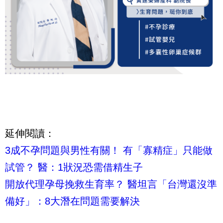
延伸閱讀：
3成不孕問題與男性有關！ 有「寡精症」只能做
試管？ 醫：1狀況恐需借精生子
開放代理孕母挽救生育率？ 醫坦言「台灣還沒準
備好」：8大潛在問題需要解決