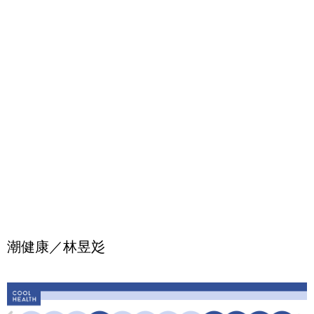
潮健康／林昱彣