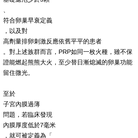
、
符合卵巢早衰定義
，以及對
高劑量排卵刺激反應依舊平平的患者
。對上述族群而言，PRP如同一枚火種，雖不保
證能燃起熊熊大火，至少替日漸熄滅的卵巢功能
留住微光。
至於
子宮內膜過薄
問題，若臨床發現
內膜厚度低於7毫米
，就可被定義為「