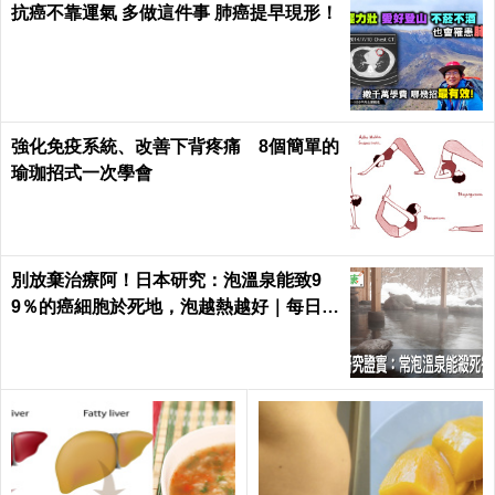
抗癌不靠運氣 多做這件事 肺癌提早現形！
強化免疫系統、改善下背疼痛 8個簡單的
瑜珈招式一次學會
別放棄治療阿！日本研究：泡溫泉能致9
9％的癌細胞於死地，泡越熱越好｜每日健
康 Health