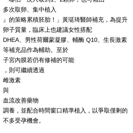
多次取卵、集中植入
』的策略累積胚胎！」黃珽琦醫師補充，為提升
卵子質量，臨床上也建議女性搭配
DHEA、男性荷爾蒙凝膠、輔酶 Q10、生長激素
等補充品作為輔助。至於
子宮內膜若仍有修補的可能
，則可繼續透過
雌激素
與
血流改善藥物
調養，並配合時間窗口精準植入，以爭取僅剩的
不多受孕機會。