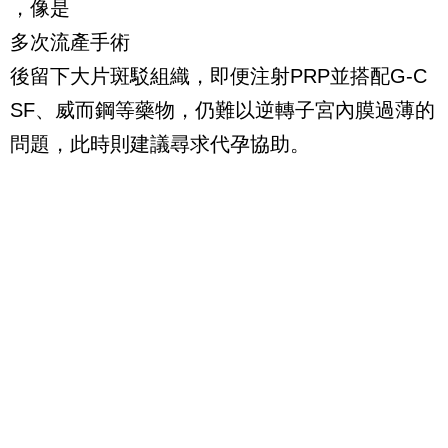
，像是
多次流產手術
後留下大片斑駁組織，即便注射PRP並搭配G-C
SF、威而鋼等藥物，仍難以逆轉子宮內膜過薄的
問題，此時則建議尋求代孕協助。