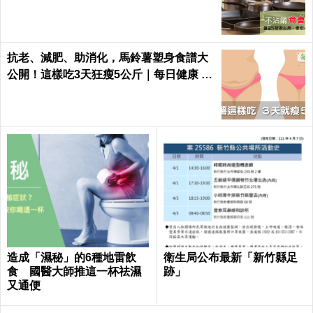
抗老、減肥、助消化，馬鈴薯塑身食譜大
公開！這樣吃3天狂瘦5公斤｜每日健康 H
ealth
造成「濕秘」的6種地雷飲
衛生局公布最新「新竹縣足
食 國醫大師推這一杯祛濕
跡」
又通便