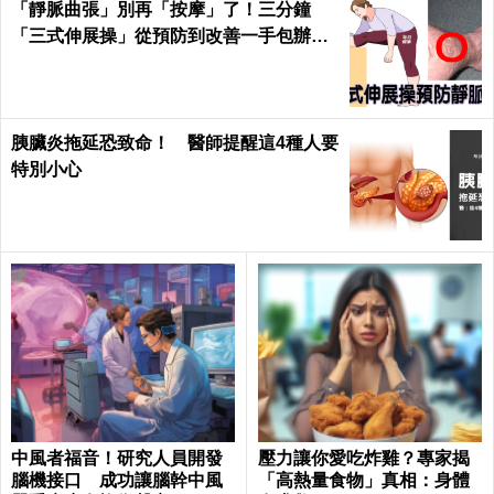
「靜脈曲張」別再「按摩」了！三分鐘
「三式伸展操」從預防到改善一手包辦｜
每日健康 Health
胰臟炎拖延恐致命！ 醫師提醒這4種人要
特別小心
中風者福音！研究人員開發
壓力讓你愛吃炸雞？專家揭
腦機接口 成功讓腦幹中風
「高熱量食物」真相：身體