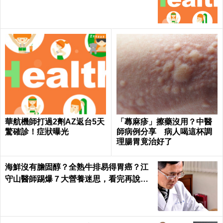
華航機師打過2劑AZ返台5天
「蕁麻疹」擦藥沒用？中醫
驚確診！症狀曝光
師病例分享 病人喝這杯調
理腸胃竟治好了
海鮮沒有膽固醇？全熟牛排易得胃癌？江
守山醫師踢爆７大營養迷思，看完再說你
懂健康｜每日健康 Health