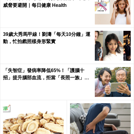
威脅要避開｜每日健康 Health
39歲大秀馬甲線！劉濤「每天10分鐘」運
動，忙拍戲照樣身形緊實
「失智症」發病率降低65%！「護腦十
招」提升腦部血流，拒當「長照一族」靠
自己｜每日健康