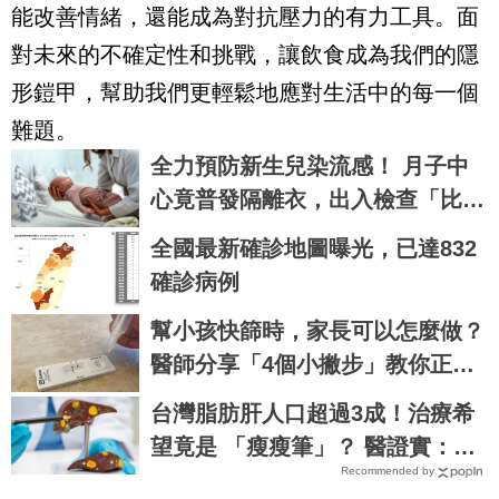
能改善情緒，還能成為對抗壓力的有力工具。面
對未來的不確定性和挑戰，讓飲食成為我們的隱
形鎧甲，幫助我們更輕鬆地應對生活中的每一個
難題。
全力預防新生兒染流感！ 月子中
心竟普發隔離衣，出入檢查「比新
冠時期更嚴格」
全國最新確診地圖曝光，已達832
確診病例
幫小孩快篩時，家長可以怎麼做？
醫師分享「4個小撇步」教你正確
使用快篩
台灣脂肪肝人口超過3成！治療希
望竟是 「瘦瘦筆」？ 醫證實：有
Recommended by
望改善肝纖維化