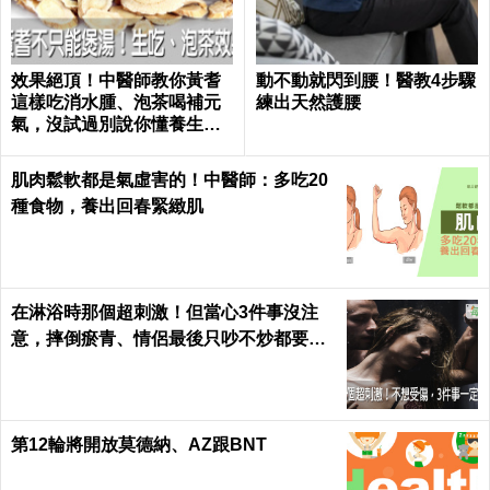
效果絕頂！中醫師教你黃耆
動不動就閃到腰！醫教4步驟
這樣吃消水腫、泡茶喝補元
練出天然護腰
氣，沒試過別說你懂養生｜
每日健康 Health
肌肉鬆軟都是氣虛害的！中醫師：多吃20
種食物，養出回春緊緻肌
在淋浴時那個超刺激！但當心3件事沒注
意，摔倒瘀青、情侶最後只吵不炒都要怪
自己｜每日健康 Health
第12輪將開放莫德納、AZ跟BNT