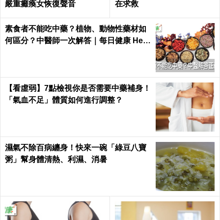
嚴重癱瘓女恢復聲音
在求救
素食者不能吃中藥？植物、動物性藥材如
何區分？中醫師一次解答｜每日健康 Heal
th
【看虛弱】7點檢視你是否需要中藥補身！
「氣血不足」體質如何進行調整？
濕氣不除百病纏身！快來一碗「綠豆八寶
粥」幫身體清熱、利濕、消暑