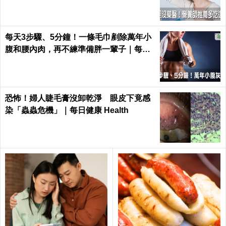
健康 Health
每天3步驟、5分鐘！一條毛巾剷除萬年小
腹和腰內肉，再不練準備胖一輩子｜每日
健康 Health
恐怖！婦人睫毛膏沒卸乾淨 眼皮下竟感
染「蟲蟲危機」｜每日健康 Health