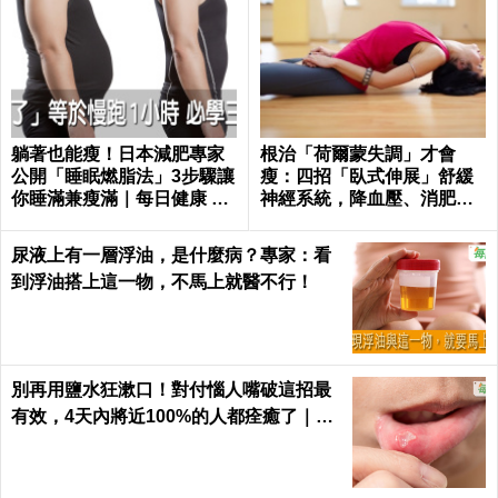
躺著也能瘦！日本減肥專家
根治「荷爾蒙失調」才會
公開「睡眠燃脂法」3步驟讓
瘦：四招「臥式伸展」舒緩
你睡滿兼瘦滿｜每日健康 He
神經系統，降血壓、消肥胖
alth
這樣練最簡單！
尿液上有一層浮油，是什麼病？專家：看
到浮油搭上這一物，不馬上就醫不行！
別再用鹽水狂漱口！對付惱人嘴破這招最
有效，4天內將近100%的人都痊癒了｜每
日健康 Health