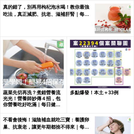
真的錯了，別再用枸杞泡水喝！教你最強
吃法，真正減肥、抗老、滋補肝腎｜每日
健康Health
蔬菜先切再洗？煮錯營養流
多點爆發！本土＋33例
光光！營養師妙傳４招，包
你營養吃好吃滿｜每日健康
Health
不看會後悔！滋陰補血就吃三寶：養護卵
巢、抗衰老，讓更年期都捨不得來｜每日