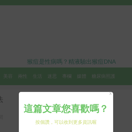
猴痘是性病嗎？精液驗出猴痘DNA
美容
兩性
生活
迷思
專欄
媒體
糖尿病照護
X
法
聞