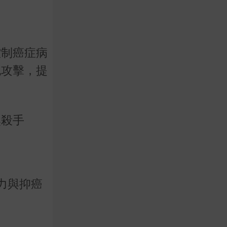
控制癌症病
胞攻擊，提
然殺手
力與抑癌