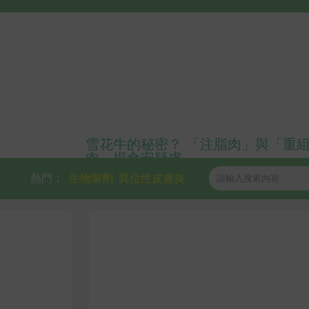
雪花牛的秘密？ 「注脂肉」與「重
肉」揭食安疑慮
熱門：
生物製劑
異位性皮膚炎