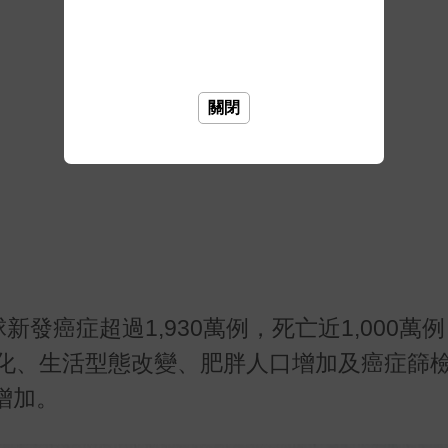
關閉
新發癌症超過1,930萬例，死亡近1,000萬
齡化、生活型態改變、肥胖人口增加及癌症篩
增加。