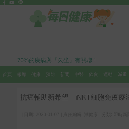
70%的疾病與「久坐」有關聯！
首頁
報導
健康
預防
新聞
中醫
飲食
運動
減重
抗癌輔助新希望 iNKT細胞免疫療
| 日期:
2023-01-07
| 責任編輯:
潮健康
| 分類:
即時新