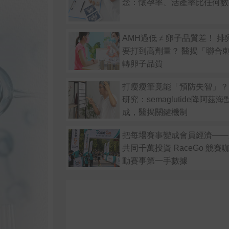
念：懷孕率、活產率比任何數
AMH過低 ≠ 卵子品質差！ 
要打到高劑量？ 醫揭「聯合
轉卵子品質
打瘦瘦筆竟能「預防失智」？
研究：semaglutide降阿茲
成，醫揭關鍵機制
把每場賽事變成會員經濟——
共同千萬投資 RaceGo 競
動賽事第一手數據