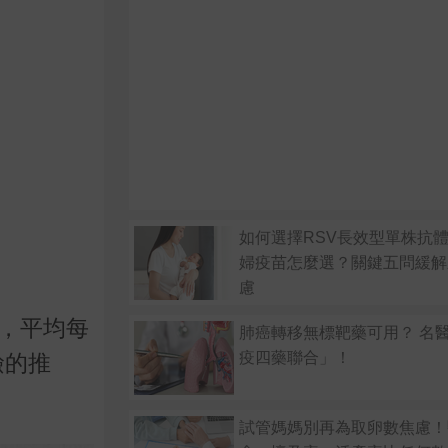
如何選擇RSV長效型單株抗體
婦疫苗怎麼選？關鍵五問緩解
慮
例，平均每
肺癌轉移無標靶藥可用？ 名
疫四藥聯合」！
檢的推
試管媽媽別再為取卵數焦慮！