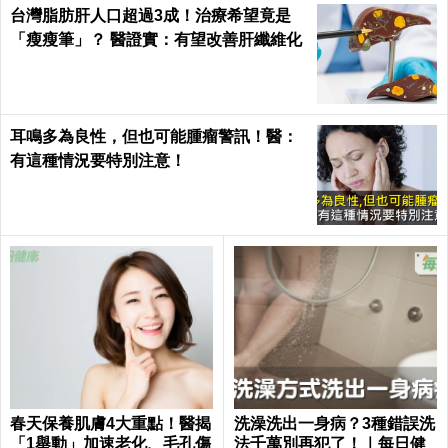
台灣脂肪肝人口超過3成！治療希望竟是
「瘦瘦筆」？ 醫證實：有望改善肝纖維化
耳鳴多為良性，但也可能腫瘤警訊！醫：
有這種情況要特別注意！
春天保養肌膚4大重點！醫揭
洗澡洗出一身病？3種錯誤洗
「1舉動」加速老化、毛孔傷
法千萬別再犯了！｜每日健