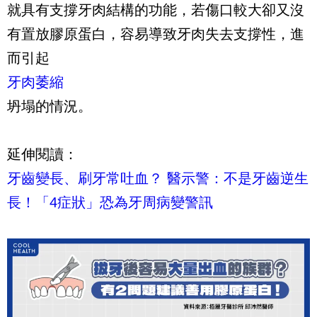
就具有支撐牙肉結構的功能，若傷口較大卻又沒
有置放膠原蛋白，容易導致牙肉失去支撐性，進
而引起
牙肉萎縮
坍塌的情況。
延伸閱讀：
牙齒變長、刷牙常吐血？ 醫示警：不是牙齒逆生
長！「4症狀」恐為牙周病變警訊