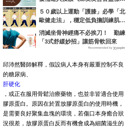
章》
５０歲以上運動「護膝」必學「北
歐健走法」，穩定低負擔訓練肌
肉、消耗熱量｜每日健康Health
消滅坐骨神經痛不必挨刀！ 勤練
「3式舒緩妙招」讓筋骨軟回來
Recommended by
邱沛然醫師解釋，假設病人本身有嚴重控制不良
的糖尿病、
肝硬化
，或正在服用骨鬆治療藥物，也並非皆適合使用
膠原蛋白。原因在於置放膠原蛋白的使用時機，
是需要良好聚集血塊的環境，若傷口本身癒合狀
況很差，放膠原蛋白反而有機會成為細菌滋生的