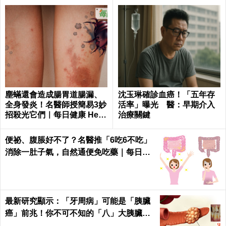
塵蟎還會造成腸胃道腸漏、
沈玉琳確診血癌！「五年存
全身發炎！名醫師授簡易3妙
活率」曝光 醫：早期介入
招殺光它們｜每日健康 Healt
治療關鍵
h
便祕、腹脹好不了？名醫推「6吃6不吃」
消除一肚子氣，自然通便免吃藥｜每日健
康 Health
最新研究顯示：「牙周病」可能是「胰臟
癌」前兆！你不可不知的「八」大胰臟癌
警訊！