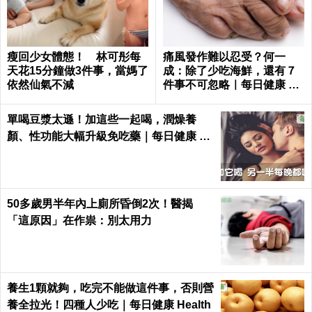
瘦回少女體態！ 林可彤每
痛風發作難以忍受？何一
天花15分鐘做3件事，當媽了
成：除了少吃海鮮，還有７
依然仙氣不減
件事不可忽略｜每日健康 He
alth
單喝豆漿太遜！加這些一起喝，潤燥養
顏、性功能大幅升級免吃藥｜每日健康 He
alth
50多歲男半年內上廁所昏倒2次！醫揭
「這原因」在作祟：別太用力
養生1顆就夠，吃完不能做這件事，否則營
養全拉光！四種人少吃｜每日健康 Health