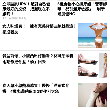
立即諮詢HPV！是對自己健
6種食物小心損牙齒！營養師
康最好的投資，把握現在不
曝「易引起牙敏感」 刷牙
嫌晚！
過度也NG
PR．台灣癌症基金會
女人味爆表！ 擁有完美背部曲線就靠這3
招必殺技
骨盆前傾、小腹凸出好難看？林可彤示範
兩動作把骨盆「橋」回去
春天忽冷忽熱易感冒！醫授「洋蔥式穿
搭」4撇步護呼吸道 1動作別太急