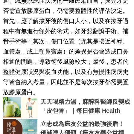
通、或無系統性疾病的一般民眾而言，拔完牙是
否需置放膠原蛋白，仍需要整體性的評估決定。
首先，應了解拔牙後的傷口大小，以及在拔牙過
程中有無進行額外的術式，如牙齦翻瓣手術、補
骨手術等；其次，傷口位置（尤其是接近神經、
血管處，或上顎鼻竇處）的差異是否會造成口鼻
相通的問題，導致術後風險較大；最後，患者的
整體健康狀況與凝血功能，以及有無慢性病病史
等皆會納入考量，因此並不是每次拔牙都需要置
放膠原蛋白。
天天喝精力湯，麻醉科醫師反變成
「皮包骨」｜每日健康 Health
立志成為癌友公益的最強後盾！
優補達人獲頒《癌友友善公益標