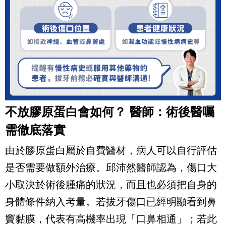
不放膠原蛋白會如何？
醫師：術後醫囑
需徹底落實
由於膠原蛋白屬於自費醫材，病人可以自行評估
是否需要做額外治療。邱沛然醫師認為，傷口大
小取決於術後腫痛的狀況，而且也必須把自身的
身體條件納入考量。若拔牙傷口已經明顯看到鼻
竇黏膜，代表有高機率出現「口鼻相通」；若此