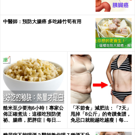
中醫師：預防大腸癌 多吃綠竹筍有用
糙米至少要泡6小時！專家公
「不節食」減肥法：「7天」
佈正確煮法：這樣吃預防便
甩掉「8公斤」的奇蹟食譜，
祕、腸癌，肥胖症｜每日健
免忌口就能越吃越瘦｜每日
康 Health
健康 Health