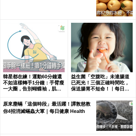
韓星都在練！運動60分鐘還
益生菌「空腹吃」未達腸道
不如這樣轉手1分鐘：手臂瘦
已死光！三個正確時間吃，
一大圈，告別蝴蝶袖，肌肉
保送腸胃不短命！｜每日健
超緊實｜每日健康 Health
康Health
原來塵蟎「這個時段」最活躍！譚敦慈教
你4招消滅蟎蟲大軍｜每日健康 Health