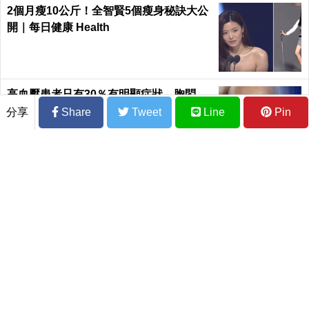
2個月瘦10公斤！全智賢5個瘦身秘訣大公
開｜每日健康 Health
高血壓患者只有30％有明顯症狀 胸悶、
頭痛都可能是三高警訊
分享
Share
Tweet
Line
Pin
中國抖音爆紅零食蠟瓶糖！
媽快來看！家裡一堆雜物
醫師曝「食安4風險」 恐掉
「捨不得丟」，醫師警告該