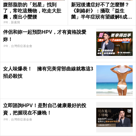
腹部脂肪的「剋星」找到
新冠後遺症好不了怎麼辦？
了，常吃這幾物，吃走大肚
《刺絡針》：攝取「益生
囊，瘦出小蠻腰
菌」半年症狀有望緩解6成以
上
PR．新素簡
伴侶和妳一起預防HPV，才有資格說愛
妳！
PR．台灣癌症基金會
女人味爆表！ 擁有完美背部曲線就靠這3
招必殺技
立即諮詢HPV！是對自己健康最好的投
資，把握現在不嫌晚！
PR．台灣癌症基金會