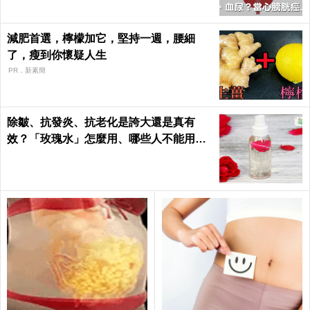
減肥首選，檸檬加它，堅持一週，腰細
了，瘦到你懷疑人生
PR．新素簡
除皺、抗發炎、抗老化是誇大還是真有
效？「玫瑰水」怎麼用、哪些人不能用｜
每日健康 Health