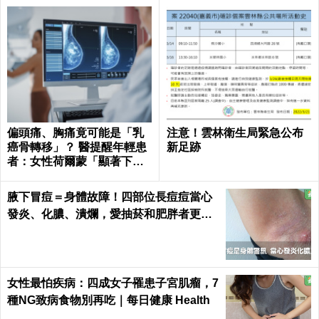
偏頭痛、胸痛竟可能是「乳
注意！雲林衛生局緊急公布
癌骨轉移」？ 醫提醒年輕患
新足跡
者：女性荷爾蒙「顯著下
降」最危險
腋下冒痘＝身體故障！四部位長痘痘當心
發炎、化膿、潰爛，愛抽菸和肥胖者更要
小心｜每日健康 Health
女性最怕疾病：四成女子罹患子宮肌瘤，7
種NG致病食物別再吃｜每日健康 Health