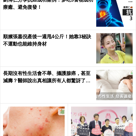
療癒、避免復發！
順嬪張嘉倪產後一週甩4公斤！她靠3秘訣
不運動也能維持身材
長期沒有性生活會不舉、攝護腺癌，甚至
減壽？醫師說出真相讓所有人都驚訝了！
｜每日健康 Health