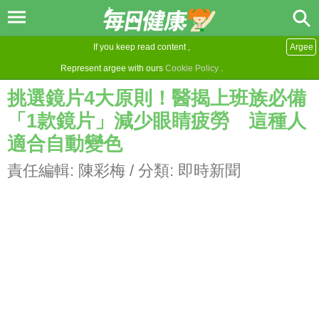
If you keep read content ,
Argee
Represent argee with ours
Cookie Policy
.
挑選鏡片4大原則！醫揭上班族必備
「1款鏡片」減少眼睛疲勞 這種人
適合自動變色
責任編輯:
陳彩梅
/ 分類:
即時新聞