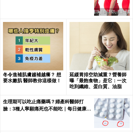
就能見證奇蹟｜每日健康 Health
冬令進補肌膚越補越癢？ 想
延緩胃排空助減重？營養師
要水嫩肌 醫師教你這樣做！
曝「最飽食物」是它：一次
吃到纖維、蛋白質、油脂
生理期可以吃止痛藥嗎？婦產科醫師打
臉：3種人寧願痛死也不能吃｜每日健康 H
ealth