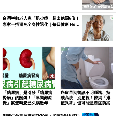
台灣半數老人患「肌少症」超出他國6倍！
專家一招避免全身性退化｜每日健康 Heal
th
「糖尿病」是引發「糖尿病
癌症早期警訊不明腫塊、持
腎病」的關鍵！「早期難察
續高燒…別忽視！醫揭「排
覺」察覺時恐已久病數年！
便異常」也可能是癌症前兆
｜每日健康Health
劉博仁分享抗癌成功案例：多吃3食物成功