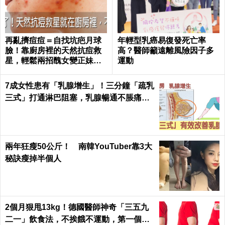
再亂擠痘痘＝自找坑疤月球
年輕型乳癌易復發死亡率
臉！靠廚房裡的天然抗痘救
高？醫師籲遠離風險因子多
星，輕鬆兩招醜女變正妹｜
運動
每日健康 Health
7成女性患有「乳腺增生」！三分鐘「疏乳
三式」打通淋巴阻塞，乳腺暢通不脹痛｜
每日健康Health
兩年狂瘦50公斤！ 南韓YouTuber靠3大
秘訣瘦掉半個人
2個月狠甩13kg！德國醫師神奇「三五九
二一」飲食法，不挨餓不運動，第一個月