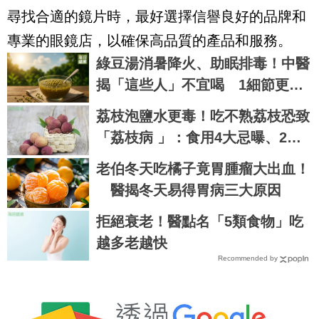
尋找合適的鏡片時，最好選擇信譽良好的品牌和
專業的眼鏡店，以確保高品質的產品和服務。
綠豆湯消暑降火、助眠排毒！中醫
揭「這些人」不宜喝 1細節更要
注意
荔枝泡鹽水更毒！吃不熟荔枝恐致
「荔枝病 」：食用4大忌曝、2病
患慎食
老伯冬天吃橘子竟胃腫瘤大出血！
醫揭冬天易得胃病三大原因
拒絕衰老！醫點名「5類食物」吃
越多老越快
Recommended by