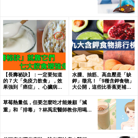
【長壽祕訣】：一定要知道
水腫、抽筋、高血壓是「缺
的７大「免疫力飲食」，效
鉀」徵兆！「9種含鉀食物」
果強到「癌症」、心臟病、
大公開，這些比香蕉更補鉀
糖尿病都怕！｜每日健康He
｜每日健康 Health
alth
草莓熱量低，但要怎麼吃才能兼顧「減
重」和「排毒」？林禹宏醫師教你用喝的
｜每日健康 Health