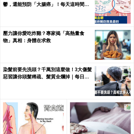
鬱，還能預防「大腸癌」！每天這時間吃
最有效｜每日健康Health
壓力讓你愛吃炸雞？專家揭「高熱量食
物」真相：身體在求救
染髮前要先洗頭？千萬別這麼做！3大傷髮
惡習讓你頭髮稀疏、髮質全爛掉｜每日健
康 Health