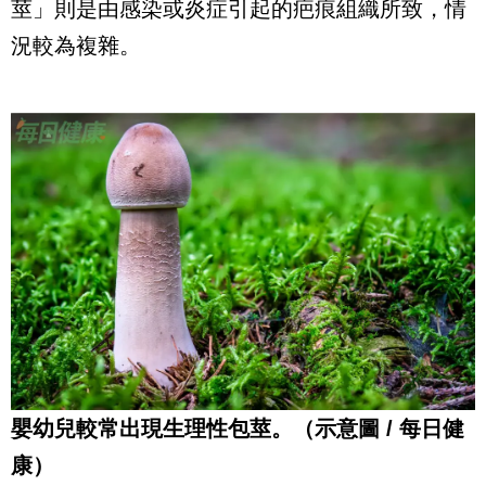
莖」則是由感染或炎症引起的疤痕組織所致，情
況較為複雜。
嬰幼兒較常出現生理性包莖。（示意圖 / 每日健
康）