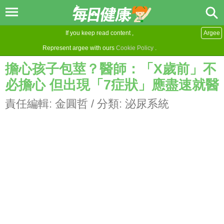
If you keep read content ,
Argee
Represent argee with ours
Cookie Policy
.
擔心孩子包莖？醫師：「X歲前」不
必擔心 但出現「7症狀」應盡速就醫
責任編輯:
金圓哲
/ 分類:
泌尿系統