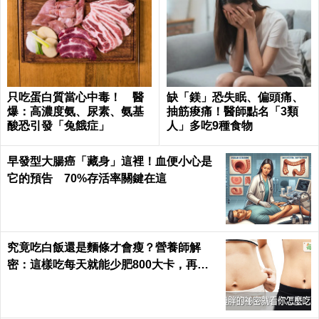
只吃蛋白質當心中毒！ 醫
缺「鎂」恐失眠、偏頭痛、
爆：高濃度氨、尿素、氨基
抽筋痠痛！醫師點名「3類
酸恐引發「兔餓症」
人」多吃9種食物
早發型大腸癌「藏身」這裡！血便小心是
它的預告 70%存活率關鍵在這
究竟吃白飯還是麵條才會瘦？營養師解
密：這樣吃每天就能少肥800大卡，再也
不落入復胖陷阱｜每日健康 Health