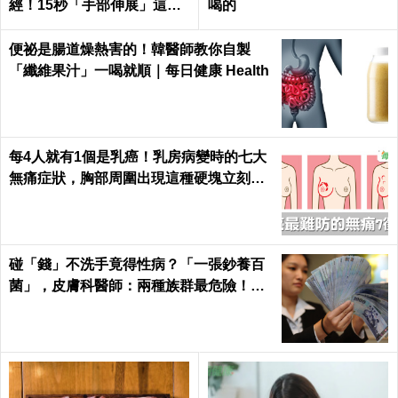
經！15秒「手部伸展」這樣
喝的
練，別讓身體空「腕」惜！
便祕是腸道燥熱害的！韓醫師教你自製
「纖維果汁」一喝就順｜每日健康 Health
每4人就有1個是乳癌！乳房病變時的七大
無痛症狀，胸部周圍出現這種硬塊立刻就
醫｜每日健康 Health
碰「錢」不洗手竟得性病？「一張鈔養百
菌」，皮膚科醫師：兩種族群最危險！｜
每日健康Health