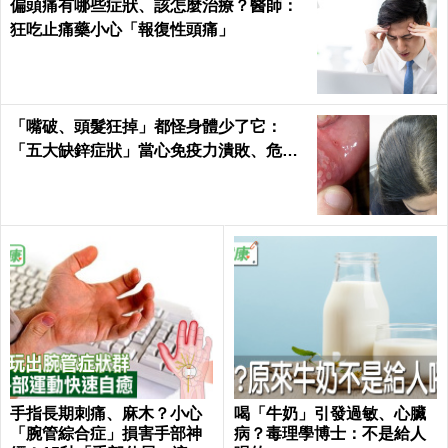
偏頭痛有哪些症狀、該怎麼治療？醫師：
狂吃止痛藥小心「報復性頭痛」
「嘴破、頭髮狂掉」都怪身體少了它：
「五大缺鋅症狀」當心免疫力潰敗、危機
一觸即發！3食物救回來｜每日健康Healt
h
手指長期刺痛、麻木？小心
喝「牛奶」引發過敏、心臟
「腕管綜合症」損害手部神
病？毒理學博士：不是給人