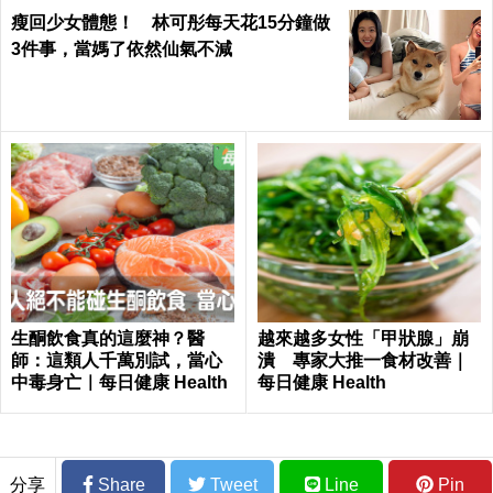
瘦回少女體態！ 林可彤每天花15分鐘做
3件事，當媽了依然仙氣不減
生酮飲食真的這麼神？醫
越來越多女性「甲狀腺」崩
師：這類人千萬別試，當心
潰 專家大推一食材改善｜
中毒身亡｜每日健康 Health
每日健康 Health
分享
Share
Tweet
Line
Pin