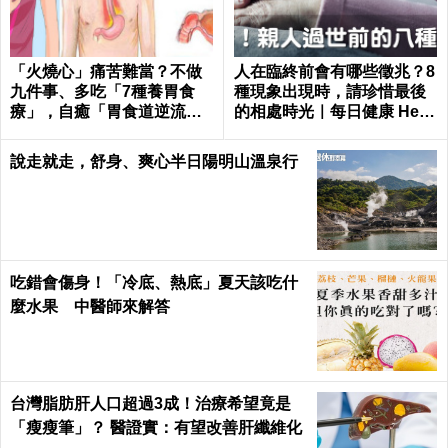
「火燒心」痛苦難當？不做
人在臨終前會有哪些徵兆？8
九件事、多吃「7種養胃食
種現象出現時，請珍惜最後
療」，自癒「胃食道逆流」
的相處時光｜每日健康 Healt
不求人！
h
說走就走，舒身、爽心半日陽明山溫泉行
吃錯會傷身！「冷底、熱底」夏天該吃什
麼水果 中醫師來解答
台灣脂肪肝人口超過3成！治療希望竟是
「瘦瘦筆」？ 醫證實：有望改善肝纖維化