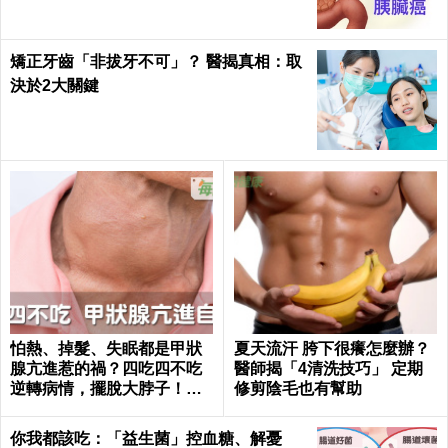
矯正牙齒「非拔牙不可」？ 醫揭真相：取
決於2大關鍵
怕熱、掉髮、失眠都是甲狀
夏天流汗 胯下很癢怎麼辦？
腺亢進惹的禍？四吃四不吃
醫師揭「4清洗技巧」 定期
逆轉病情，擺脫大脖子！｜
修剪陰毛也有幫助
每日健康 Health
你我都該吃：「益生菌」控血糖、解憂