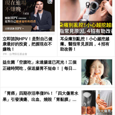
立即諮詢HPV！是對自己健
耳朵癢別亂挖！小心越挖越
康最好的投資，把握現在不
癢。醫指常見原因，４招有
嫌晚！
助改善！
PR．台灣癌症基金會
益生菌「空腹吃」未達腸道已死光！三個
正確時間吃，保送腸胃不短命！｜每日健
康Health
「胃癌」四期存活率僅9%！「四大傷胃水
果」引發潰瘍、出血、燒毀「胃黏膜」不
可逆｜每日健康 Health