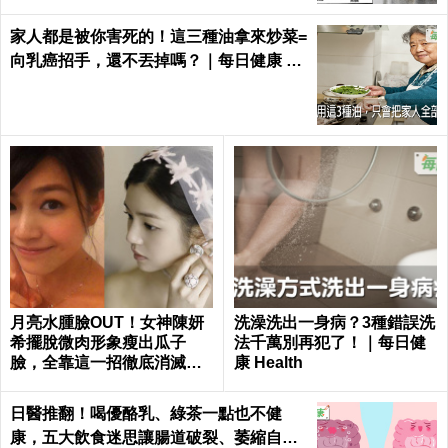
家人都是被你害死的！這三種油拿來炒菜=
向乳癌招手，還不丟掉嗎？｜每日健康 He
alth
月亮水腫臉OUT！女神陳妍
洗澡洗出一身病？3種錯誤洗
希擺脫微肉形象瘦出瓜子
法千萬別再犯了！｜每日健
臉，全靠這一招徹底消滅嬰
康 Health
兒肥｜每日健康 Health
日醫推翻！喝優酪乳、綠茶一點也不健
康，五大飲食迷思讓腸道破裂、萎縮自盡