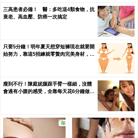
三高患者必備！ 醫：多吃這4類食物，抗
衰老、高血壓、防癌一次搞定
只要5分鐘！明年夏天想穿短褲現在就要開
始努力，靠這5招練就零贅肉完美身材，怎
麼看都是女神｜每日健康 Health
瘦到不行！陳庭妮腿跟手臂一樣細，沒體
會過有小腹的感受，全靠每天花6分鐘做這
種運動｜每日健康 Health