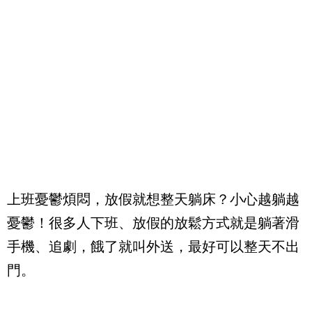
上班憂鬱煩悶，放假就想整天躺床？小心越躺越
憂鬱！很多人下班、放假的放鬆方式就是躺著滑
手機、追劇，餓了就叫外送，最好可以整天不出
門。