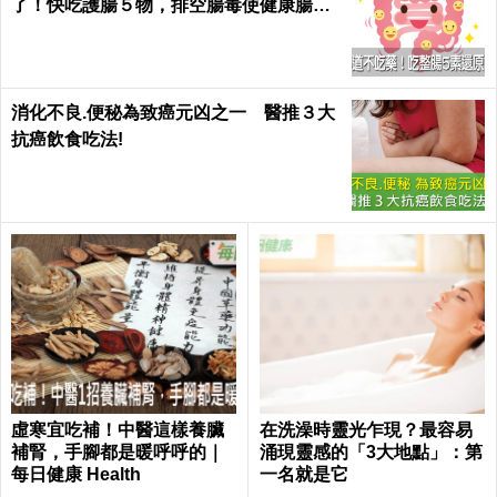
了！快吃護腸５物，排空腸毒使健康腸腸
久久｜每日健康 Health
消化不良.便秘為致癌元凶之一 醫推３大
抗癌飲食吃法!
虛寒宜吃補！中醫這樣養臟
在洗澡時靈光乍現？最容易
補腎，手腳都是暖呼呼的｜
涌現靈感的「3大地點」：第
每日健康 Health
一名就是它