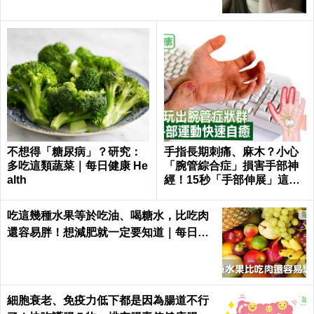
不想得「糖尿病」？研究：
手指長期刺痛、麻木？小心
多吃這類蔬菜｜每日健康 He
「腕管綜合症」損害手部神
alth
經！15秒「手部伸展」這樣
練，別讓身體空「腕」惜！
吃這幾種水果等於吃油、喝糖水，比吃肉
還容易胖！想減肥就一定要知道｜每日健
康 Health
細胞衰老、免疫力低下都是因為腸道不行