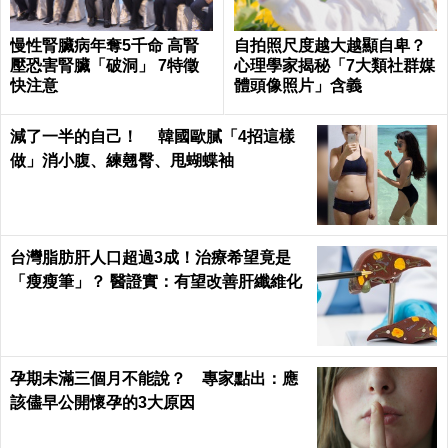
慢性腎臟病年奪5千命 高腎
自拍照尺度越大越顯自卑？
壓恐害腎臟「破洞」 7特徵
心理學家揭秘「7大類社群媒
快注意
體頭像照片」含義
減了一半的自己！ 韓國歐膩「4招這樣
做」消小腹、練翹臀、甩蝴蝶袖
台灣脂肪肝人口超過3成！治療希望竟是
「瘦瘦筆」？ 醫證實：有望改善肝纖維化
孕期未滿三個月不能說？ 專家點出：應
該儘早公開懷孕的3大原因