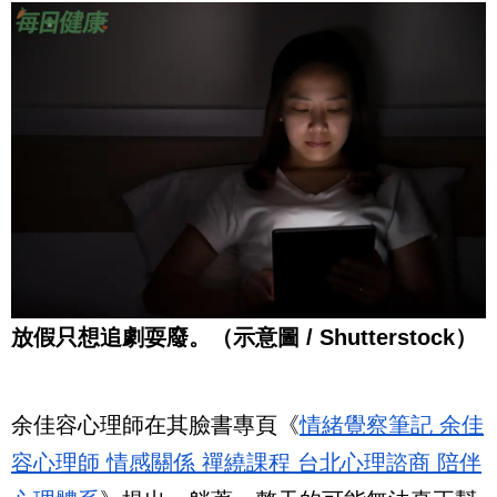
放假只想追劇耍廢。（示意圖 / Shutterstock）
余佳容心理師在其臉書專頁《
情緒覺察筆記 余佳
容心理師 情感關係 禪繞課程 台北心理諮商 陪伴