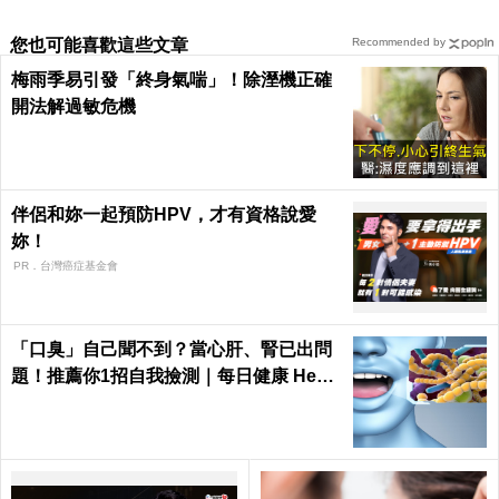
您也可能喜歡這些文章
Recommended by
梅雨季易引發「終身氣喘」！除溼機正確
開法解過敏危機
伴侶和妳一起預防HPV，才有資格說愛
妳！
PR．台灣癌症基金會
「口臭」自己聞不到？當心肝、腎已出問
題！推薦你1招自我撿測｜每日健康 Healt
h