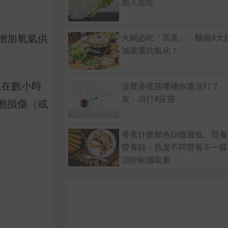
類人忌吃
增加氧氣供
火鍋必吃「茼蒿」 醫揭4大
減重還抗氧化！
至在數小時
這麼多疫苗哪種你還沒打？ 
友」須打4疫苗
胞損傷（或
香蕉什麼顏色GI值最低、營
營養師：熟度不同營養不一樣
須控制攝取量