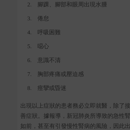
2.
腳踝、腳部和眼周出現水腫
3.
倦怠
4.
呼吸困難
5.
噁心
6.
意識不清
7.
胸部疼痛或壓迫感
8.
痙攣或昏迷
出現以上症狀的患者務必立即就醫，除了
善症狀。據報導，新冠肺炎所導致的急性
如前，甚至有引發慢性腎病的風險，因此