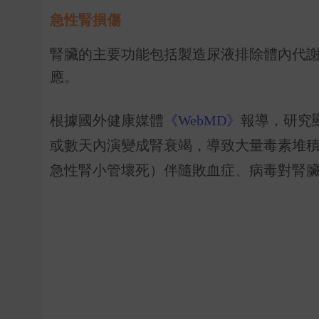
急性腎損傷
腎臟的主要功能包括製造尿液排除體內代
應。
根據國外健康媒體
《WebMD》
報導，研究
或數天內演變成腎衰竭，導致大量毒素堆
急性腎小管壞死）伴隨敗血症、病毒對腎