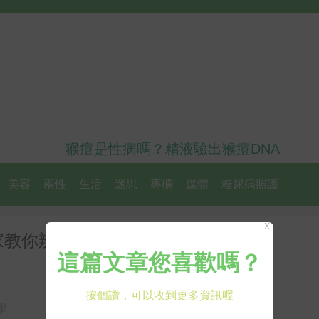
猴痘是性病嗎？精液驗出猴痘DNA
美容
兩性
生活
迷思
專欄
媒體
糖尿病照護
X
家教你辨識急性腎損傷症狀＋腎臟
學