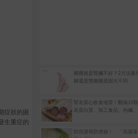
腳腫就是腎臟不好？2方法最
腳還是雙腳腫原因大不同
腎友當心飲食地雷！醫揭10
高蛋白質、加工食品、內臟、
期症狀的困
發生重症的
防癌護骨防便秘！ 「高麗菜