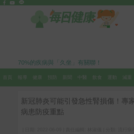
70%的疾病與「久坐」有關聯！
首頁
報導
健康
預防
新聞
中醫
飲食
運動
減重
新冠肺炎可能引發急性腎損傷！專
病患防疫重點
| 日期:
2022-06-09
| 責任編輯:
林淑儀
| 分類:
流行病