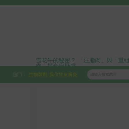
雪花牛的秘密？ 「注脂肉」與「重
肉」揭食安疑慮
熱門：
生物製劑
異位性皮膚炎