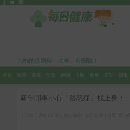
70%的疾病與「久坐」有關聯！
首頁
報導
健康
預防
新聞
中醫
飲食
運動
減重
新年開車小心「路怒症」找上身！ 
| 日期:
2024-02-06
| 責任編輯:
每日健康
| 分類:
即時