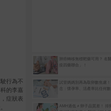
肺癌轉移無標靶藥可用？ 名
疫四藥聯合」！
駕駛行為不
試管媽媽別再為取卵數焦慮！
念：懷孕率、活產率比任何數
學科的李嘉
礙，症狀表
AMH過低 ≠ 卵子品質差！ 
狀。