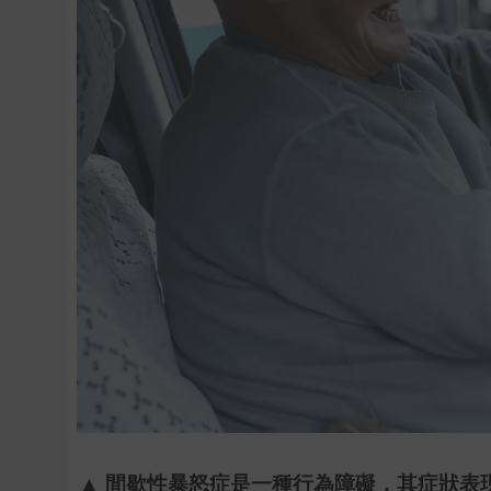
▲
間歇性暴怒症是一種行為障礙，其症狀表