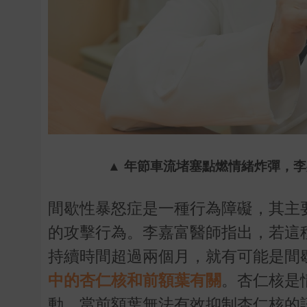
▲
年節車流堵塞點燃情緒炸彈，李
間歇性暴怒症是一種行為障礙，其主
的攻擊行為。李嘉富醫師指出，若這
持續時間超過兩個月，就有可能是間
中的杏仁核和前額葉有關
。杏仁核是
動。當前額葉無法有效抑制杏仁核的