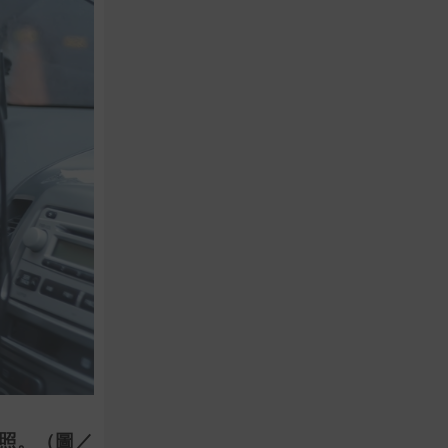
照。
（圖／