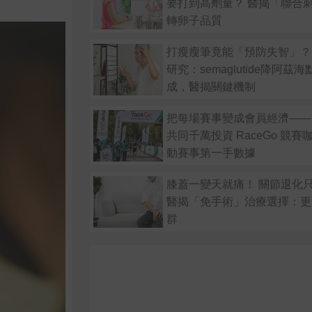
要打到高劑量？ 醫揭「聯合
轉卵子品質
打瘦瘦筆竟能「預防失智」？
研究：semaglutide降阿茲
成，醫揭關鍵機制
把每場賽事變成會員經濟——
共同千萬投資 RaceGo 競
動賽事第一手數據
膝蓋一變天就痛！ 關節退化
醫揭「免手術」治療選擇：更
群