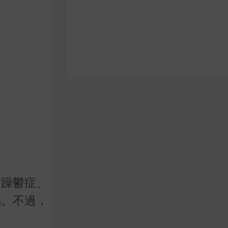
如躁鬱症、
感。不過，
。