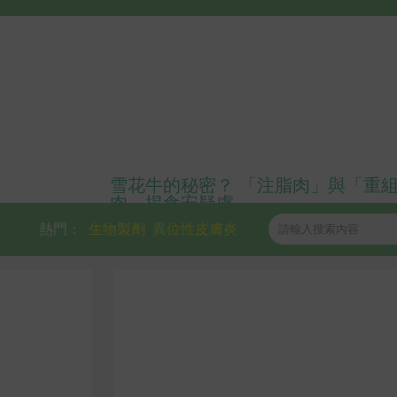
雪花牛的秘密？ 「注脂肉」與「重
肉」揭食安疑慮
熱門：
生物製劑
異位性皮膚炎