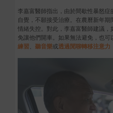
李嘉富醫師指出，由於間歇性暴怒症
自覺，不願接受治療。在農曆新年期
情緒失控。對此，李嘉富醫師建議，
免讓他們開車。如果無法避免，也可
練習
、
聽音樂
或
透過閒聊轉移注意力