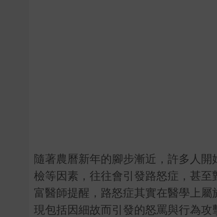
隨著農曆新年的腳步漸近，許多人開
檢等因素，往往會引發路怒症，甚至
富醫師提醒，路怒症其實在醫學上屬
現包括因細故而引發的怒罵與行為攻