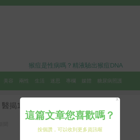
猴痘是性病嗎？精液驗出猴痘DNA
美容
兩性
生活
迷思
專欄
媒體
糖尿病照護
X
醫揭1症狀：一年3次就要注意
新聞