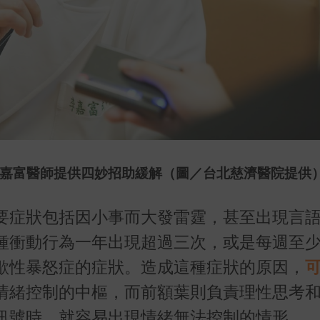
嘉富醫師提供四妙招助緩解
（圖／台北慈濟醫院提供
要症狀包括因小事而大發雷霆，甚至出現言
種衝動行為一年出現超過三次，或是每週至
歇性暴怒症的症狀。造成這種症狀的原因，
情緒控制的中樞，而前額葉則負責理性思考
訊號時，就容易出現情緒無法控制的情形。