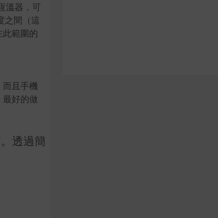
恆溫器，可
度之間（這
在此範圍的
，而且手機
，最好的做
質。透過簡