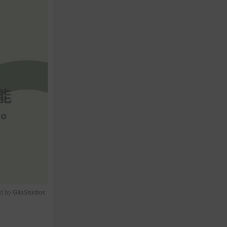
d by 
GliaStudios
M