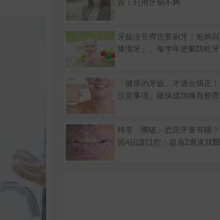
質：只用牙刷不夠
牙齒沒長齊也要刷牙！爸媽與
膝潔牙」、每半年塗氟防蛀牙
「健康的牙齒」才適合矯正！
注意事項」確保成功擁有整齊
時常「嘴破」恐跟牙膏有關？
因4招護口腔：超過2週速就