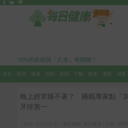
70%的疾病與「久坐」有關聯！
首頁
報導
健康
預防
新聞
中醫
飲食
運動
減重
晚上經常睡不著？ 睡眠專家點「
牙排第一
| 日期:
2024-01-17
| 責任編輯:
每日健康
| 分類:
即時