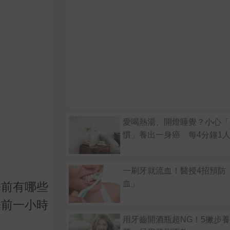
愛喝熱湯、開燈睡覺？小心「
慣」養出一身癌 每4分鐘1
一刷牙就流血！醫授4招預防
血」
睡前有哪些
睡前一小時
用牙齒開酒瓶超NG！5撇步