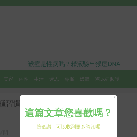
猴痘是性病嗎？精液驗出猴痘DNA
美容
兩性
生活
迷思
專欄
媒體
糖尿病照護
X
3種習慣」影響睡眠品質：睡前刷
新聞