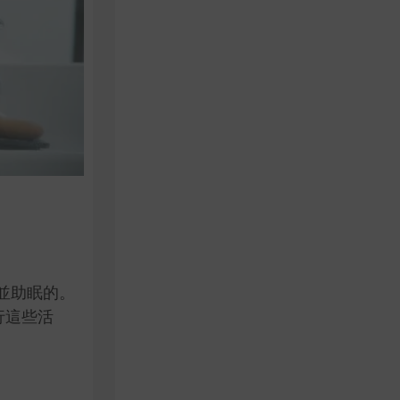
並助眠的。
行這些活