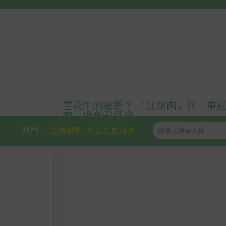
雪花牛的秘密？ 「注脂肉」與「重
肉」揭食安疑慮
熱門：
生物製劑
異位性皮膚炎