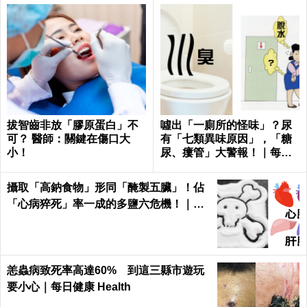
拔智齒非放「膠原蛋白」不
噓出「一廁所的怪味」？尿
可？ 醫師：關鍵在傷口大
有「七類異味原因」，「糖
小！
尿、瘻管」大警報！｜每日
健康Health
攝取「高鈉食物」形同「醃製五臟」！佔
「心病猝死」率一成的多鹽六危機！｜每
日健康 Health
恙蟲病致死率高達60% 到這三縣市遊玩
要小心｜每日健康 Health