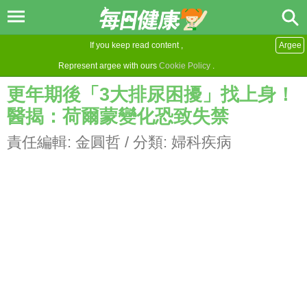
If you keep read content ,
Argee
Represent argee with ours
Cookie Policy
.
更年期後「3大排尿困擾」找上身！
醫揭：荷爾蒙變化恐致失禁
責任編輯:
金圓哲
/ 分類:
婦科疾病