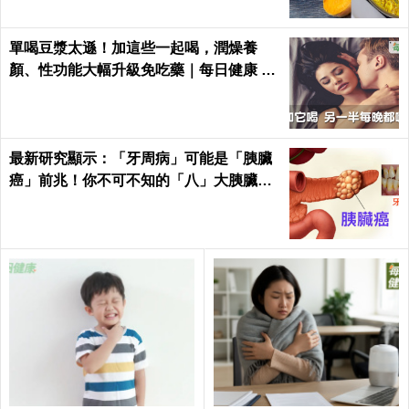
單喝豆漿太遜！加這些一起喝，潤燥養
顏、性功能大幅升級免吃藥｜每日健康 He
alth
最新研究顯示：「牙周病」可能是「胰臟
癌」前兆！你不可不知的「八」大胰臟癌
警訊！