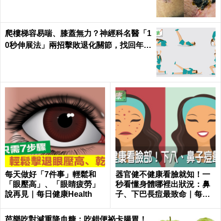
爬樓梯容易喘、膝蓋無力？神經科名醫「1
0秒伸展法」兩招擊敗退化關節，找回年輕
腳骨不求人｜每日健康 Health
每天做好「7件事」輕鬆和
器官健不健康看臉就知！一
「眼壓高」、「眼睛疲勞」
秒看懂身體哪裡出狀況：鼻
說再見｜每日健康Health
子、下巴長痘最致命｜每日
健康 Health
芭樂吃對減重降血糖；吃錯便祕卡腸胃！