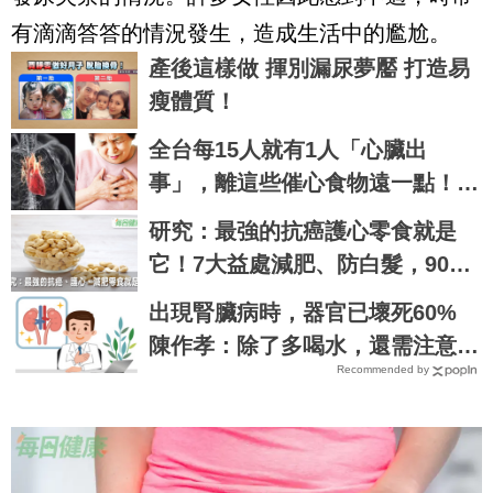
有滴滴答答的情況發生，造成生活中的尷尬。
產後這樣做 揮別漏尿夢靨 打造易
瘦體質！
全台每15人就有1人「心臟出
事」，離這些催心食物遠一點！一
秒學會「護心大法」｜每日健康 H
研究：最強的抗癌護心零食就是
ealth
它！7大益處減肥、防白髮，90%
的人都不知道｜每日健康 Health
出現腎臟病時，器官已壞死60%
陳作孝：除了多喝水，還需注意這
Recommended by
些事｜每日健康 Health