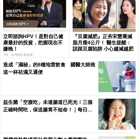
立即諮詢HPV！是對自己健
『豆腐減肥』正夯宋慧喬減
康最好的投資，把握現在不
脂月瘦4公斤！ 醫生提醒：
嫌晚！
誤踩豆腐陷阱 小心越減越肥
PR．台灣癌症基金會
造成「濕秘」的6種地雷飲食 國醫大師推
這一杯祛濕又通便
益生菌「空腹吃」未達腸道已死光！三個
正確時間吃，保送腸胃不短命！｜每日健
康Health