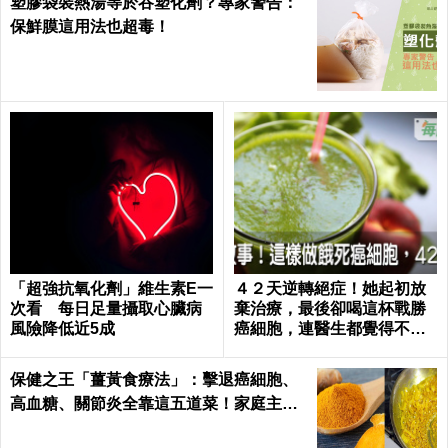
塑膠袋裝熱湯等於吞塑化劑？專家警告：
保鮮膜這用法也超毒！
「超強抗氧化劑」維生素E一
４２天逆轉絕症！她起初放
次看 每日足量攝取心臟病
棄治療，最後卻喝這杯戰勝
風險降低近5成
癌細胞，連醫生都覺得不可
思議｜每日健康 Health
保健之王「薑黃食療法」：擊退癌細胞、
高血糖、關節炎全靠這五道菜！家庭主婦
必學｜每日健康Health