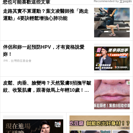
您也可能喜歡這些文章
Recommended by
走路其實不算運動？葉文凌醫師推「跑走
運動」4要訣輕鬆增強心肺功能
伴侶和妳一起預防HPV，才有資格說愛
妳！
PR．台灣癌症基金會
皮鬆、肉垂、臉變垮？天然緊膚8招撫平皺
紋、收緊肌膚，跟著做馬上年輕10歲！｜
每日健康 Health