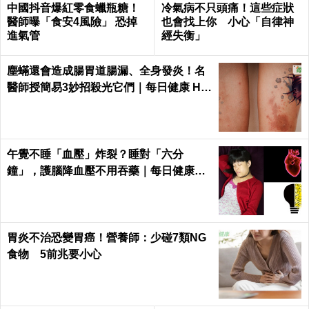
中國抖音爆紅零食蠟瓶糖！
冷氣病不只頭痛！這些症狀
醫師曝「食安4風險」 恐掉
也會找上你 小心「自律神
進氣管
經失衡」
塵蟎還會造成腸胃道腸漏、全身發炎！名
醫師授簡易3妙招殺光它們｜每日健康 He
alth
午覺不睡「血壓」炸裂？睡對「六分
鐘」，護腦降血壓不用吞藥｜每日健康He
alth
胃炎不治恐變胃癌！營養師：少碰7類NG
食物 5前兆要小心