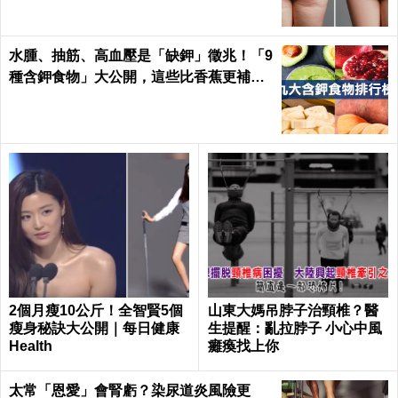
水腫、抽筋、高血壓是「缺鉀」徵兆！「9
種含鉀食物」大公開，這些比香蕉更補鉀
｜每日健康 Health
2個月瘦10公斤！全智賢5個
山東大媽吊脖子治頸椎？醫
瘦身秘訣大公開｜每日健康
生提醒：亂拉脖子 小心中風
Health
癱瘓找上你
太常「恩愛」會腎虧？染尿道炎風險更