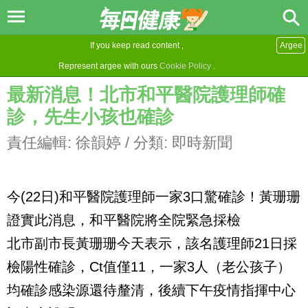
If you keep read content ,
Argee
Represent argee with ours
Cookie Policy
.
最新消息！北市和平醫院護理師確
診，先生小孩也確診
責任編輯:
徐韻婷
/ 分類:
即時新聞
今(22日)和平醫院護理師一家3口驚確診！黃珊珊
證實此消息，和平醫院將全院緊急採檢
北市副市長黃珊珊今天表示，該名護理師21日採
檢陽性確診，Ct值僅11，一家3人（老公孩子）
均確診感染源還待釐清，後續下午疫情指揮中心