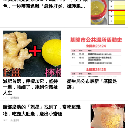
色，一秒辨識遠離「急性肝炎、攝護腺肥
大」｜每日健康
減肥首選，檸檬加它，堅持
衛生局公布最新「基隆足
一週，腰細了，瘦到你懷疑
跡」
人生
PR．新素簡
腹部脂肪的「剋星」找到了，常吃這幾
物，吃走大肚囊，瘦出小蠻腰
PR．新素簡