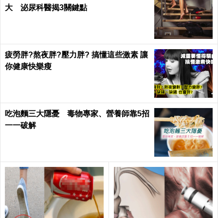
大 泌尿科醫揭3關鍵點
疲勞胖?熬夜胖?壓力胖? 搞懂這些激素 讓
你健康快樂瘦
吃泡麵三大隱憂 毒物專家、營養師靠5招
一一破解