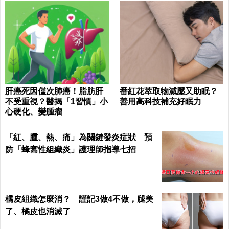
肝癌死因僅次肺癌！脂肪肝
番紅花萃取物減壓又助眠？
不受重視？醫揭「1習慣」小
善用高科技補充好眠力
心硬化、變腫瘤
「紅、腫、熱、痛」為關鍵發炎症狀 預
防「蜂窩性組織炎」護理師指導七招
橘皮組織怎麼消？ 謹記3做4不做，腿美
了、橘皮也消滅了