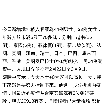
今日新增境外移入個案為44例男性、38例女性，
年齡介於未滿5歲至70多歲，分別自越南(25
例)、泰國(6例)、菲律賓(4例)、新加坡(3例)、法
國、英國、緬甸、瑞士、日本、巴西、馬來西
亞、香港、美國及巴拉圭(各1例)移入，另34例調
查中。入境日介於今年2月22日至3月9日。
陳時中表示，今天本土+0大家可以高興一天，接
下來還是要努力控制下來。他進一步分析國內疫
情，指最近的疫情為台南某醫院有2位藥師確
診，與案20913有關，但接觸者已大量檢驗 都是