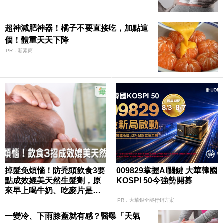
超神減肥神器！橘子不要直接吃，加點這
個！體重天天下降
PR．新素簡
掉髮免煩惱！防禿頭飲食3要
009829掌握AI關鍵 大華韓國
點成效媲美天然生髮劑，原
KOSPI 50今強勢開募
來早上喝牛奶、吃麥片是錯
的？｜每日健康 Health
PR．大華銀全能行銷方案
一變冷、下雨膝蓋就有感？醫曝「天氣