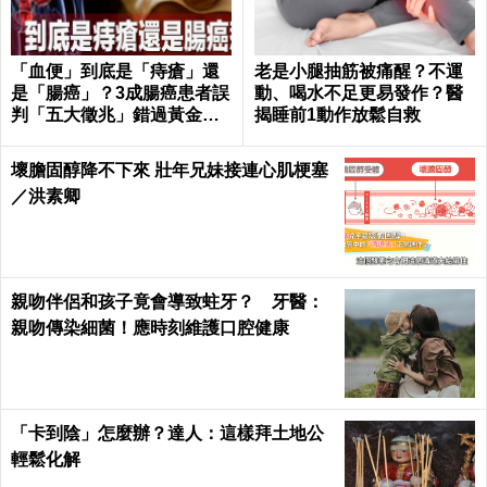
「血便」到底是「痔瘡」還
老是小腿抽筋被痛醒？不運
是「腸癌」？3成腸癌患者誤
動、喝水不足更易發作？醫
判「五大徵兆」錯過黃金治
揭睡前1動作放鬆自救
療期｜每日健康Health
壞膽固醇降不下來 壯年兄妹接連心肌梗塞
／洪素卿
親吻伴侶和孩子竟會導致蛀牙？ 牙醫：
親吻傳染細菌！應時刻維護口腔健康
「卡到陰」怎麼辦？達人：這樣拜土地公
輕鬆化解