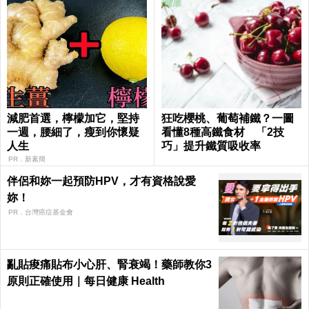
減肥首選，檸檬加它，堅持
狂吃櫻桃、葡萄補鐵？一圖
一週，腰細了，瘦到你懷疑
看懂8種高鐵食材 「2技
人生
巧」提升鐵質吸收率
PR．新素簡
伴侶和妳一起預防HPV，才有資格說愛
妳！
PR．台灣癌症基金會
亂貼痠痛貼布小心肝、腎衰竭！藥師教你3
原則正確使用｜每日健康 Health