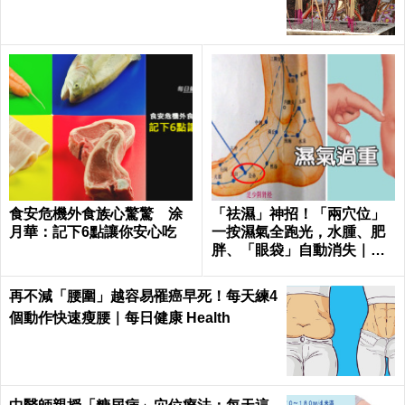
食安危機外食族心驚驚 涂
「祛濕」神招！「兩穴位」
月華：記下6點讓你安心吃
一按濕氣全跑光，水腫、肥
胖、「眼袋」自動消失｜每
日健康Health
再不減「腰圍」越容易罹癌早死！每天練4
個動作快速瘦腰｜每日健康 Health