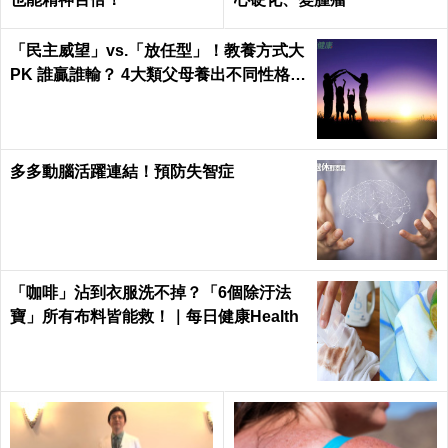
「民主威望」vs.「放任型」！教養方式大
PK 誰贏誰輸？ 4大類父母養出不同性格的
孩子
多多動腦活躍連結！預防失智症
「咖啡」沾到衣服洗不掉？「6個除汙法
寶」所有布料皆能救！｜每日健康Health