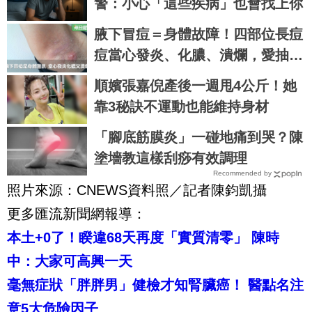
警：小心「這些疾病」也會找上你
腋下冒痘＝身體故障！四部位長痘
痘當心發炎、化膿、潰爛，愛抽菸
和肥胖者更要小心｜每日健康 Hea
順嬪張嘉倪產後一週甩4公斤！她
lth
靠3秘訣不運動也能維持身材
「腳底筋膜炎」一碰地痛到哭？陳
塗墻教這樣刮痧有效調理
Recommended by
照片來源：CNEWS資料照／記者陳鈞凱攝
更多匯流新聞網報導：
本土+0了！睽違68天再度「實質清零」 陳時
中：大家可高興一天
毫無症狀「胖胖男」健檢才知腎臟癌！ 醫點名注
意5大危險因子