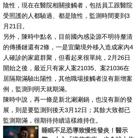
陰性，現在在醫院相關接觸者，包括員工跟醫院
受照護的人都驗過、都是陰性，監測時間要到3
月21日。
另外，陳時中點名，目前國內感染源不明待釐清
的傳播鏈還有2條，一是宜蘭境外移入造成家內4
人確診的家庭群聚，但看起來很單純，2月26日
開始之後，最近只有家人案21035、案21036在
居隔期滿驗出陽性，其他職場接觸者沒有新增案
例，監測到明天就期滿。
陳時中說，再一條是新北涮涮鍋，也沒有新的發
展，則是要監測到後天3月12日；其餘大致都已
監測期滿，很期待持續這樣維持住。
睡眠不足恐導致慢性發炎！醫示