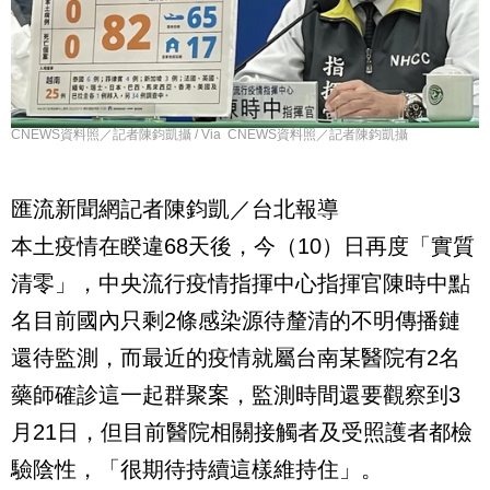
CNEWS資料照／記者陳鈞凱攝 / Via CNEWS資料照／記者陳鈞凱攝
匯流新聞網記者陳鈞凱／台北報導
本土疫情在睽違68天後，今（10）日再度「實質
清零」，中央流行疫情指揮中心指揮官陳時中點
名目前國內只剩2條感染源待釐清的不明傳播鏈
還待監測，而最近的疫情就屬台南某醫院有2名
藥師確診這一起群聚案，監測時間還要觀察到3
月21日，但目前醫院相關接觸者及受照護者都檢
驗陰性，「很期待持續這樣維持住」。