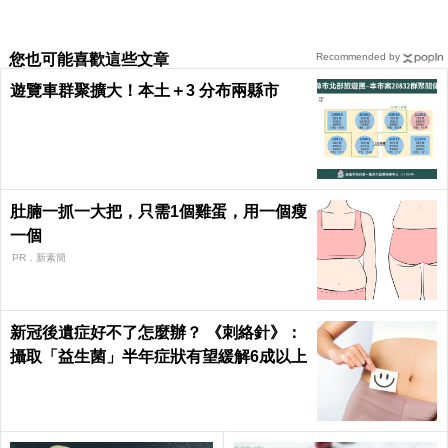
您也可能喜歡這些文章
Recommended by
遊覽車群聚擴大！本土＋3 分布兩縣市
肚腩一抓一大把，只需1個雞蛋，用一個瘦
一個
PR．新素簡
新冠後遺症好不了怎麼辦？ 《刺絡針》：
攝取「益生菌」半年症狀有望緩解6成以上