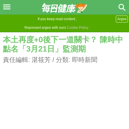
If you keep read content ,
Argee
Represent argee with ours
Cookie Policy
.
本土再度+0後下一道關卡？ 陳時中
點名「3月21日」監測期
責任編輯:
湛筱芳
/ 分類:
即時新聞