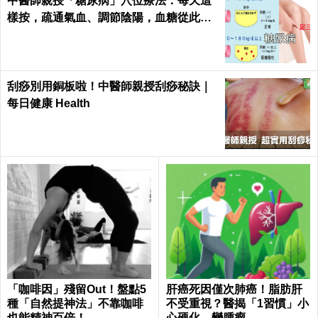
中醫師親授「糖尿病」穴位療法：每天這
樣按，疏通氣血、調節陰陽，血糖從此乖
乖聽話！
刮痧別用銅板啦！中醫師親授刮痧秘訣｜
每日健康 Health
「咖啡因」殘留Out！盤點5
肝癌死因僅次肺癌！脂肪肝
種「自然提神法」不靠咖啡
不受重視？醫揭「1習慣」小
也能精神百倍！
心硬化、變腫瘤