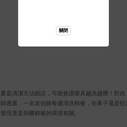
關閉
但要是清潔方法錯誤，可能會讓寢具越洗越髒！對此
醫師透露，一名老伯雖每週清洗棉被，但鼻子還是狂
才發現竟是與曬棉被的環境有關。