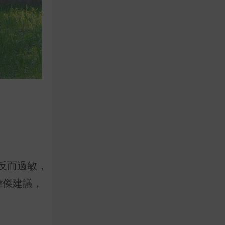
反而過敏，
暐傑建議，