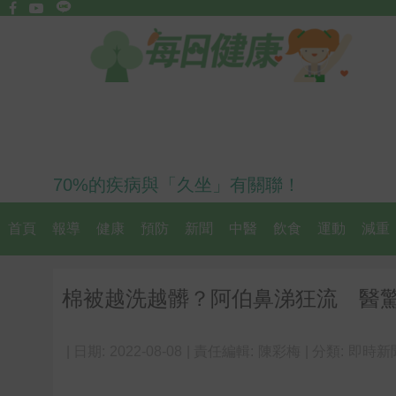
70%的疾病與「久坐」有關聯！
首頁
報導
健康
預防
新聞
中醫
飲食
運動
減重
棉被越洗越髒？阿伯鼻涕狂流 醫驚
| 日期:
2022-08-08
| 責任編輯:
陳彩梅
| 分類:
即時新