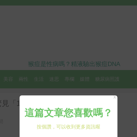
猴痘是性病嗎？精液驗出猴痘DNA
美容
兩性
生活
迷思
專欄
媒體
糖尿病照護
X
見「1習慣」秒懂過敏元兇
聞