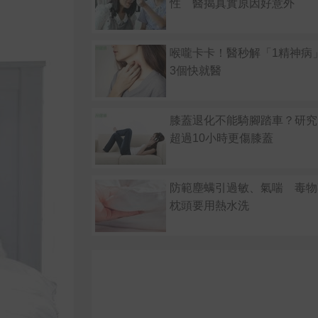
性 醫揭真實原因好意外
喉嚨卡卡！醫秒解「1精神病
3個快就醫
膝蓋退化不能騎腳踏車？研究
超過10小時更傷膝蓋
防範塵螨引過敏、氣喘 毒物
枕頭要用熱水洗