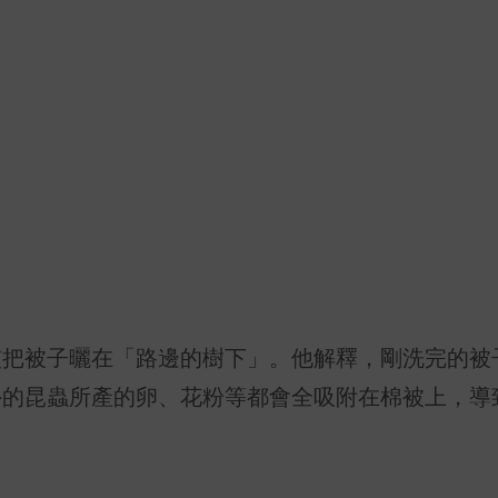
慣把被子曬在「路邊的樹下」。他解釋，剛洗完的被
外的昆蟲所產的卵、花粉等都會全吸附在棉被上，導