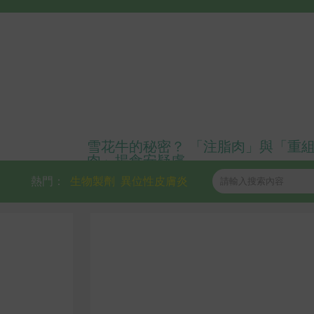
雪花牛的秘密？ 「注脂肉」與「重
肉」揭食安疑慮
熱門：
生物製劑
異位性皮膚炎