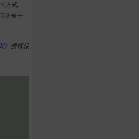
曬的方式，
清洗被子，
間
》授權報