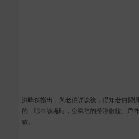
洪暐傑指出，與老伯詳談後，得知老伯習
的，晾在該處時，空氣裡的懸浮微粒、戶
敏。