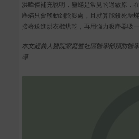
洪暐傑補充說明，塵蟎是常見的過敏原，在
塵蟎只會移動到陰影處，且就算能殺死塵
接著送進烘衣機烘乾，再用強力吸塵器吸
本文經義大醫院家庭暨社區醫學部預防醫
導