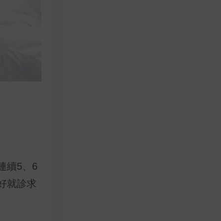
續5、6
好就診求