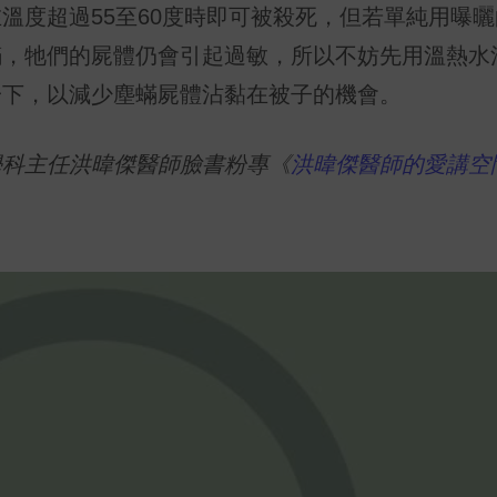
溫度超過55至60度時即可被殺死，但若單純用曝
蟎，牠們的屍體仍會引起過敏，所以不妨先用溫熱水
一下，以減少塵蟎屍體沾黏在被子的機會。
學科主任洪暐傑醫師臉書粉專《
洪暐傑醫師的愛講空