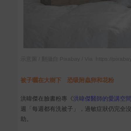
示意圖 / 翻攝自 Pixabay / Via https://pixaba
被子曬在大樹下 恐吸附蟲卵和花粉
洪暐傑在臉書粉專《
洪暐傑醫師的愛講空
週「每週都有洗被子」，過敏症狀仍完全
助。