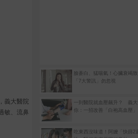
臉蒼白、猛喘氣！心臟衰竭
「7大警訊」勿忽視
，義大醫院
一到醫院就血壓飆升？ 義大
你：一招改善「白袍高血壓」
過敏、流鼻
吃東西沒味道！阿嬤「快篩2