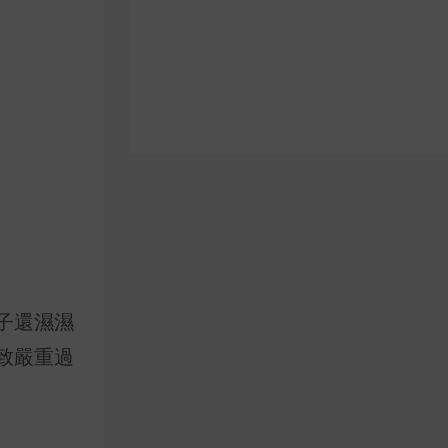
子還濕濕
致嚴重過