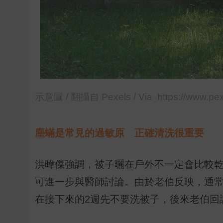
示意圖 / 翻攝自 Pexels / Via https://www.pe
塵蟎是常見的過敏原 正確清洗很重要
洪暐傑強調，被子曬在戶外不一定會比較
可進一步與醫師討論。由於老伯反映，通常
在接下來的2週先不要洗被子，後來老伯回