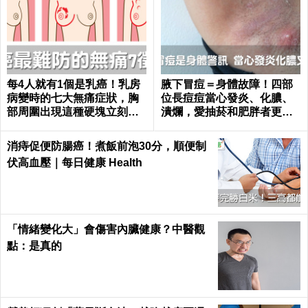
每4人就有1個是乳癌！乳房
腋下冒痘＝身體故障！四部
病變時的七大無痛症狀，胸
位長痘痘當心發炎、化膿、
部周圍出現這種硬塊立刻就
潰爛，愛抽菸和肥胖者更要
醫｜每日健康 Health
小心｜每日健康 Health
消痔促便防腸癌！煮飯前泡30分，順便制
伏高血壓｜每日健康 Health
「情緒變化大」會傷害內臟健康？中醫觀
點：是真的