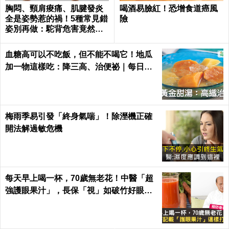
胸悶、頸肩痠痛、肌腱發炎
喝酒易臉紅！恐增食道癌風
全是姿勢惹的禍！5種常見錯
險
姿別再做：駝背危害竟然這
麼大...｜每日健康 Health
血糖高可以不吃飯，但不能不喝它！地瓜
加一物這樣吃：降三高、治便祕｜每日健
康Health
梅雨季易引發「終身氣喘」！除溼機正確
開法解過敏危機
每天早上喝一杯，70歲無老花！中醫「超
強護眼果汁」，長保「視」如破竹好眼力
｜每日健康 Health