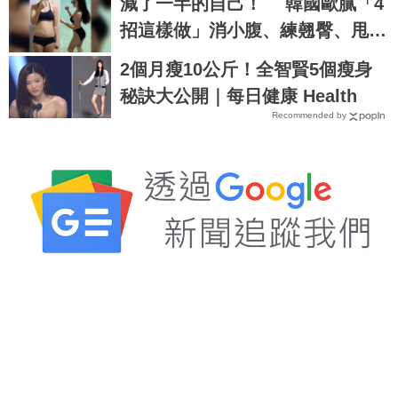
減了一半的自己！ 韓國歐膩「4
招這樣做」消小腹、練翹臀、甩蝴
蝶袖
2個月瘦10公斤！全智賢5個瘦身
秘訣大公開｜每日健康 Health
Recommended by