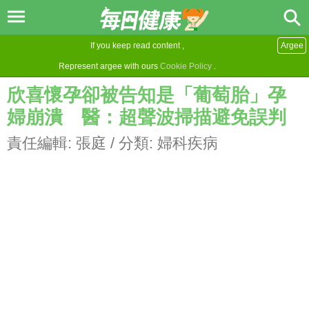
If you keep read content ,
Argee
Represent argee with ours
Cookie Policy
.
欣喜懷孕卻被告知是「葡萄胎」孕
婦崩潰 醫：超聲波掃描避免誤判
責任編輯:
張庭
/ 分類:
婦科疾病