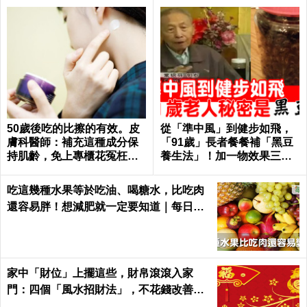
50歲後吃的比擦的有效。皮
從「準中風」到健步如飛，
膚科醫師：補充這種成分保
「91歲」長者餐餐補「黑豆
持肌齡，免上專櫃花冤枉錢
養生法」！加一物效果三級
｜每日健康Health
跳！｜每日健康 Health
吃這幾種水果等於吃油、喝糖水，比吃肉
還容易胖！想減肥就一定要知道｜每日健
康 Health
家中「財位」上擺這些，財帛滾滾入家
門：四個「風水招財法」，不花錢改善全
家氣運 │ 每日健康 Health