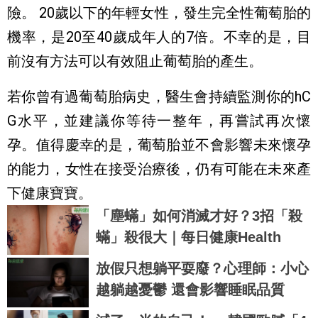
險。 20歲以下的年輕女性，發生完全性葡萄胎的
機率，是20至40歲成年人的7倍。不幸的是，目
前沒有方法可以有效阻止葡萄胎的產生。
若你曾有過葡萄胎病史，醫生會持續監測你的hC
G水平，並建議你等待一整年，再嘗試再次懷
孕。值得慶幸的是，葡萄胎並不會影響未來懷孕
的能力，女性在接受治療後，仍有可能在未來產
下健康寶寶。
「塵蟎」如何消滅才好？3招「殺
蟎」殺很大｜每日健康Health
放假只想躺平耍廢？心理師：小心
越躺越憂鬱 還會影響睡眠品質