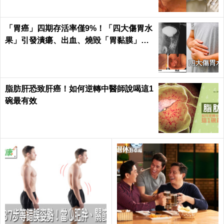
「胃癌」四期存活率僅9%！「四大傷胃水
果」引發潰瘍、出血、燒毀「胃黏膜」不
可逆｜每日健康 Health
脂肪肝恐致肝癌！如何逆轉中醫師說喝這1
碗最有效