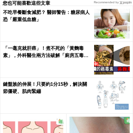
您也可能喜歡這些文章
Recommended by
不吃早餐斷食減肥？ 醫師警告：糖尿病人
恐「嚴重低血糖」
「一毫克就肝癌」！煮不死的「黃麴毒
素」，外科醫生兩方法破解「廚房五毒
窟」！｜每日健康Health
鍵盤族的伸展！只要約1分15秒，解決關
節僵硬、肌肉緊繃