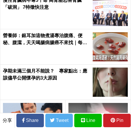
慢性腎臟病年奪5千命 高腎壓恐害腎臟
「破洞」 7特徵快注意
營養師：銀耳加這物煮湯專治腹痛、便
秘、腹瀉，天天喝腸病腸癌不來找｜每日
健康 Health
孕期未滿三個月不能說？ 專家點出：應
該儘早公開懷孕的3大原因
分享
Share
Tweet
Line
Pin