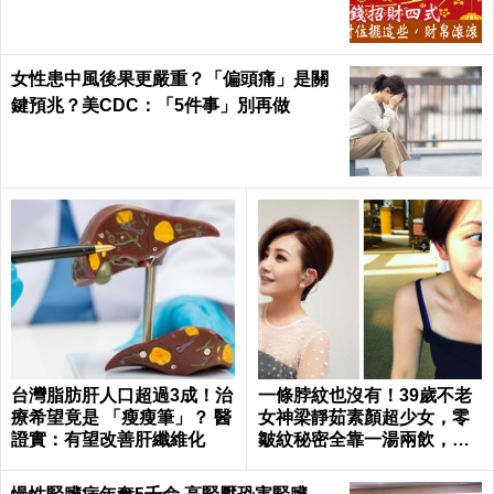
女性患中風後果更嚴重？「偏頭痛」是關
鍵預兆？美CDC：「5件事」別再做
台灣脂肪肝人口超過3成！治
一條脖紋也沒有！39歲不老
療希望竟是 「瘦瘦筆」？ 醫
女神梁靜茹素顏超少女，零
證實：有望改善肝纖維化
皺紋秘密全靠一湯兩飲，熬
夜疲憊一顆痘痘也不長｜每
日健康 Health