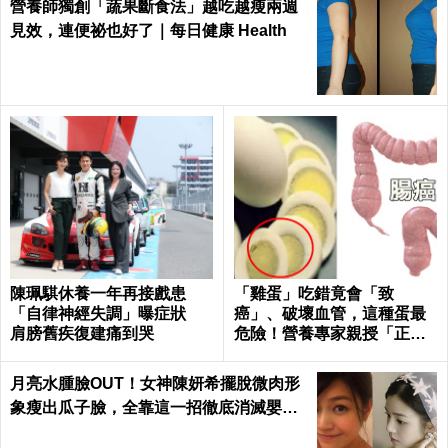
營養師獨創「蔬果斷食法」越吃越瘦兩週
見效，連便祕也好了｜每日健康 Health
陳珮騏休養一年再接戲患
「雞蛋」吃錯竟會「致
「自律神經失調」曝症狀
癌」、破壞血管，這種蛋最
肩膀舊疾復建痛到哭
危險！營養專家親授「正確
煮法、吃法」｜每日健康He
alth
月亮水腫臉OUT！女神陳妍希擺脫微肉形
象瘦出瓜子臉，全靠這一招徹底消滅嬰兒
肥｜每日健康 Health