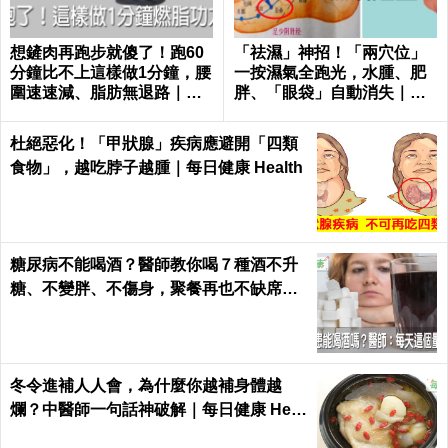
想鏟肉再跑步就傻了！跑60
「祛濕」神招！「兩穴位」
分鐘比不上這樣做1分鐘，腰
一按濕氣全跑光，水腫、肥
圍速速減、脂肪無退路｜每
胖、「眼袋」自動消失｜每
日健康 Health
日健康Health
杜絕惡化！「甲狀腺」疾病應避開「四類
食物」，越吃脖子越腫｜每日健康 Health
糖尿病不能喝酒？醫師教你喝７種酒不升
糖、不變胖、不傷身，聚餐再也不缺席｜
每日健康 Health
冬令進補人人會，為什麼你越補身體越
爛？中醫師一句話神破解｜每日健康 Heal
th