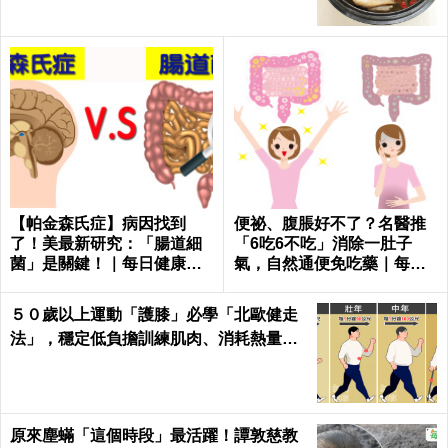
【帕金森氏症】病因找到
便祕、腹脹好不了？名醫推
了！美最新研究：「腸道細
「6吃6不吃」消除一肚子
菌」是關鍵！｜每日健康He
氣，自然通便免吃藥｜每日
alth
健康 Health
５０歲以上運動「護膝」必學「北歐健走
法」，穩定低負擔訓練肌肉、消耗熱量｜
每日健康Health
原來塵蟎「這個時段」最活躍！譚敦慈教