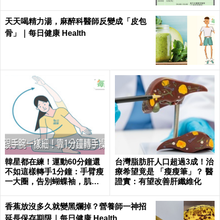
天天喝精力湯，麻醉科醫師反變成「皮包
骨」｜每日健康 Health
韓星都在練！運動60分鐘還
台灣脂肪肝人口超過3成！治
不如這樣轉手1分鐘：手臂瘦
療希望竟是 「瘦瘦筆」？ 醫
一大圈，告別蝴蝶袖，肌肉
證實：有望改善肝纖維化
超緊實｜每日健康 Health
香蕉放沒多久就變黑爛掉？營養師一神招
延長保存期限｜每日健康 Health