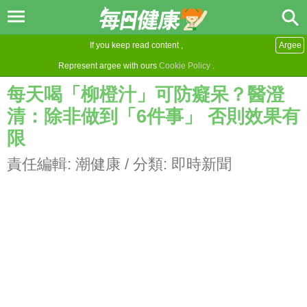
If you keep read content ,
Argee
Represent argee with ours
Cookie Policy
.
每天喝「柳橙汁」可防癡呆？醫澄
清：除非做到「6件事」 否則效果有
限
責任編輯:
潮健康
/ 分類:
即時新聞