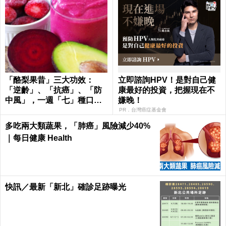
「酪梨果昔」三大功效：
立即諮詢HPV！是對自己健
「逆齡」、「抗癌」、「防
康最好的投資，把握現在不
中風」，一週「七」種口
嫌晚！
味，天天喝才有用！
PR．台灣癌症基金會
多吃兩大類蔬果，「肺癌」風險減少40%
｜每日健康 Health
快訊／最新「新北」確診足跡曝光