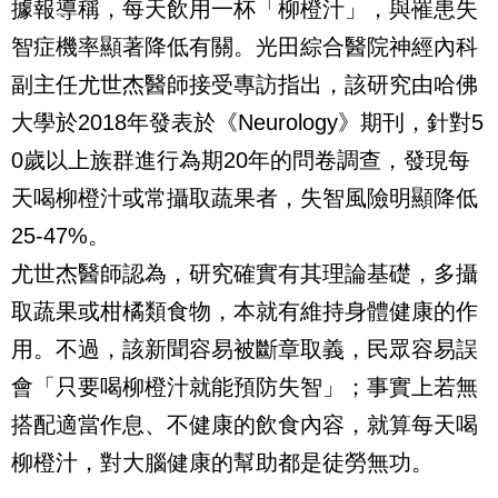
據報導稱，每天飲用一杯「柳橙汁」，與罹患失
智症機率顯著降低有關。光田綜合醫院神經內科
副主任尤世杰醫師接受專訪指出，該研究由哈佛
大學於2018年發表於《Neurology》期刊，針對5
0歲以上族群進行為期20年的問卷調查，發現每
天喝柳橙汁或常攝取蔬果者，失智風險明顯降低
25-47%。
尤世杰醫師認為，研究確實有其理論基礎，多攝
取蔬果或柑橘類食物，本就有維持身體健康的作
用。不過，該新聞容易被斷章取義，民眾容易誤
會「只要喝柳橙汁就能預防失智」；事實上若無
搭配適當作息、不健康的飲食內容，就算每天喝
柳橙汁，對大腦健康的幫助都是徒勞無功。