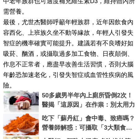
中老年族群也可適度補充維生素D3，維持體內所
需營養。
最後，尤世杰醫師呼籲年輕族群，近年因飲食內
容西化、上班族久坐不動等緣故，年輕人引發失
智症的機率確實可能提升。建議若有不良嗜好如
吸菸、酗酒，或攝取過多加工食物、日夜顛倒、
作息不正常者，應盡早改善生活習慣，否則大腦
年齡恐加速老化，引發失智症或血管性疾病的風
險。
50多歲男半年內上廁所昏倒2次！
醫揭「這原因」在作祟：別太用力
吃下「蘇丹紅」會中毒、致癌嗎？
營養師解惑：可攝取「3大類食
物」幫助肝臟代謝