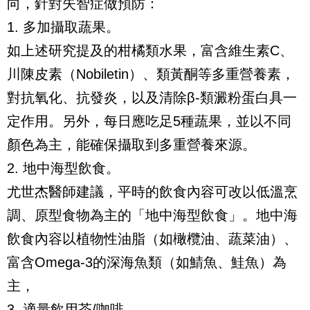
向，針對失智症做預防：
1. 多加攝取蔬果。
如上述研究提及的柑橘類水果，富含維生素C、
川陳皮素（Nobiletin）、類黃酮等多重營養素，
對抗氧化、抗發炎，以及清除β-類澱粉蛋白具一
定作用。另外，每日應吃足5種蔬果，並以不同
顏色為主，能確保攝取到多重營養來源。
2. 地中海型飲食。
尤世杰醫師建議，平時的飲食內容可改以低溫烹
調、原型食物為主的「地中海型飲食」。地中海
飲食內容以植物性油脂（如橄欖油、蔬菜油）、
富含Omega-3的深海魚類（如鯖魚、鮭魚）為
主，
3. 適量飲用茶/咖啡。