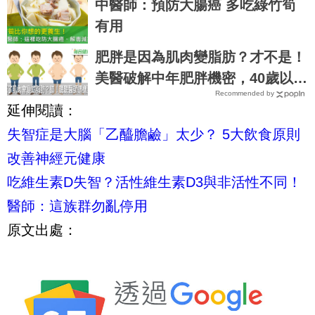
中醫師：預防大腸癌 多吃綠竹筍
有用
肥胖是因為肌肉變脂肪？才不是！
美醫破解中年肥胖機密，40歲以上
Recommended by
特別注意｜每日健康 Health
延伸閱讀：
失智症是大腦「乙醯膽鹼」太少？ 5大飲食原則
改善神經元健康
吃維生素D失智？活性維生素D3與非活性不同！
醫師：這族群勿亂停用
原文出處：