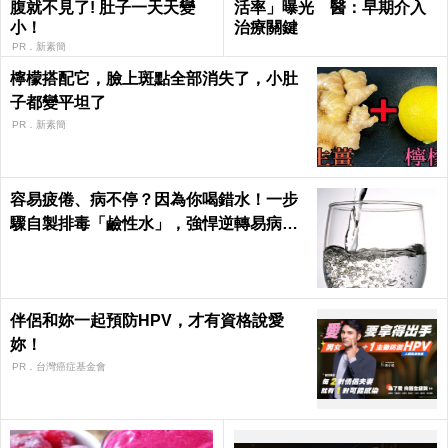
腹就不見了! 肚子一天天變
活率」曝光 醫：早期介入
小！
治療關鍵
PR．新素簡
檸檬搭配它，臉上斑點全部消失了，小肚
子都變平坦了
PR．新素簡
容易疲倦、病不停？因為你喝錯水！一步
驟自製排毒「鹼性水」，強悍逆轉易病、
肥胖、酸性體質！
伴侶和妳一起預防HPV，才有資格說愛
妳！
PR．台灣癌症基金會