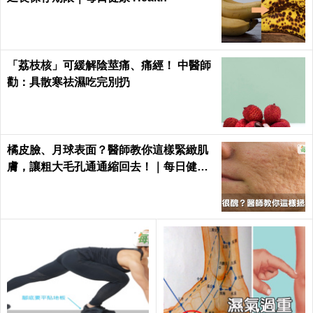
「荔枝核」可緩解陰莖痛、痛經！ 中醫師
勸：具散寒祛濕吃完別扔
橘皮臉、月球表面？醫師教你這樣緊緻肌
膚，讓粗大毛孔通通縮回去！｜每日健康
Health