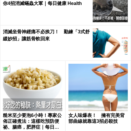
你4招消滅蟎蟲大軍｜每日健康 Health
消滅坐骨神經痛不必挨刀！ 勤練「3式舒
緩妙招」讓筋骨軟回來
糙米至少要泡6小時！專家公
女人味爆表！ 擁有完美背
佈正確煮法：這樣吃預防便
部曲線就靠這3招必殺技
祕、腸癌，肥胖症｜每日健