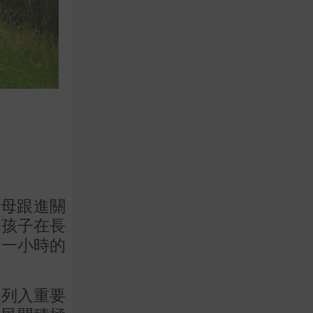
父母跟進關
的孩子在長
天一小時的
。
」列入重要