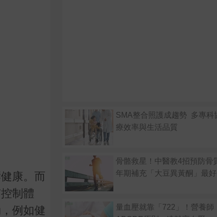
SMA整合照護成趨勢 多專科
療效率與生活品質
骨骼救星！中醫教4招預防骨
年期補充「大豆異黃酮」最好
響健康。而
有控制體
量血壓就靠「722」！營養師
動，例如健