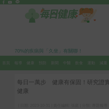
70%的疾病與「久坐」有關聯！
首頁
報導
健康
預防
新聞
中醫
飲食
運動
減重
每日一萬步 健康有保固！研究證
健康
| 日期:
2023-10-31
| 責任編輯:
張庭
| 分類:
專題報導