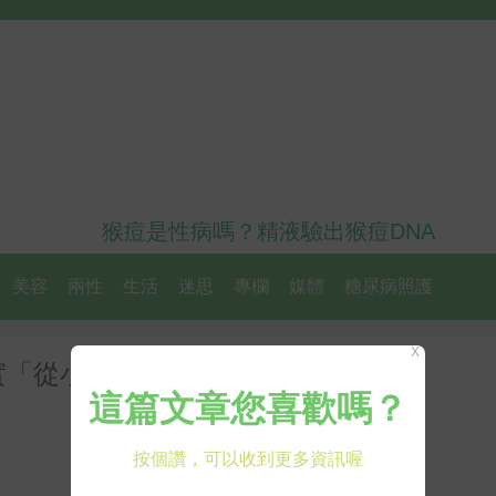
猴痘是性病嗎？精液驗出猴痘DNA
美容
兩性
生活
迷思
專欄
媒體
糖尿病照護
X
實「從小開始運動的孩子」長大更