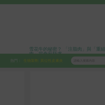
雪花牛的秘密？ 「注脂肉」與「重
肉」揭食安疑慮
熱門：
生物製劑
異位性皮膚炎