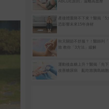
ABCDE原則」遠離高血壓
產後體重降不下來？醫揭「
恐影響未來15年身材
秋天關節不舒服？！醫師列「
致 教你「3方法」緩解
運動後血糖上升？醫揭「先下
改善糖尿病 亂吃致胰島細胞