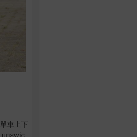
騎單車上下
nswic