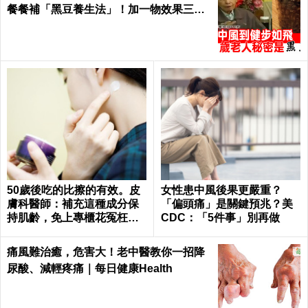
餐餐補「黑豆養生法」！加一物效果三級
跳！｜每日健康 Health
50歲後吃的比擦的有效。皮
女性患中風後果更嚴重？
膚科醫師：補充這種成分保
「偏頭痛」是關鍵預兆？美
持肌齡，免上專櫃花冤枉錢
CDC：「5件事」別再做
｜每日健康Health
痛風難治癒，危害大！老中醫教你一招降
尿酸、減輕疼痛｜每日健康Health