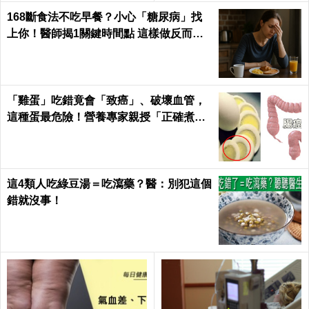
168斷食法不吃早餐？小心「糖尿病」找
上你！醫師揭1關鍵時間點 這樣做反而更
易胖
「雞蛋」吃錯竟會「致癌」、破壞血管，
這種蛋最危險！營養專家親授「正確煮
法、吃法」｜每日健康Health
這4類人吃綠豆湯＝吃瀉藥？醫：別犯這個
錯就沒事！