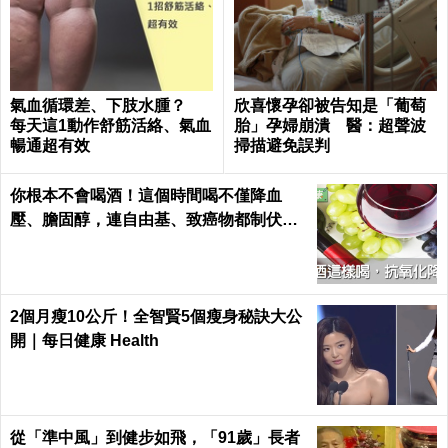
氣血循環差、下肢水腫？
欣喜懷孕卻被告知是「葡萄
每天這1動作舒筋活絡、氣血
胎」孕婦崩潰 醫：超聲波
暢通超有效
掃描避免誤判
你根本不會喝酒！這個時間喝不僅降血
壓、膽固醇，連自由基、致癌物都制伏了
｜每日健康 Health
2個月瘦10公斤！全智賢5個瘦身秘訣大公
開｜每日健康 Health
從「準中風」到健步如飛，「91歲」長者