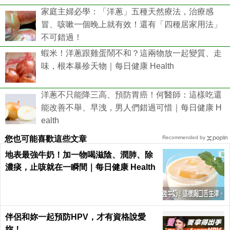
家庭主婦必學：「洋蔥」五種天然療法，治療感
冒、咳嗽一個晚上就有效！還有「四種居家用法」
不可錯過！
蝦米！洋蔥跟雞蛋鬧不和？這兩物放一起變質、走
味，根本暴殄天物｜每日健康 Health
洋蔥不只能降三高、預防胃癌！何醫師：這樣吃還
能改善不舉、早洩，男人們錯過可惜｜每日健康 H
ealth
您也可能喜歡這些文章
Recommended by
地表最強牛奶！加一物喝滋陰、潤肺、除
濃痰，止咳就在一瞬間｜每日健康 Health
伴侶和妳一起預防HPV，才有資格說愛
妳！