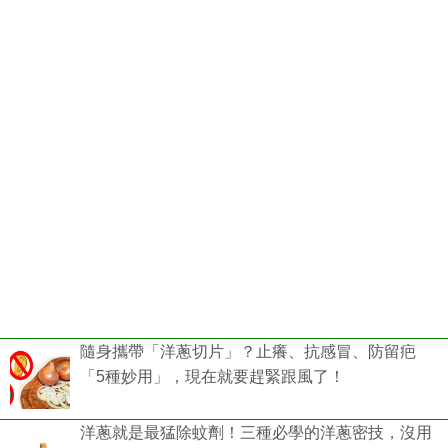
隨身攜帶「洋蔥切片」？止癢、抗感冒、防留疤
「5種妙用」，現在就要趕緊跟風了！
洋蔥就是最猛除蚊劑！三種必學的洋蔥密技，沒用