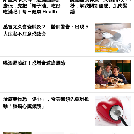
麼低，先把「椰子油」吃好
秒，解決關節僵硬、肌肉緊
吃滿吧｜每日健康 Health
繃
感冒太久會變肺炎？ 醫師警告：出現５
大症狀不注意恐致命
喝酒易臉紅！恐增食道癌風險
治癌藥物恐「傷心」，奇美醫領先亞洲推
動「腫瘤心臟保護」