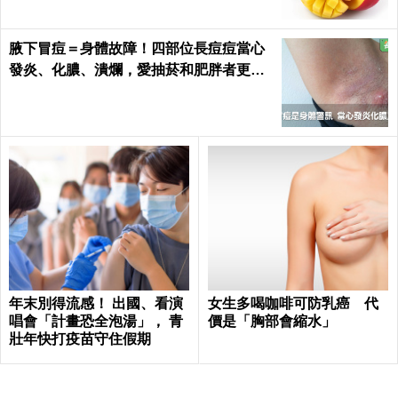
腋下冒痘＝身體故障！四部位長痘痘當心
發炎、化膿、潰爛，愛抽菸和肥胖者更要
小心｜每日健康 Health
年末別得流感！ 出國、看演
女生多喝咖啡可防乳癌 代
唱會「計畫恐全泡湯」， 青
價是「胸部會縮水」
壯年快打疫苗守住假期