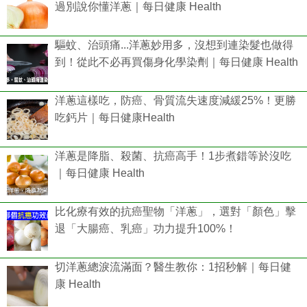
過別說你懂洋蔥｜每日健康 Health
驅蚊、治頭痛...洋蔥妙用多，沒想到連染髮也做得
到！從此不必再買傷身化學染劑｜每日健康 Health
洋蔥這樣吃，防癌、骨質流失速度減緩25%！更勝
吃鈣片｜每日健康Health
洋蔥是降脂、殺菌、抗癌高手！1步煮錯等於沒吃
｜每日健康 Health
比化療有效的抗癌聖物「洋蔥」，選對「顏色」擊
退「大腸癌、乳癌」功力提升100%！
切洋蔥總淚流滿面？醫生教你：1招秒解｜每日健
康 Health