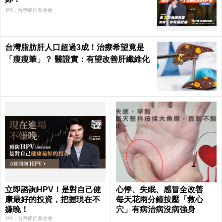
PR．台灣癌症基金會
台灣脂肪肝人口超過3成！治療希望竟是
「瘦瘦筆」？ 醫證實：有望改善肝纖維化
立即諮詢HPV！是對自己健
心悸、失眠、感冒全改善
康最好的投資，把握現在不
每天花兩分鐘按壓「救心
嫌晚！
穴」有病治病沒病強身
PR．台灣癌症基金會