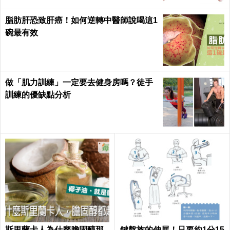
脂肪肝恐致肝癌！如何逆轉中醫師說喝這1
碗最有效
做「肌力訓練」一定要去健身房嗎？徒手
訓練的優缺點分析
斯里蘭卡人為什麼膽固醇那
鍵盤族的伸展！只要約1分15