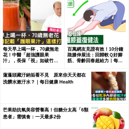
每天早上喝一杯，70歲無老
百萬網友見證有效！10分鐘
花！中醫「超強護眼果
跪膝伸展法：回歸軟Ｑ好腳
汁」，長保「視」如破竹好
筋、骨齡回春超給力｜每日
眼力｜每日健康 Health
健康 Health
蓮蓬頭藏汙納垢看不見 原來你天天都在
洗髒水漱汙水？｜每日健康 Health
芒果助抗氧美容營養高！但糖分太高「6類
患者」需慎食：一天最多2份