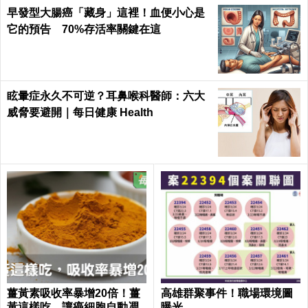
早發型大腸癌「藏身」這裡！血便小心是
它的預告 70%存活率關鍵在這
眩暈症永久不可逆？耳鼻喉科醫師：六大
威脅要避開｜每日健康 Health
薑黃素吸收率暴增20倍！薑
高雄群聚事件！職場環境圖
黃這樣吃，讓癌細胞自動凋
曝光