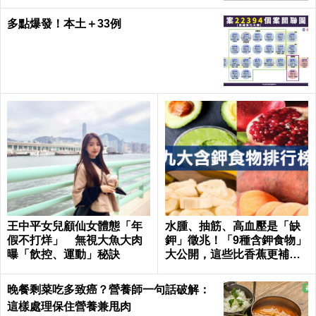
多點爆發！本土＋33例
王中平女兒顧仙女體態「年
水腫、抽筋、高血壓是「缺
假不打烊」 無視大魚大肉
鉀」徵兆！「9種含鉀食物」
曝「飲控、運動」秘訣
大公開，這些比香蕉更補鉀
｜每日健康 Health
晚餐剩菜吃多致癌？營養師一句話破解：
這樣處理保住營養兼甩肉