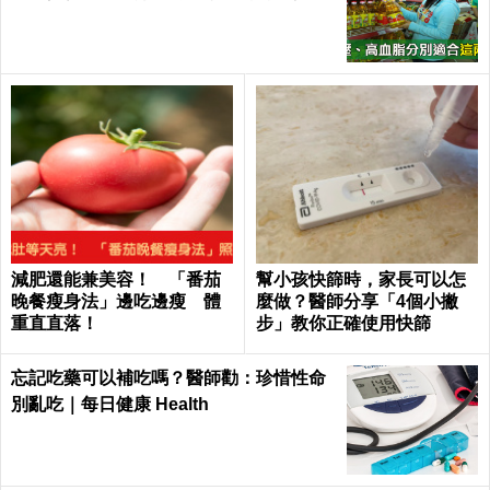
醇」下降13%！｜每日健康 Health
減肥還能兼美容！ 「番茄
幫小孩快篩時，家長可以怎
晚餐瘦身法」邊吃邊瘦 體
麼做？醫師分享「4個小撇
重直直落！
步」教你正確使用快篩
忘記吃藥可以補吃嗎？醫師勸：珍惜性命
別亂吃｜每日健康 Health