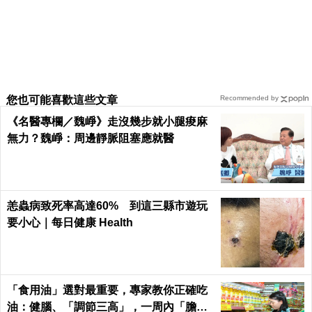
您也可能喜歡這些文章
Recommended by
《名醫專欄／魏崢》走沒幾步就小腿痠麻
無力？魏崢：周邊靜脈阻塞應就醫
恙蟲病致死率高達60% 到這三縣市遊玩
要小心｜每日健康 Health
「食用油」選對最重要，專家教你正確吃
油：健腦、「調節三高」，一周內「膽固