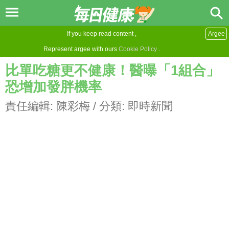
If you keep read content ,
Argee
Represent argee with ours
Cookie Policy
.
比單吃糖更不健康！醫曝「1組合」
恐增加發胖機率
責任編輯:
陳彩梅
/ 分類:
即時新聞