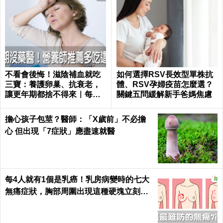
不看會後悔！滋陰補血就吃
如何選擇RSV長效型單株抗
三寶：養護卵巢、抗衰老，
體、RSV孕婦疫苗怎麼選？
讓更年期都捨不得來｜每日
關鍵五問緩解新手爸媽焦慮
健康 Health
擔心孩子包莖？醫師：「X歲前」不必擔
心 但出現「7症狀」應盡速就醫
每4人就有1個是乳癌！乳房病變時的七大
無痛症狀，胸部周圍出現這種硬塊立刻就
醫｜每日健康 Health