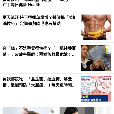
亡｜每日健康 Health
夏天流汗 胯下很癢怎麼辦？醫師揭「4清
洗技巧」 定期修剪陰毛也有幫助
碰「錢」不洗手竟得性病？「一張鈔養百
菌」，皮膚科醫師：兩種族群最危險！｜
每日健康Health
你我都該吃：「益生菌」控血糖、解憂
鬱，還能預防「大腸癌」！每天這時間吃
最有效｜每日健康Health