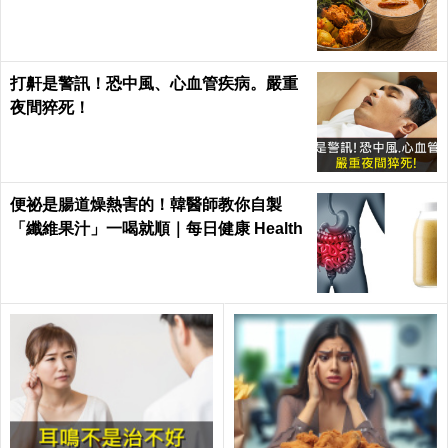
打鼾是警訊！恐中風、心血管疾病。嚴重
夜間猝死！
便祕是腸道燥熱害的！韓醫師教你自製
「纖維果汁」一喝就順｜每日健康 Health