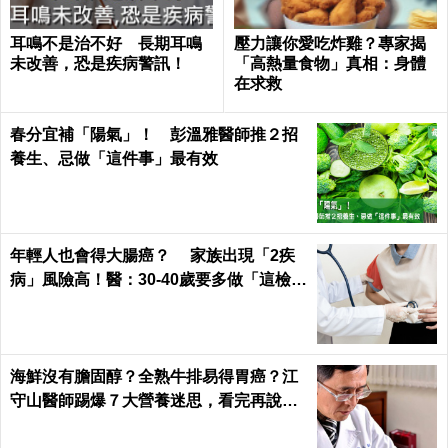
耳鳴不是治不好 長期耳鳴
壓力讓你愛吃炸雞？專家揭
未改善，恐是疾病警訊！
「高熱量食物」真相：身體
在求救
春分宜補「陽氣」！ 彭溫雅醫師推２招
養生、忌做「這件事」最有效
年輕人也會得大腸癌？ 家族出現「2疾
病」風險高！醫：30-40歲要多做「這檢
查」
海鮮沒有膽固醇？全熟牛排易得胃癌？江
守山醫師踢爆７大營養迷思，看完再說你
懂健康｜每日健康 Health