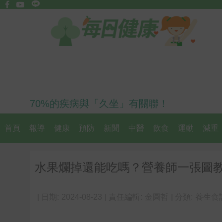
70%的疾病與「久坐」有關聯！
首頁
報導
健康
預防
新聞
中醫
飲食
運動
減重
水果爛掉還能吃嗎？營養師一張圖
| 日期:
2024-08-23
| 責任編輯:
金圓哲
| 分類:
養生食