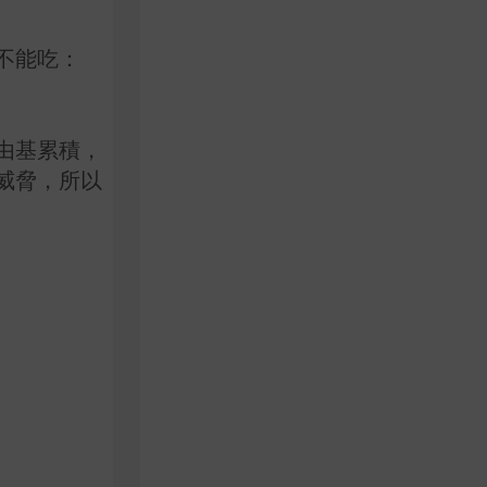
不能吃：
由基累積，
威脅，所以