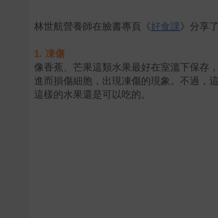
林世航營養師在臉書專頁《
好食課
》分享
1. 凍傷
像香蕉、芒果這類水果最好在室溫下保存
進而損傷細胞，出現凍傷的現象。不過，
這樣的水果還是可以吃的。