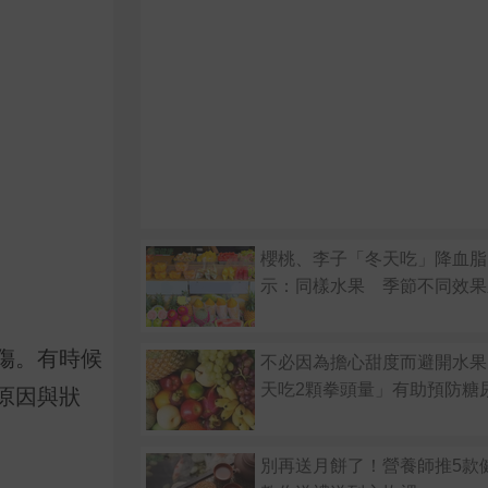
櫻桃、李子「冬天吃」降血脂
示：同樣水果 季節不同效果
傷。有時候
不必因為擔心甜度而避開水果
天吃2顆拳頭量」有助預防糖
原因與狀
別再送月餅了！營養師推5