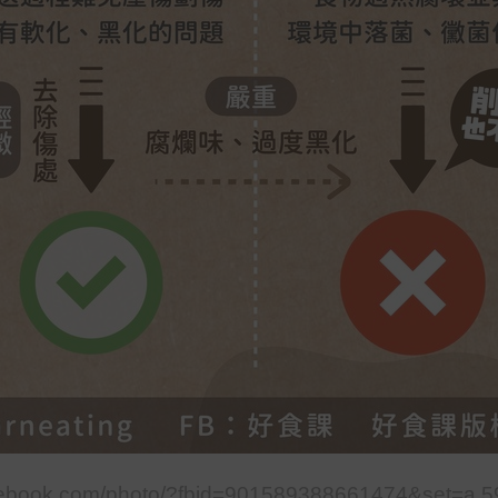
ok.com/photo/?fbid=901589388661474&set=a.5