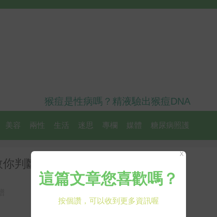
猴痘是性病嗎？精液驗出猴痘DNA
美容
兩性
生活
迷思
專欄
媒體
糖尿病照護
X
教你判斷：「1情況」絕對不能吃
譜