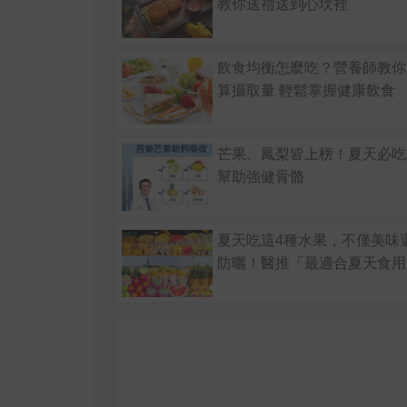
教你送禮送到心坎裡
飲食均衡怎麼吃？營養師教你
算攝取量 輕鬆掌握健康飲食
芒果、鳳梨皆上榜！夏天必吃
幫助強健骨骼
夏天吃這4種水果，不僅美味
防曬！醫推「最適合夏天食用