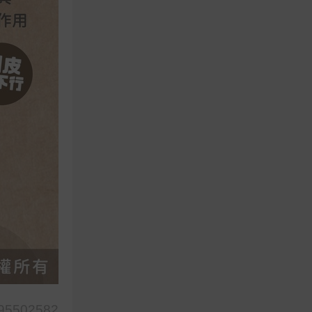
95502582