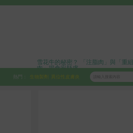
雪花牛的秘密？ 「注脂肉」與「重
肉」揭食安疑慮
熱門：
生物製劑
異位性皮膚炎