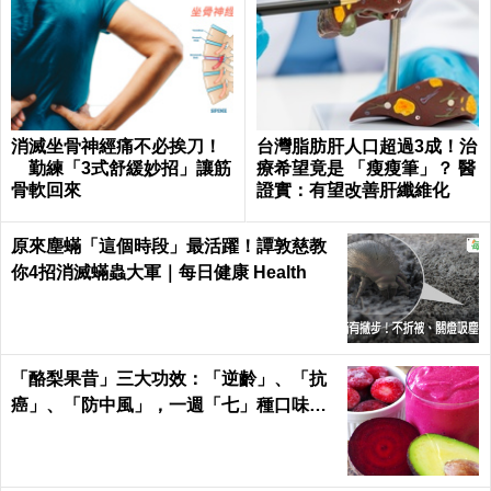
消滅坐骨神經痛不必挨刀！
台灣脂肪肝人口超過3成！治
勤練「3式舒緩妙招」讓筋
療希望竟是 「瘦瘦筆」？ 醫
骨軟回來
證實：有望改善肝纖維化
原來塵蟎「這個時段」最活躍！譚敦慈教
你4招消滅蟎蟲大軍｜每日健康 Health
「酪梨果昔」三大功效：「逆齡」、「抗
癌」、「防中風」，一週「七」種口味，
天天喝才有用！