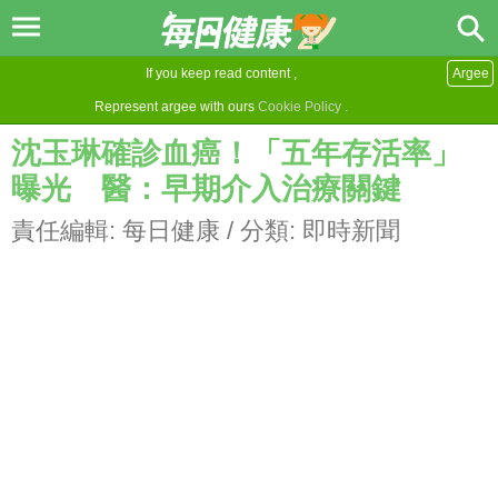
If you keep read content ,
Argee
Represent argee with ours
Cookie Policy
.
沈玉琳確診血癌！「五年存活率」
曝光 醫：早期介入治療關鍵
責任編輯:
每日健康
/ 分類:
即時新聞