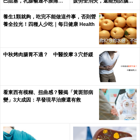
巴阻塞，乳腺暢通不脹痛｜
疲勞全消失，還能預防腦中
每日健康Health
風！｜每日健康Health
養生1顆就夠，吃完不能做這件事，否則營
養全拉光！四種人少吃｜每日健康 Health
中秋烤肉腸胃不適？ 中醫按摩３穴舒緩
看東西有模糊、扭曲感？醫揭「黃斑部病
變」3大成因：早發現早治療還有救