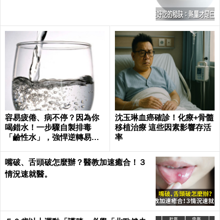
康 Health
容易疲倦、病不停？因為你
沈玉琳血癌確診！化療+骨髓
喝錯水！一步驟自製排毒
移植治療 這些因素影響存活
「鹼性水」，強悍逆轉易
率
病、肥胖、酸性體質！
嘴破、舌頭破怎麼辦？醫教加速癒合！３
情況速就醫。