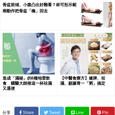
骨盆前傾、小腹凸出好難看？林可彤示範
兩動作把骨盆「橋」回去
造成「濕秘」的6種地雷飲
【中醫食療方】健脾、祛
食 國醫大師推這一杯祛濕
濕、顧腸胃一「粥」搞定
又通便
分享
Share
Tweet
Line
Pin