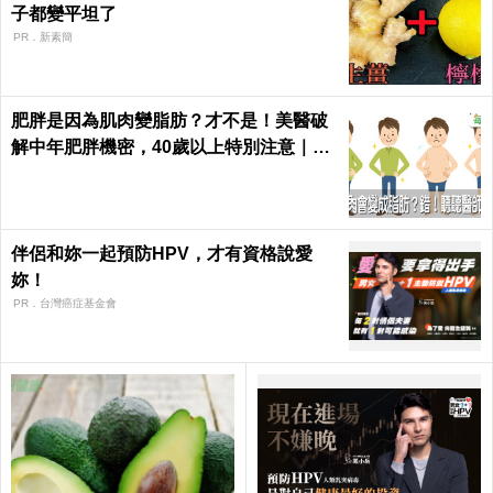
子都變平坦了
PR．新素簡
肥胖是因為肌肉變脂肪？才不是！美醫破
解中年肥胖機密，40歲以上特別注意｜每
日健康 Health
伴侶和妳一起預防HPV，才有資格說愛
妳！
PR．台灣癌症基金會