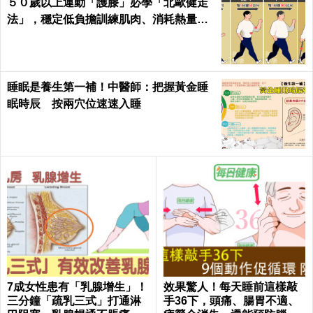
５０歲以上運動「護膝」必學「北歐健走
法」，穩定低負擔訓練肌肉、消耗熱量｜
每日健康Health
睡眠是養生第一補！中醫師：把握黃金睡
眠時辰 按兩穴位速速入睡
7成女性患有「乳腺增生」！
效果驚人！每天睡前這樣敲
三分鐘「疏乳三式」打通淋
手36下，頭痛、腸胃不適、