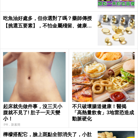
吃魚油好處多，但你選對了嗎？藥師傳授
【挑選五要素】，不怕金屬殘留、健康無
疑慮！｜每日健康Health
起床就先做件事，沒三天小
不只破壞腸道健康！醫揭
腹就不見了! 肚子一天天變
「高熱量飲食」3地雷恐造成
小！
動脈硬化
PR．新素簡
檸檬搭配它，臉上斑點全部消失了，小肚