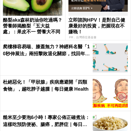
酪梨aka森林奶油你吃過嗎？
立即諮詢HPV！是對自己健
營養師揭酪梨「五大益
康最好的投資，把握現在不
處」：果皮不一 營養大不同
嫌晚！
PR．台灣癌症基金會
爬樓梯容易喘、膝蓋無力？神經科名醫「1
0秒伸展法」兩招擊敗退化關節，找回年輕
腳骨不求人｜每日健康 Health
杜絕惡化！「甲狀腺」疾病應避開「四類
食物」，越吃脖子越腫｜每日健康 Health
糙米至少要泡6小時！專家公佈正確煮法：
這樣吃預防便祕、腸癌，肥胖症｜每日健