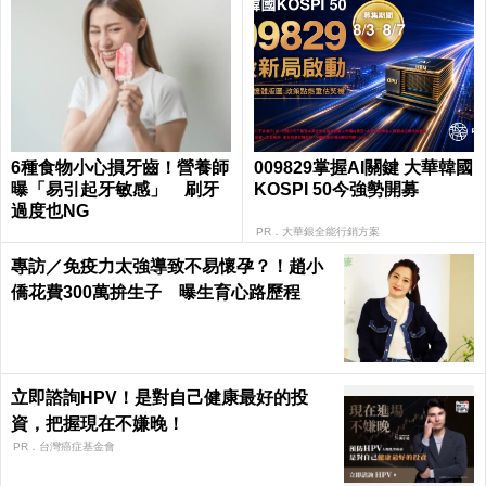
6種食物小心損牙齒！營養師
009829掌握AI關鍵 大華韓國
曝「易引起牙敏感」 刷牙
KOSPI 50今強勢開募
過度也NG
PR．大華銀全能行銷方案
專訪／免疫力太強導致不易懷孕？！趙小
僑花費300萬拚生子 曝生育心路歷程
立即諮詢HPV！是對自己健康最好的投
資，把握現在不嫌晚！
PR．台灣癌症基金會