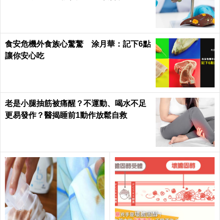
食安危機外食族心驚驚 涂月華：記下6點
讓你安心吃
老是小腿抽筋被痛醒？不運動、喝水不足
更易發作？醫揭睡前1動作放鬆自救