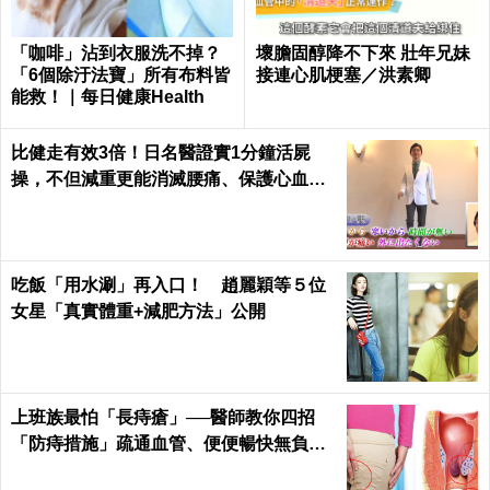
「咖啡」沾到衣服洗不掉？
壞膽固醇降不下來 壯年兄妹
「6個除汙法寶」所有布料皆
接連心肌梗塞／洪素卿
能救！｜每日健康Health
比健走有效3倍！日名醫證實1分鐘活屍
操，不但減重更能消滅腰痛、保護心血管
｜每日健康 Health
吃飯「用水涮」再入口！ 趙麗穎等５位
女星「真實體重+減肥方法」公開
上班族最怕「長痔瘡」──醫師教你四招
「防痔措施」疏通血管、便便暢快無負擔
｜每日健康 Health