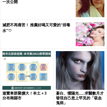
一次公開
減肥不再痛苦！ 推薦好喝又可愛的“排毒
水”♡
遊覽車群聚擴大！本土＋3
蒼白、懼陽光......求醫數月才
分布兩縣市
發現自己患上罕見的「吸血
鬼病」