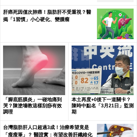
肝癌死因僅次肺癌！脂肪肝不受重視？醫
揭「1習慣」小心硬化、變腫瘤
「腳底筋膜炎」一碰地痛到
本土再度+0後下一道關卡？
哭？陳塗墻教這樣刮痧有效
陳時中點名「3月21日」監測
調理
期
台灣脂肪肝人口超過3成！治療希望竟是
「瘦瘦筆」？ 醫證實：有望改善肝纖維化