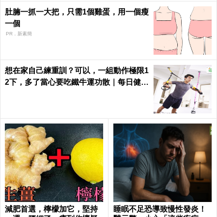
肚腩一抓一大把，只需1個雞蛋，用一個瘦
一個
PR．新素簡
想在家自己練重訓？可以，一組動作極限1
2下，多了當心要吃鐵牛運功散｜每日健康
Health
減肥首選，檸檬加它，堅持
睡眠不足恐導致慢性發炎！