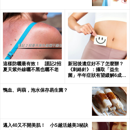
這樣防曬最有效！ 謹記2招
新冠後遺症好不了怎麼辦？
夏天紫外線曬不黑也曬不老
《刺絡針》：攝取「益生
菌」半年症狀有望緩解6成以
上
鴨血、蒟蒻，泡水保存易生菌？
邁入40又不開美肌！ 小S越活越美3秘訣