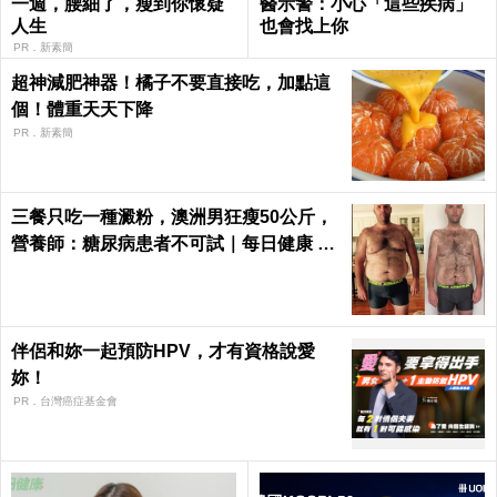
一週，腰細了，瘦到你懷疑
醫示警：小心「這些疾病」
人生
也會找上你
PR．新素簡
超神減肥神器！橘子不要直接吃，加點這
個！體重天天下降
PR．新素簡
三餐只吃一種澱粉，澳洲男狂瘦50公斤，
營養師：糖尿病患者不可試｜每日健康 He
alth
伴侶和妳一起預防HPV，才有資格說愛
妳！
PR．台灣癌症基金會