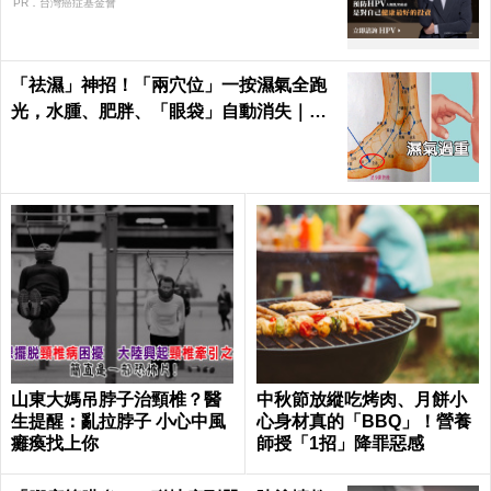
PR．台灣癌症基金會
「祛濕」神招！「兩穴位」一按濕氣全跑
光，水腫、肥胖、「眼袋」自動消失｜每
日健康Health
山東大媽吊脖子治頸椎？醫
中秋節放縱吃烤肉、月餅小
生提醒：亂拉脖子 小心中風
心身材真的「BBQ」！營養
癱瘓找上你
師授「1招」降罪惡感