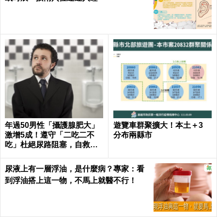
年過50男性「攝護腺肥大」
遊覽車群聚擴大！本土＋3
激增5成！遵守「二吃二不
分布兩縣市
吃」杜絕尿路阻塞，自救下
半身｜每日健康Health
尿液上有一層浮油，是什麼病？專家：看
到浮油搭上這一物，不馬上就醫不行！