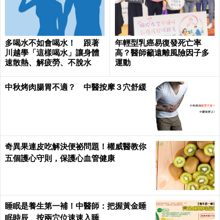
多喝水不如會喝水！ 跟著
年輕型乳癌易復發死亡率
川越學「這樣喝水」讓身體
高？醫師籲遠離風險因子多
速散熱、解疲勞、不脫水
運動
中秋烤肉腸胃不適？ 中醫按摩３穴舒緩
奇異果連皮吃解決便祕問題！權威醫教你
五個護心守則，保護心血管健康
睡眠是養生第一補！中醫師：把握黃金睡
眠時辰 按兩穴位速速入睡