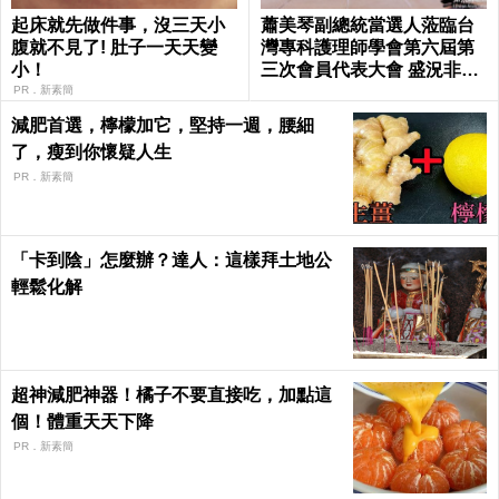
起床就先做件事，沒三天小
蕭美琴副總統當選人蒞臨台
腹就不見了! 肚子一天天變
灣專科護理師學會第六屆第
小！
三次會員代表大會 盛況非凡
展望未來
PR．新素簡
減肥首選，檸檬加它，堅持一週，腰細
了，瘦到你懷疑人生
PR．新素簡
「卡到陰」怎麼辦？達人：這樣拜土地公
輕鬆化解
超神減肥神器！橘子不要直接吃，加點這
個！體重天天下降
PR．新素簡