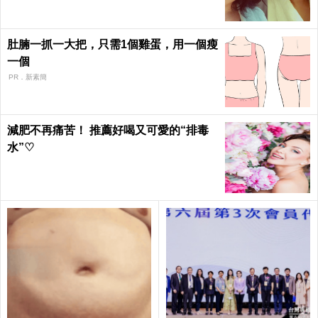
肚腩一抓一大把，只需1個雞蛋，用一個瘦
一個
PR．新素簡
減肥不再痛苦！ 推薦好喝又可愛的“排毒
水”♡