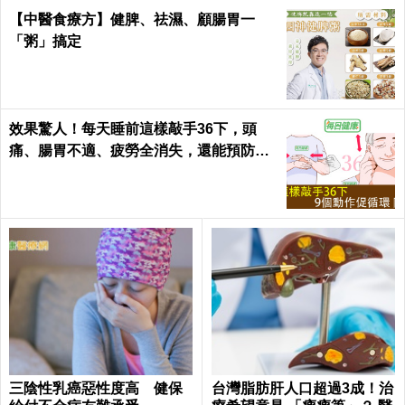
【中醫食療方】健脾、祛濕、顧腸胃一
「粥」搞定
效果驚人！每天睡前這樣敲手36下，頭
痛、腸胃不適、疲勞全消失，還能預防腦
中風！｜每日健康Health
三陰性乳癌惡性度高 健保
台灣脂肪肝人口超過3成！治