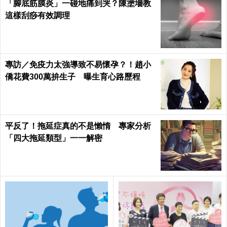
「腳底筋膜炎」一碰地痛到哭？陳塗墻教
這樣刮痧有效調理
專訪／免疫力太強導致不易懷孕？！趙小
僑花費300萬拚生子 曝生育心路歷程
平反了！拖延症真的不是懶惰 專家分析
「四大拖延類型」一一解密