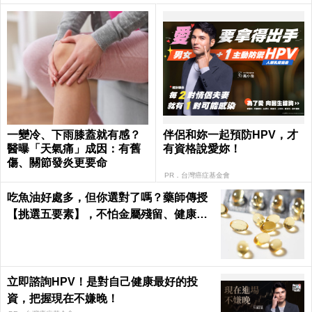
一變冷、下雨膝蓋就有感？
伴侶和妳一起預防HPV，才
醫曝「天氣痛」成因：有舊
有資格說愛妳！
傷、關節發炎更要命
PR．台灣癌症基金會
吃魚油好處多，但你選對了嗎？藥師傳授
【挑選五要素】，不怕金屬殘留、健康無
疑慮！｜每日健康Health
立即諮詢HPV！是對自己健康最好的投
資，把握現在不嫌晚！