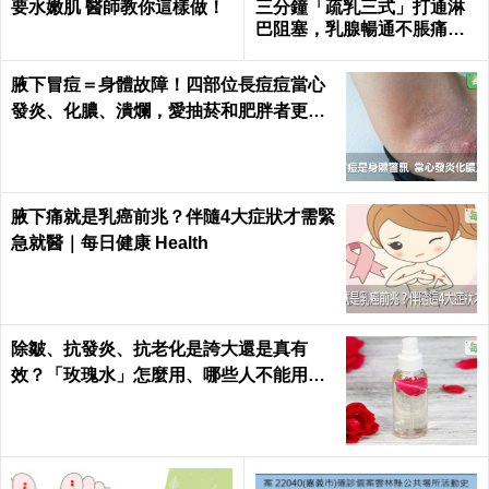
要水嫩肌 醫師教你這樣做！
三分鐘「疏乳三式」打通淋
巴阻塞，乳腺暢通不脹痛｜
每日健康Health
腋下冒痘＝身體故障！四部位長痘痘當心
發炎、化膿、潰爛，愛抽菸和肥胖者更要
小心｜每日健康 Health
腋下痛就是乳癌前兆？伴隨4大症狀才需緊
急就醫｜每日健康 Health
除皺、抗發炎、抗老化是誇大還是真有
效？「玫瑰水」怎麼用、哪些人不能用｜
每日健康 Health