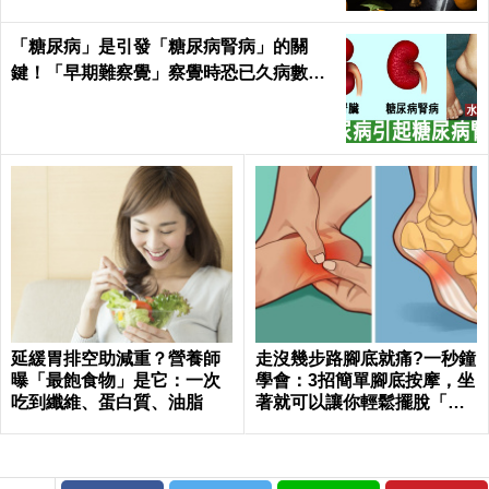
「糖尿病」是引發「糖尿病腎病」的關
鍵！「早期難察覺」察覺時恐已久病數
年！｜每日健康Health
延緩胃排空助減重？營養師
走沒幾步路腳底就痛?一秒鐘
曝「最飽食物」是它：一次
學會：3招簡單腳底按摩，坐
吃到纖維、蛋白質、油脂
著就可以讓你輕鬆擺脫「足
底筋膜炎」