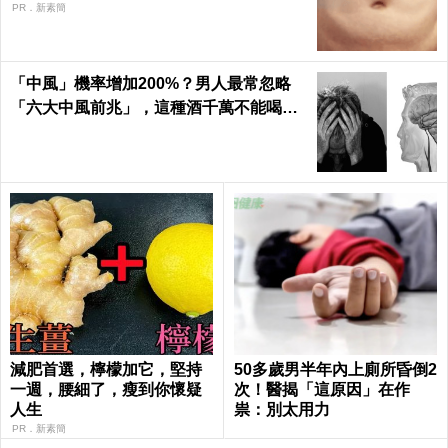
PR．新素簡
「中風」機率增加200%？男人最常忽略
「六大中風前兆」，這種酒千萬不能喝｜
每日健康 Health
減肥首選，檸檬加它，堅持
50多歲男半年內上廁所昏倒2
一週，腰細了，瘦到你懷疑
次！醫揭「這原因」在作
人生
祟：別太用力
PR．新素簡