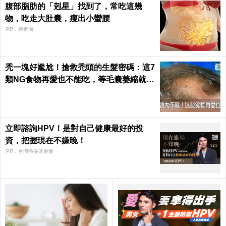
腹部脂肪的「剋星」找到了，常吃這幾
物，吃走大肚囊，瘦出小蠻腰
PR．新素簡
禿一塊好尷尬！搶救禿頭的生髮密碼：這7
類NG食物再愛也不能吃，等毛囊萎縮就來
不及了｜每日健康 Health
立即諮詢HPV！是對自己健康最好的投
資，把握現在不嫌晚！
PR．台灣癌症基金會