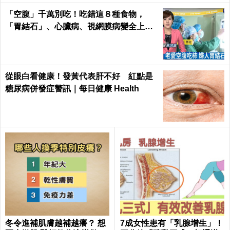
「空腹」千萬別吃！吃錯這８種食物，
「胃結石」、心臟病、視網膜病變全上身
｜每日健康Health
從眼白看健康！發黃代表肝不好 紅點是
糖尿病併發症警訊｜每日健康 Health
冬令進補肌膚越補越癢？ 想
7成女性患有「乳腺增生」！