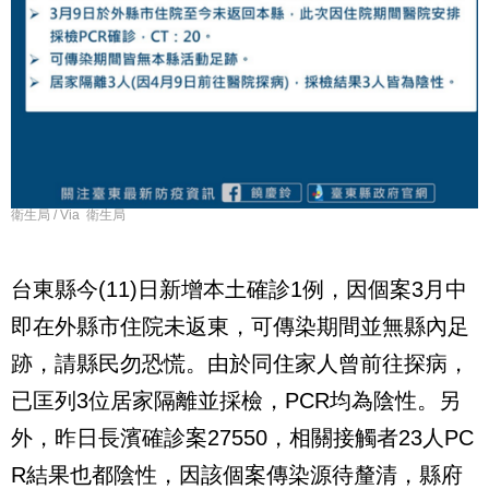
衛生局 / Via 衛生局
台東縣今(11)日新增本土確診1例，因個案3月中
即在外縣市住院未返東，可傳染期間並無縣內足
跡，請縣民勿恐慌。由於同住家人曾前往探病，
已匡列3位居家隔離並採檢，PCR均為陰性。另
外，昨日長濱確診案27550，相關接觸者23人PC
R結果也都陰性，因該個案傳染源待釐清，縣府