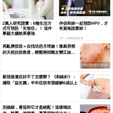
2萬人研究證實：6種生活方
伴侶和妳一起預防HPV，才
式可預防「失智症」！ 這件
有資格說愛妳！
事顧大腦效果最強
PR．台灣癌症基金會
再亂擠痘痘＝自找坑疤月球臉！靠廚房裡
的天然抗痘救星，輕鬆兩招醜女變正妹｜
每日健康 Health
新冠後遺症好不了怎麼辦？ 《刺絡針》：
攝取「益生菌」半年症狀有望緩解6成以上
別搞錯，番茄和它才是絕配！這樣喝抗