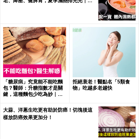
老、降壓、健脾胃，夏季濕熱排光光｜每
日健康 Health
「糖尿病」究竟能不能吃麵
拒絕衰老！醫點名「5類食
包？醫師：升糖指數才是關
物」吃越多老越快
鍵，這種麵包少吃為妙｜每
日健康
大蒜、洋蔥生吃更有助於防癌！切塊後這
樣放防癌效果更加分！