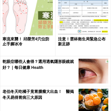
寒流來襲！ 邱榮芳4穴位防
注意！雲林衛生局緊急公布
止手腳冰冷
新足跡
乾眼症哪些人會得？選用透氣隱形眼鏡就
好？｜每日健康 Health
老伯冬天吃橘子竟胃腫瘤大出血！ 醫揭
冬天易得胃病三大原因