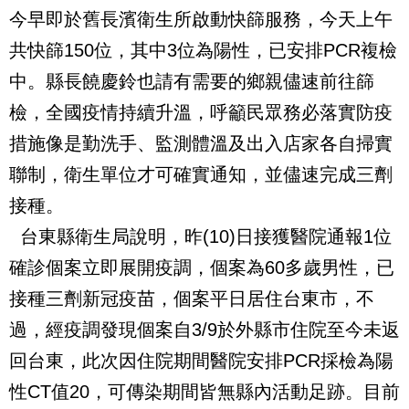
今早即於舊長濱衛生所啟動快篩服務，今天上午
共快篩150位，其中3位為陽性，已安排PCR複檢
中。縣長饒慶鈴也請有需要的鄉親儘速前往篩
檢，全國疫情持續升溫，呼籲民眾務必落實防疫
措施像是勤洗手、監測體溫及出入店家各自掃實
聯制，衛生單位才可確實通知，並儘速完成三劑
接種。
台東縣衛生局說明，昨(10)日接獲醫院通報1位
確診個案立即展開疫調，個案為60多歲男性，已
接種三劑新冠疫苗，個案平日居住台東市，不
過，經疫調發現個案自3/9於外縣市住院至今未返
回台東，此次因住院期間醫院安排PCR採檢為陽
性CT值20，可傳染期間皆無縣內活動足跡。目前