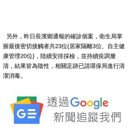
另外，昨日長濱鄉通報的確診個案，衛生局掌
握最後密切接觸者共23位(居家隔離3位、自主健
康管理20位)，陸續安排採檢，並持續疫調釐
清，結果皆為陰性，相關足跡已請環保局進行清
潔消毒。