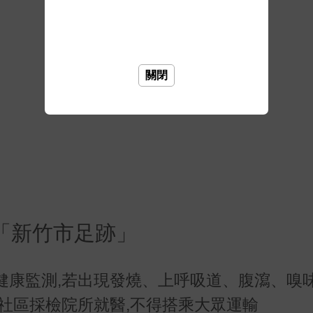
關閉
「新竹市足跡」
健康監測,若出現發燒、上呼吸道、腹瀉、嗅
社區採檢院所就醫,不得搭乘大眾運輸