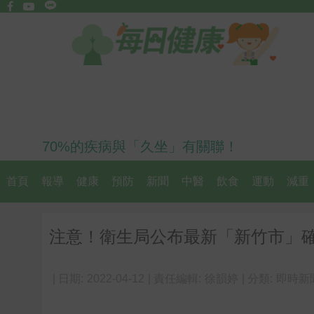
70%的疾病與「久坐」有關聯！
首頁
報導
健康
預防
新聞
中醫
飲食
運動
減重
注意！衛生局公布最新「新竹市」
| 日期:
2022-04-12
| 責任編輯:
徐韻婷
| 分類:
即時新