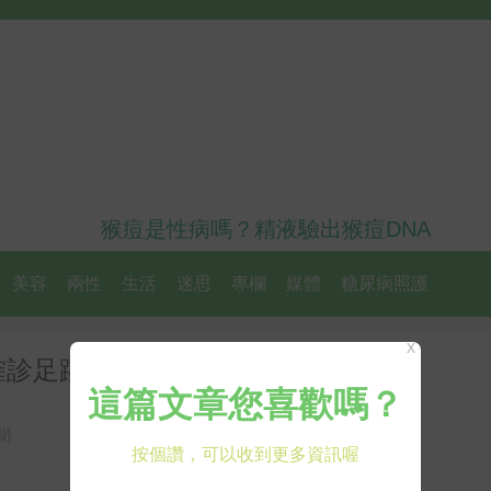
猴痘是性病嗎？精液驗出猴痘DNA
美容
兩性
生活
迷思
專欄
媒體
糖尿病照護
X
確診足跡
聞