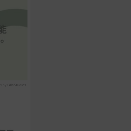
d by 
GliaStudios
M