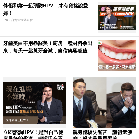
伴侶和妳一起預防HPV，才有資格說愛
妳！
PR．台灣癌症基金會
牙齒美白不用靠醫美！廚房一種材料拿出
來，每天一匙黃牙全滅，自信笑容超值｜
每日健康 Health
立即諮詢HPV！是對自己健
親身體驗失智苦 謝祖武淚
康最好的投資，把握現在不
崩：錢才是最重要的