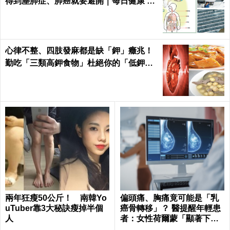
得到塵肺症、肺癌就要避開｜每日健康 He
alth
心律不整、四肢發麻都是缺「鉀」癥兆！
勤吃「三類高鉀食物」杜絕你的「低鉀」
危機｜每日健康Health
兩年狂瘦50公斤！ 南韓Yo
偏頭痛、胸痛竟可能是「乳
uTuber靠3大秘訣瘦掉半個
癌骨轉移」？ 醫提醒年輕患
人
者：女性荷爾蒙「顯著下
降」最危險