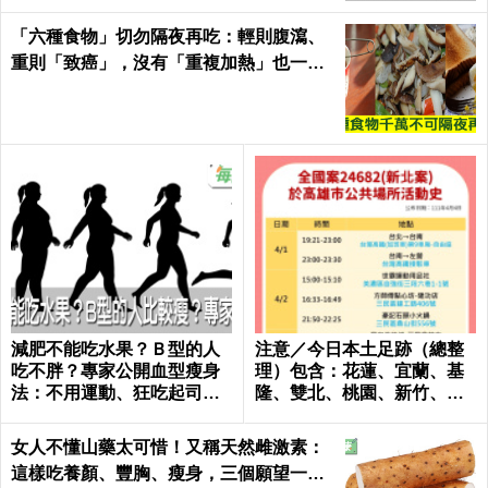
「六種食物」切勿隔夜再吃：輕則腹瀉、
重則「致癌」，沒有「重複加熱」也一
樣！｜每日健康Health
減肥不能吃水果？Ｂ型的人
注意／今日本土足跡（總整
吃不胖？專家公開血型瘦身
理）包含：花蓮、宜蘭、基
法：不用運動、狂吃起司也
隆、雙北、桃園、新竹、台
好好瘦｜每日健康 Health
南、高雄
女人不懂山藥太可惜！又稱天然雌激素：
這樣吃養顏、豐胸、瘦身，三個願望一次