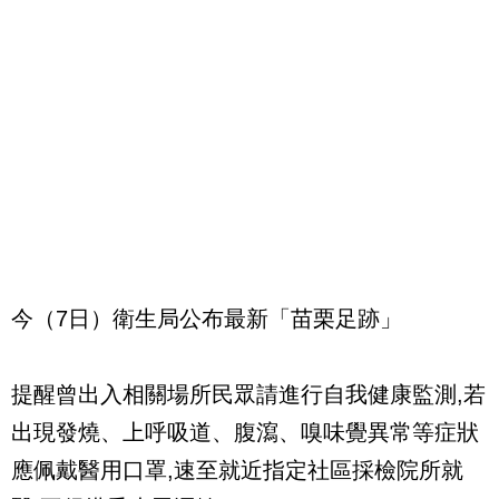
今（7日）衛生局公布最新「苗栗足跡」
提醒曾出入相關場所民眾請進行自我健康監測,若
出現發燒、上呼吸道、腹瀉、嗅味覺異常等症狀
應佩戴醫用口罩,速至就近指定社區採檢院所就