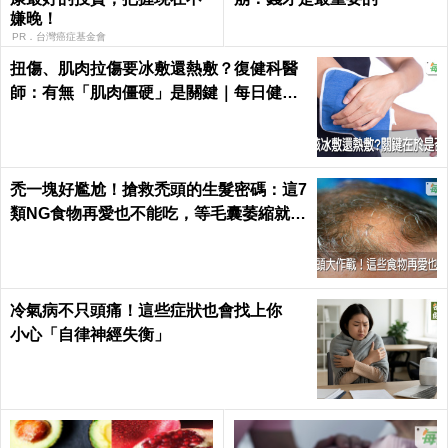
嫌晚！
PR．台灣癌症基金會
扭傷、肌肉拉傷要冰敷還熱敷？復健科醫
師：有無「肌肉僵硬」是關鍵｜每日健康
Health
禿一塊好尷尬！搶救禿頭的生髮密碼：這7
類NG食物再愛也不能吃，等毛囊萎縮就來
不及了｜每日健康 Health
冷氣病不只頭痛！這些症狀也會找上你
小心「自律神經失衡」