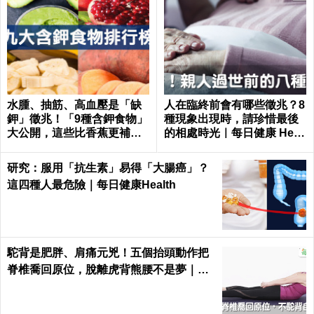
水腫、抽筋、高血壓是「缺
人在臨終前會有哪些徵兆？8
鉀」徵兆！「9種含鉀食物」
種現象出現時，請珍惜最後
大公開，這些比香蕉更補鉀
的相處時光｜每日健康 Healt
｜每日健康 Health
h
研究：服用「抗生素」易得「大腸癌」？
這四種人最危險｜每日健康Health
駝背是肥胖、肩痛元兇！五個抬頭動作把
脊椎喬回原位，脫離虎背熊腰不是夢｜每
日健康 Health