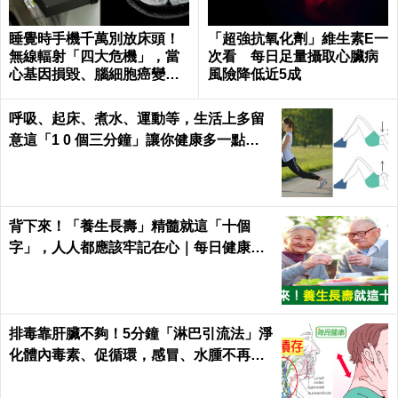
睡覺時手機千萬別放床頭！
「超強抗氧化劑」維生素E一
無線輻射「四大危機」，當
次看 每日足量攝取心臟病
心基因損毀、腦細胞癌變！
風險降低近5成
｜每日健康Health
呼吸、起床、煮水、運動等，生活上多留
意這「1 0 個三分鐘」讓你健康多一點，
壽命多十年 ～
背下來！「養生長壽」精髓就這「十個
字」，人人都應該牢記在心｜每日健康He
alth
排毒靠肝臟不夠！5分鐘「淋巴引流法」淨
化體內毒素、促循環，感冒、水腫不再來
｜每日健康Health