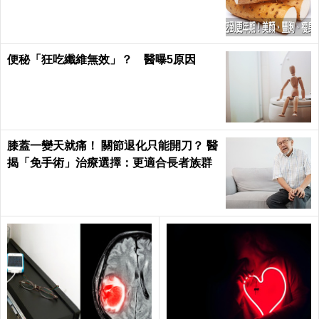
滿足｜每日健康 Health
便秘「狂吃纖維無效」？ 醫曝5原因
膝蓋一變天就痛！ 關節退化只能開刀？ 醫
揭「免手術」治療選擇：更適合長者族群