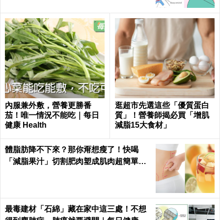
內服兼外敷，營養更勝番
逛超市先選這些「優質蛋白
茄！唯一情況不能吃｜每日
質」！營養師揭必買「增肌
健康 Health
減脂15大食材」
體脂肪降不下來？那你甭想瘦了！快喝
「減脂果汁」切割肥肉塑成肌肉超簡單｜
每日健康 Health
最毒建材「石綿」藏在家中這三處！不想