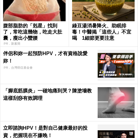
腹部脂肪的「剋星」找到
綠豆湯消暑降火、助眠排
了，常吃這幾物，吃走大肚
毒！中醫揭「這些人」不宜
囊，瘦出小蠻腰
喝 1細節更要注意
PR．新素簡
伴侶和妳一起預防HPV，才有資格說愛
妳！
PR．台灣癌症基金會
「腳底筋膜炎」一碰地痛到哭？陳塗墻教
這樣刮痧有效調理
立即諮詢HPV！是對自己健康最好的投
資，把握現在不嫌晚！