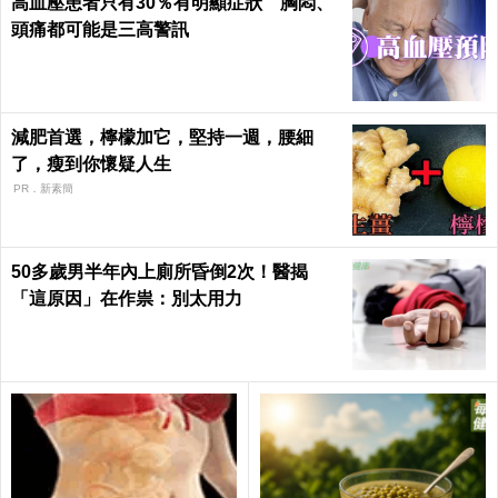
高血壓患者只有30％有明顯症狀 胸悶、
頭痛都可能是三高警訊
減肥首選，檸檬加它，堅持一週，腰細
了，瘦到你懷疑人生
PR．新素簡
50多歲男半年內上廁所昏倒2次！醫揭
「這原因」在作祟：別太用力