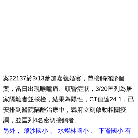
案22137於3/13參加嘉義婚宴，曾接觸確診個
案，當日出現喉嚨痛、頭昏症狀，3/20匡列為居
家隔離者並採檢，結果為陽性，CT值達24.1，已
安排到醫院隔離治療中，縣府立刻啟動相關疫
調，並匡列4名密切接觸者。
另外， 飛沙國小 、 水燦林國小 、 下崙國小 有