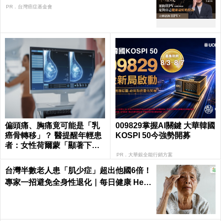
PR．台灣癌症基金會
偏頭痛、胸痛竟可能是「乳
009829掌握AI關鍵 大華韓國
癌骨轉移」？ 醫提醒年輕患
KOSPI 50今強勢開募
者：女性荷爾蒙「顯著下
降」最危險
PR．大華銀全能行銷方案
台灣半數老人患「肌少症」超出他國6倍！
專家一招避免全身性退化｜每日健康 Heal
th