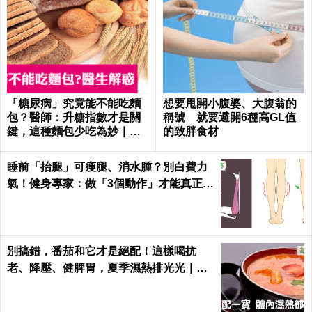
「糖尿病」究竟能不能吃麵
想要甩開小腹婆、大腹翁的
包？醫師：升糖指數才是關
稱號 就要避開6種高GL值
鍵，這種麵包少吃為妙｜每
的致胖食材
日健康
睡前「抬腿」可瘦腿、消水腫？別白費力
氣！健身專家：做「3個動作」才能真正躺
著瘦｜每日健康
別搞錯，番茄和它才是絕配！這樣喝抗
老、降壓、健脾胃，夏季濕熱排光光｜每
日健康 Health