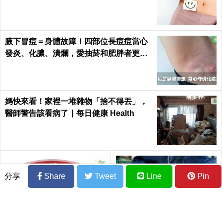
腋下冒痘＝身體故障！四部位長痘痘當心
發炎、化膿、潰爛，愛抽菸和肥胖者更要
小心｜每日健康 Health
媽快來看！家裡一堆雜物「捨不得丟」，
醫師警告該看病了｜每日健康 Health
分享
Share
Tweet
Line
Pin