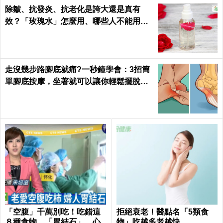
除皺、抗發炎、抗老化是誇大還是真有
效？「玫瑰水」怎麼用、哪些人不能用｜
每日健康 Health
走沒幾步路腳底就痛?一秒鐘學會：3招簡
單腳底按摩，坐著就可以讓你輕鬆擺脫
「足底筋膜炎」
「空腹」千萬別吃！吃錯這
拒絕衰老！醫點名「5類食
８種食物，「胃結石」、心
物」吃越多老越快