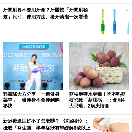
牙間刷要不要用牙膏？牙醫授「牙間刷秘
笈」尺寸、使用方法、後牙清潔一次看懂
郭書瑤大方分享「一週健身
荔枝泡鹽水更毒！吃不熟荔
菜單」 曝瘦身不會瘦到胸
枝恐致「荔枝病 」：食用4
祕訣
大忌曝、2病患慎食
新冠後遺症好不了怎麼辦？ 《刺絡針》：
攝取「益生菌」半年症狀有望緩解6成以上