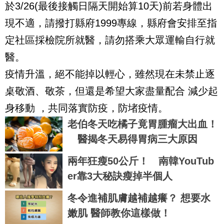
於3/26(最後接觸日隔天開始算10天)前若身體出
現不適，請撥打縣府1999專線，縣府會安排至指
定社區採檢院所就醫，請勿搭乘大眾運輸自行就
醫。
疫情升溫，絕不能掉以輕心，雖然現在未禁止逐
桌敬酒、敬茶，但還是希望大家盡量配合 減少起
身移動 ，共同落實防疫，防堵疫情。
老伯冬天吃橘子竟胃腫瘤大出血！
醫揭冬天易得胃病三大原因
兩年狂瘦50公斤！ 南韓YouTub
er靠3大秘訣瘦掉半個人
冬令進補肌膚越補越癢？ 想要水
嫩肌 醫師教你這樣做！