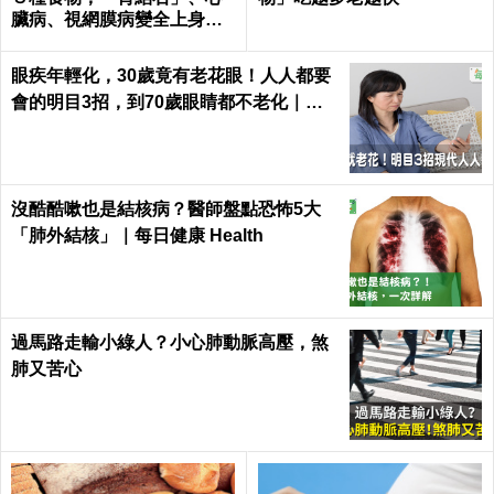
臟病、視網膜病變全上身｜
每日健康Health
眼疾年輕化，30歲竟有老花眼！人人都要
會的明目3招，到70歲眼睛都不老化｜每
日健康 Health
沒酷酷嗽也是結核病？醫師盤點恐怖5大
「肺外結核」｜每日健康 Health
過馬路走輸小綠人？小心肺動脈高壓，煞
肺又苦心