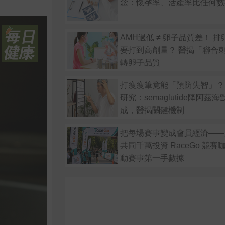
念：懷孕率、活產率比任何數
AMH過低 ≠ 卵子品質差！ 
要打到高劑量？ 醫揭「聯合
轉卵子品質
打瘦瘦筆竟能「預防失智」？
研究：semaglutide降阿茲
成，醫揭關鍵機制
把每場賽事變成會員經濟——
共同千萬投資 RaceGo 競
動賽事第一手數據