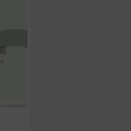
d by 
GliaStudios
M