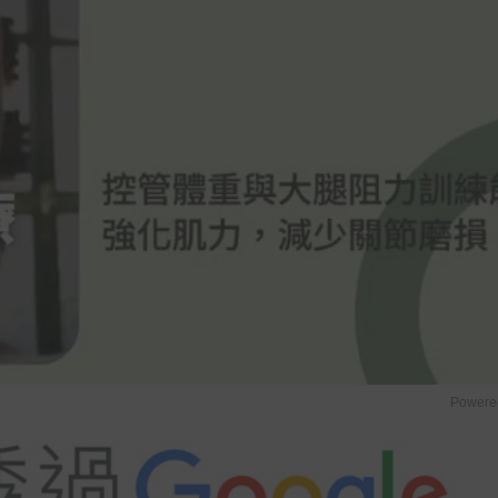
Powere
u