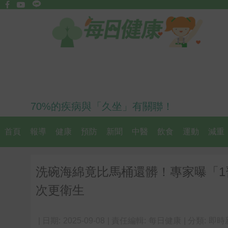
70%的疾病與「久坐」有關聯！
首頁
報導
健康
預防
新聞
中醫
飲食
運動
減重
洗碗海綿竟比馬桶還髒！專家曝「1
次更衛生
| 日期:
2025-09-08
| 責任編輯:
每日健康
| 分類:
即時