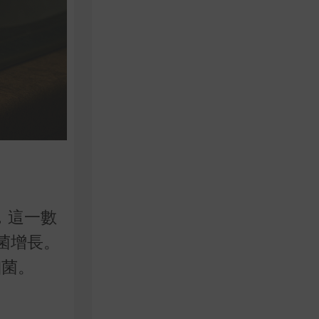
，這一數
菌增長。
細菌。