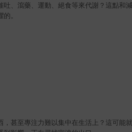
催吐、瀉藥、運動、絕食等來代謝？這點和
懼的。
西，甚至專注力難以集中在生活上？這可能