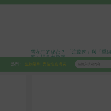
雪花牛的秘密？ 「注脂肉」與「重
肉」揭食安疑慮
熱門：
生物製劑
異位性皮膚炎