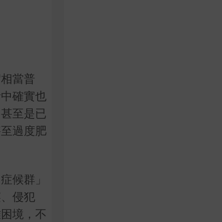
實相當普
活中確實也
，甚至是已
甚至過度肥
力症候群」
笑、侵犯
離困境，不