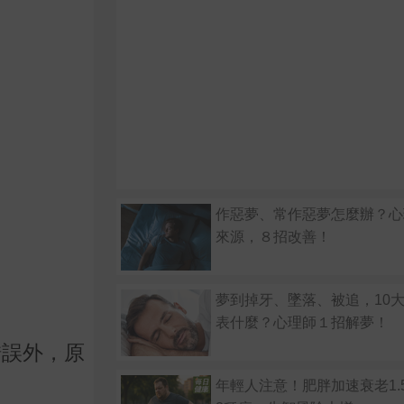
作惡夢、常作惡夢怎麼辦？心
來源，８招改善！
夢到掉牙、墜落、被追，10
表什麼？心理師１招解夢！
錯誤外，原
。
年輕人注意！肥胖加速衰老1.