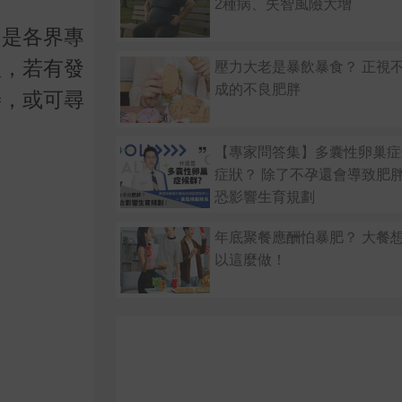
2種病、失智風險大增
，是各界專
醒，若有發
壓力大老是暴飲暴食？ 正視
成的不良肥胖
善，或可尋
【專家問答集】多囊性卵巢症
症狀？ 除了不孕還會導致肥胖
恐影響生育規劃
年底聚餐應酬怕暴肥？ 大餐
以這麼做！