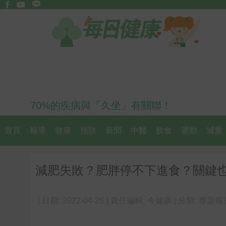
70%的疾病與「久坐」有關聯！
首頁
報導
健康
預防
新聞
中醫
飲食
運動
減重
減肥失敗？肥胖停不下進食？關鍵
| 日期:
2022-04-26
| 責任編輯:
今健康
| 分類:
專題報