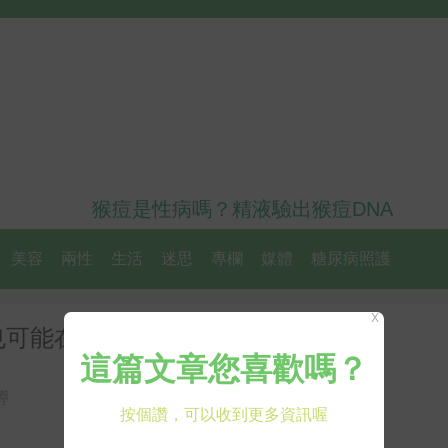
猴痘是性病嗎？精液驗出猴痘DNA
美容
兩性
生活
迷思
專欄
媒體
糖尿病照護
X
也可能在「心理疾病」。
導