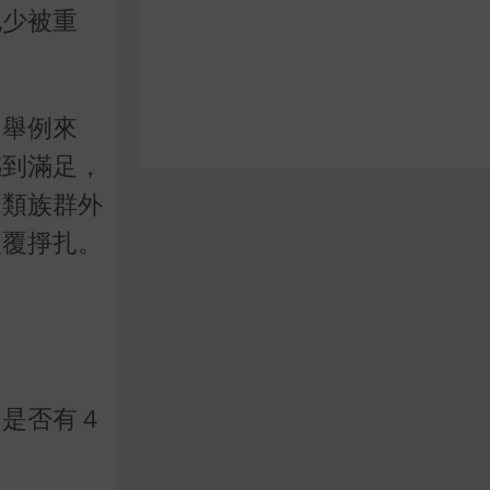
也少被重
。舉例來
感到滿足，
這類族群外
反覆掙扎。
己是否有４