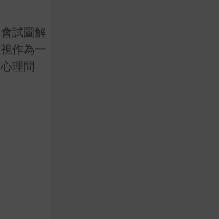
，會試圖解
被視作為一
察心理問