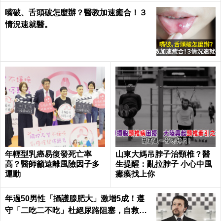
嘴破、舌頭破怎麼辦？醫教加速癒合！３
情況速就醫。
年輕型乳癌易復發死亡率
山東大媽吊脖子治頸椎？醫
高？醫師籲遠離風險因子多
生提醒：亂拉脖子 小心中風
運動
癱瘓找上你
年過50男性「攝護腺肥大」激增5成！遵
守「二吃二不吃」杜絕尿路阻塞，自救下