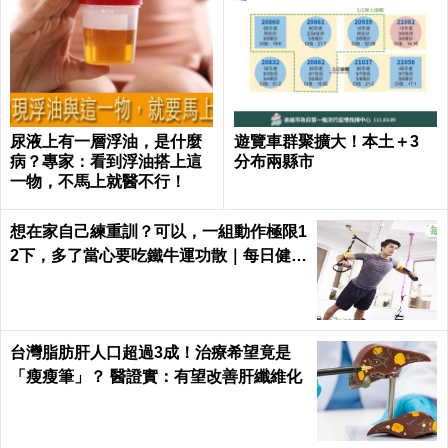
尿液上有一層浮油，是什麼
遊覽車群聚擴大！本土＋3
病？專家：看到浮油搭上這
分布兩縣市
一物，不馬上就醫不行！
想在家自己練重訓？可以，一組動作極限1
2下，多了當心要吃鐵牛運功散｜每日健康
Health
台灣脂肪肝人口超過3成！治療希望竟是
「瘦瘦筆」？ 醫證實：有望改善肝纖維化