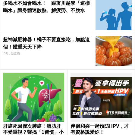
多喝水不如會喝水！ 跟著川越學「這樣
喝水」讓身體速散熱、解疲勞、不脫水
超神減肥神器！橘子不要直接吃，加點這
個！體重天天下降
PR．新素簡
肝癌死因僅次肺癌！脂肪肝
伴侶和妳一起預防HPV，才
不受重視？醫揭「1習慣」小
有資格說愛妳！