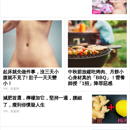
起床就先做件事，沒三天小
中秋節放縱吃烤肉、月餅小
腹就不見了! 肚子一天天變
心身材真的「BBQ」！營養
小！
師授「1招」降罪惡感
PR．新素簡
減肥首選，檸檬加它，堅持一週，腰細
了，瘦到你懷疑人生
PR．新素簡