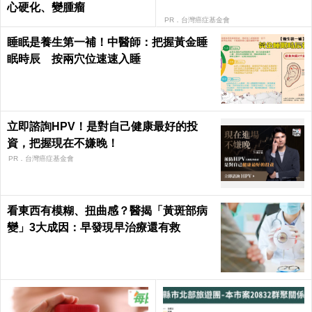
心硬化、變腫瘤
PR．台灣癌症基金會
睡眠是養生第一補！中醫師：把握黃金睡
眠時辰 按兩穴位速速入睡
立即諮詢HPV！是對自己健康最好的投
資，把握現在不嫌晚！
PR．台灣癌症基金會
看東西有模糊、扭曲感？醫揭「黃斑部病
變」3大成因：早發現早治療還有救