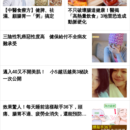
【中醫食療方】健脾、祛
不只破壞腸道健康！醫揭
濕、顧腸胃一「粥」搞定
「高熱量飲食」3地雷恐造成
動脈硬化
三陰性乳癌惡性度高 健保給付不全病友
難承受
邁入40又不開美肌！ 小S越活越美3秘訣
一次公開
效果驚人！每天睡前這樣敲手36下，頭
痛、腸胃不適、疲勞全消失，還能預防腦
中風！｜每日健康Health