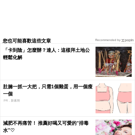
您也可能喜歡這些文章
Recommended by
「卡到陰」怎麼辦？達人：這樣拜土地公
輕鬆化解
肚腩一抓一大把，只需1個雞蛋，用一個瘦
一個
PR．新素簡
減肥不再痛苦！ 推薦好喝又可愛的“排毒
水”♡