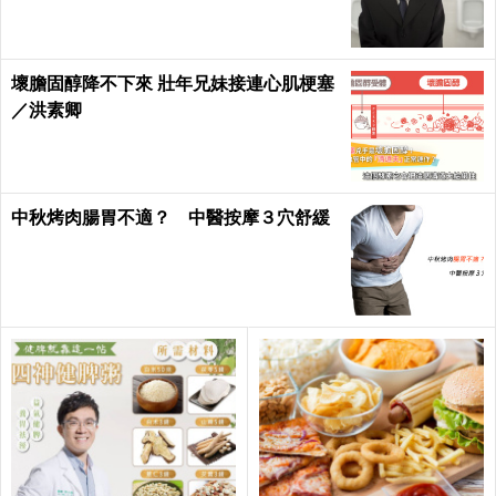
半身｜每日健康Health
壞膽固醇降不下來 壯年兄妹接連心肌梗塞
／洪素卿
中秋烤肉腸胃不適？ 中醫按摩３穴舒緩