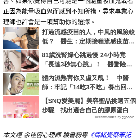
害。如果你覺得自己可能是一個能量吸血鬼或者
正因為能量吸血鬼而感到不知所措，尋求專業心
理師也許會是一項幫助你的選擇。
打過流感疫苗的人，中風的風險較
低？ 醫生：定期接種流感疫苗，
一石二鳥
81歲洗腎婦心跳過慢 24小時竟
「長達3秒無心跳」！ 醫驚險裝
新型節律器
體內濕熱害你又虛又醜！ 中醫
師：牢記「14吃3不吃」養出回春
好臉蛋
【SNQ愛美麗】美容聖品挑選五個
步驟 找出適合自己的膠原蛋白
Recommended by
本文經 余佳容心理師 臉書粉專
《情緒覺察筆記