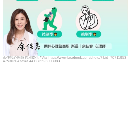
余佳容心理師 授權提供 / Via https://www.facebook.com/photo/?fbid=70711953
4753020&set=a.441276598003983