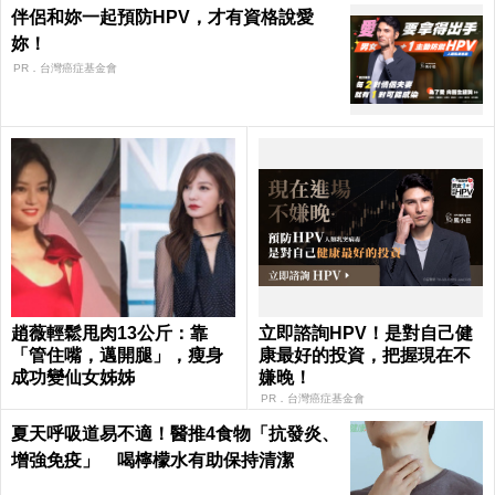
伴侶和妳一起預防HPV，才有資格說愛
妳！
PR．台灣癌症基金會
趙薇輕鬆甩肉13公斤：靠
立即諮詢HPV！是對自己健
「管住嘴，邁開腿」，瘦身
康最好的投資，把握現在不
成功變仙女姊姊
嫌晚！
PR．台灣癌症基金會
夏天呼吸道易不適！醫推4食物「抗發炎、
增強免疫」 喝檸檬水有助保持清潔