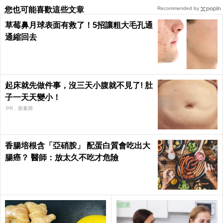
您也可能喜歡這些文章
Recommended by
草莓鼻月球表面有救了！5招讓粗大毛孔通
通縮回去
起床就先做件事，沒三天小腹就不見了! 肚
子一天天變小！
PR．新素簡
香腸培根含「亞硝胺」 配蛋白質會吃出大
腸癌？ 醫師：放太久不吃才危險