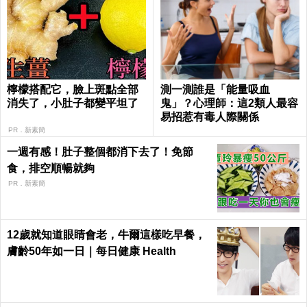
檸檬搭配它，臉上斑點全部
測一測誰是「能量吸血
消失了，小肚子都變平坦了
鬼」？心理師：這2類人最容
易招惹有毒人際關係
PR．新素簡
一週有感！肚子整個都消下去了！免節
食，排空順暢就夠
PR．新素簡
12歲就知道眼睛會老，牛爾這樣吃早餐，
膚齡50年如一日｜每日健康 Health