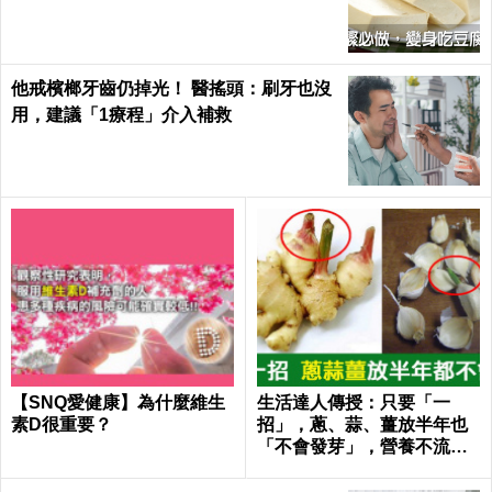
Health
他戒檳榔牙齒仍掉光！ 醫搖頭：刷牙也沒
用，建議「1療程」介入補救
【SNQ愛健康】為什麼維生
生活達人傳授：只要「一
素D很重要？
招」，蔥、蒜、薑放半年也
「不會發芽」，營養不流
失！｜每日健康Health