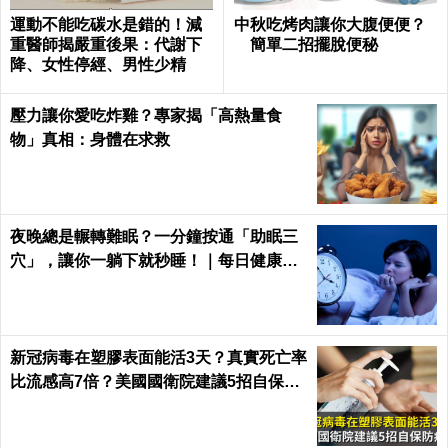
運動不能吃碳水是錯的！減
中秋吃烤肉讓你大腹便便？
重醫師揭嚴重後果：代謝下
簡單二招擺脫便秘
降、女性停經、男性少精
壓力讓你愛吃炸雞？專家揭「高熱量食
物」真相：身體在求救
夜晚總是輾轉難眠？一分鐘按通「助眠三
穴」，讓你一躺下就秒睡！｜每日健康He
alth
新冠病毒在塑膠表面能活3天？真實死亡率
比流感高7倍？美國國衛院建議5招自保防
病毒