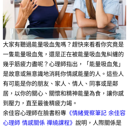
大家有聽過能量吸血鬼嗎？趕快來看看你究竟是
一隻能量吸血鬼，還是正在被能量吸血鬼糾纏的
幾乎筋疲力盡呢？心理師指出，「能量吸血鬼」
是故意或無意識地消耗你情感能量的人。這些人
有可能是你的朋友、家人、情人、同事或是鄰
居，以你的關心、關懷和精神能量為食，讓你感
到壓力，直至最後精疲力竭。
余佳容心理師在臉書粉專
《情緒覺察筆記 余佳容
心理師 情感關係 禪繞課程》
說明，人際關係是