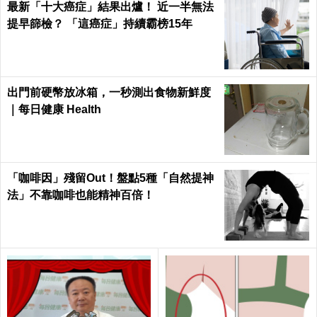
最新「十大癌症」結果出爐！ 近一半無法
提早篩檢？ 「這癌症」持續霸榜15年
出門前硬幣放冰箱，一秒測出食物新鮮度
｜每日健康 Health
「咖啡因」殘留Out！盤點5種「自然提神
法」不靠咖啡也能精神百倍！