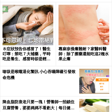
８症狀預告你感冒了！醫生
蕁麻疹搔癢難耐？家醫科醫
叮嚀：禁吃７大補藥，平時
師：除了擦藥還能吃這2種水
吃是養生、感冒時卻是輕生
果止癢
｜每日健康 Health
嗆咳是喉嚨退化警訊 小心吞嚥障礙引發致
命危機
降血脂防衰老只要一塊！營養師一招鎖住
豆腐營養，婆婆媽媽不看虧大｜每日健康