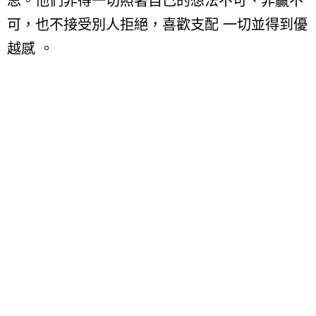
思。他們非得一切照著自己的想法不可、非贏不
可，也不接受別人拒絕，喜歡支配 一切並得到優
越感 。