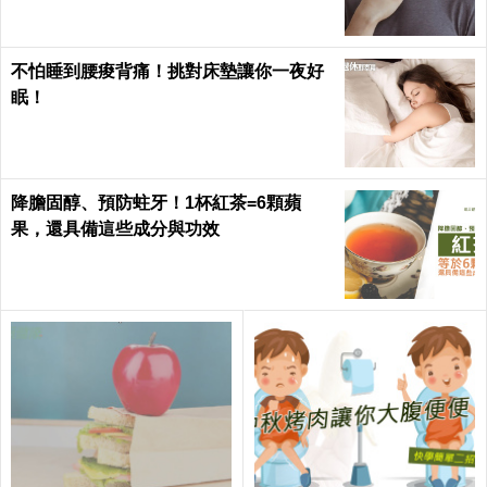
不怕睡到腰痠背痛！挑對床墊讓你一夜好
眠！
降膽固醇、預防蛀牙！1杯紅茶=6顆蘋
果，還具備這些成分與功效