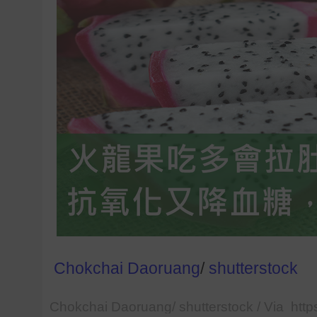
Chokchai Daoruang
/
shutterstock
Chokchai Daoruang/ shutterstock / Via http