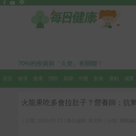
70%的疾病與「久坐」有關聯！
首頁
報導
健康
預防
新聞
中醫
飲食
運動
減重
火龍果吃多會拉肚子？營養師：抗
| 日期:
2019-03-13
| 責任編輯:
林宏軒
| 分類:
國際編