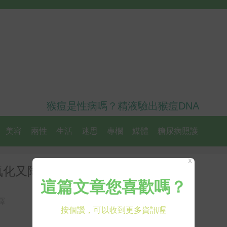
猴痘是性病嗎？精液驗出猴痘DNA
美容
兩性
生活
迷思
專欄
媒體
糖尿病照護
X
氧化又降血糖，不吃虧大了
譯