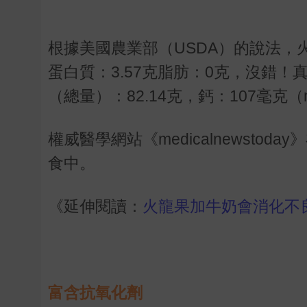
根據美國農業部（USDA）的說法，火
蛋白質：3.57克脂肪：0克，沒錯！真
（總量）：82.14克，鈣：107毫克
權威醫學網站《medicalnewst
食中。
《延伸閱讀：
火龍果加牛奶會消化不
富含抗氧化劑