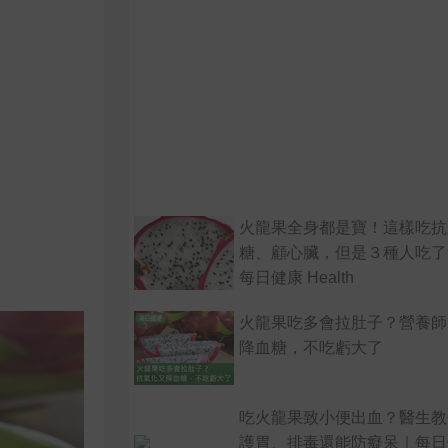
火龍果全身都是寶！這樣吃抗
糖、顧心臟，但是３種人吃了
每日健康 Health
火龍果吃多會拉肚子？營養師
降血糖，不吃虧大了
吃火龍果致小便出血？醫生教
護胃、排毒還能防癡呆｜每日健康