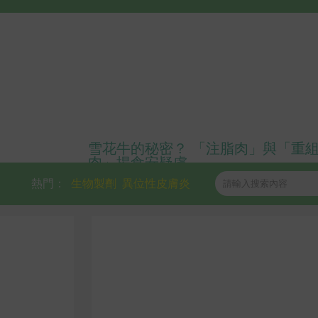
雪花牛的秘密？ 「注脂肉」與「重
肉」揭食安疑慮
熱門：
生物製劑
異位性皮膚炎