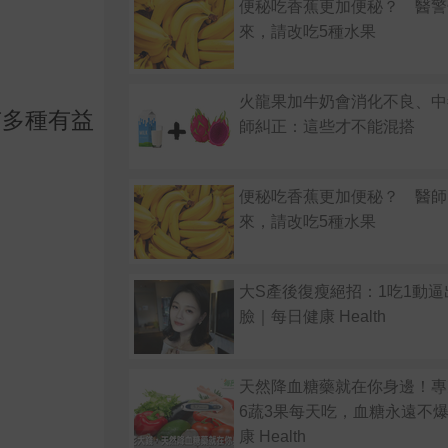
便秘吃香蕉更加便秘？ 醫警
來，請改吃5種水果
火龍果加牛奶會消化不良、中
有多種有益
師糾正：這些才不能混搭
便秘吃香蕉更加便秘？ 醫師
來，請改吃5種水果
大S產後復瘦絕招：1吃1動
臉｜每日健康 Health
天然降血糖藥就在你身邊！專
6蔬3果每天吃，血糖永遠不
康 Health