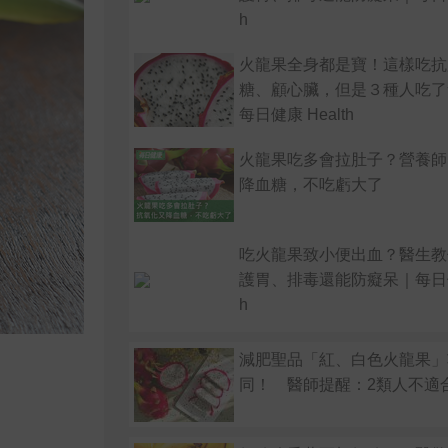
h
火龍果全身都是寶！這樣吃抗
糖、顧心臟，但是３種人吃了
每日健康 Health
火龍果吃多會拉肚子？營養師
降血糖，不吃虧大了
吃火龍果致小便出血？醫生教
護胃、排毒還能防癡呆｜每日健康
h
減肥聖品「紅、白色火龍果」
同！ 醫師提醒：2類人不適