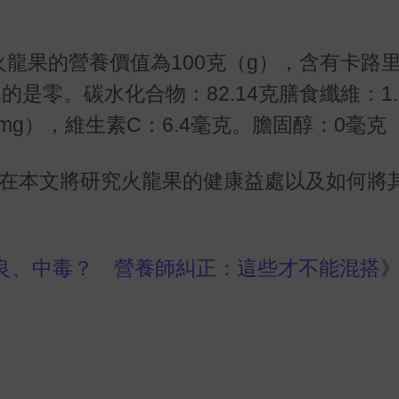
龍果的營養價值為100克（g），含有卡路里
的是零。碳水化合物：82.14克膳食纖維：1
（mg），維生素C：6.4毫克。膽固醇：0毫克
oday》在本文將研究火龍果的健康益處以及如何
良、中毒？ 營養師糾正：這些才不能混搭