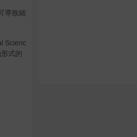
可導致細
 Scienc
他形式的