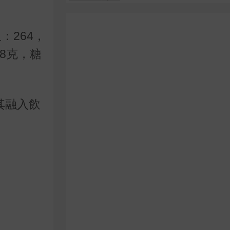
：264，
.8克，糖
將其融入飲
》