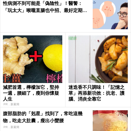
性病測不到可能是「偽陰性」！醫警：
「玩太大」喉嚨直腸也中招、最好定期檢
測
減肥首選，檸檬加它，堅持
迷迭香不只調味！「記憶之
一週，腰細了，瘦到你懷疑
草」再添新功效：抗老、護
人生
腦、消炎全靠它
PR．新素簡
腹部脂肪的「剋星」找到了，常吃這幾
物，吃走大肚囊，瘦出小蠻腰
PR．新素簡