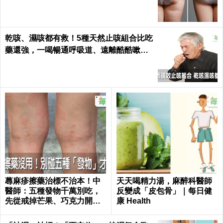
乾咳、濕咳都有救！5種天然止咳組合比吃
藥還強，一喝暢通呼吸道、遠離酷酷嗽｜
每日健康 Health
蕁麻疹擦藥治標不治本！中
天天喝精力湯，麻醉科醫師
醫師：五種發物千萬別吃，
反變成「皮包骨」｜每日健
先從戒掉芒果、巧克力開始
康 Health
｜每日健康 Health