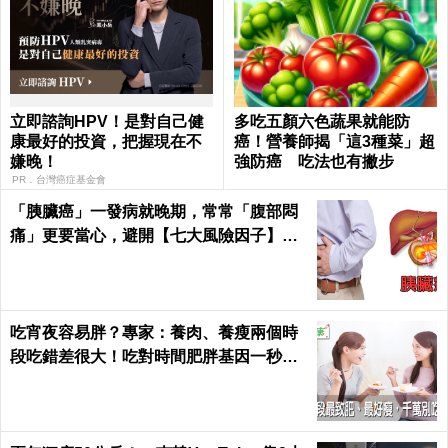
立即諮詢HPV！是對自己健
多吃五顏六色蔬果就能防
康最好的投資，把握現在不
癌！營養師揭「這3種菜」超
嫌晚！
強防癌 吃法也有撇步
PR．台灣癌症基金會
「胰臟癌」一發病就晚期，常常「腹部悶
痛」更要當心，避開【七大風險因子】守
護胰臟健康 ｜每日健康Health
吃宵夜容易胖？專家：養肉、養瘦兩個時
段吃錯差很大！吃對時間肥胖基因一秒關
閉｜每日健康 Health