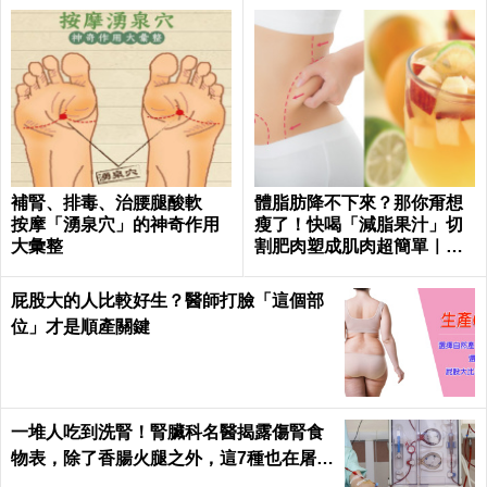
補腎、排毒、治腰腿酸軟
體脂肪降不下來？那你甭想
按摩「湧泉穴」的神奇作用
瘦了！快喝「減脂果汁」切
大彙整
割肥肉塑成肌肉超簡單｜每
日健康 Health
屁股大的人比較好生？醫師打臉「這個部
位」才是順產關鍵
一堆人吃到洗腎！腎臟科名醫揭露傷腎食
物表，除了香腸火腿之外，這7種也在屠殺
腎臟健康｜每日健康 Health