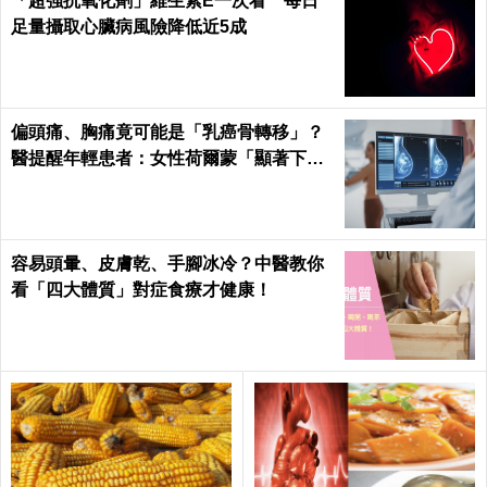
「超強抗氧化劑」維生素E一次看 每日
足量攝取心臟病風險降低近5成
偏頭痛、胸痛竟可能是「乳癌骨轉移」？
醫提醒年輕患者：女性荷爾蒙「顯著下
降」最危險
容易頭暈、皮膚乾、手腳冰冷？中醫教你
看「四大體質」對症食療才健康！