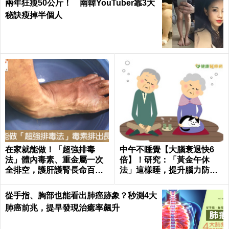
兩年狂瘦50公斤！ 南韓YouTuber靠3大
秘訣瘦掉半個人
在家就能做！「超強排毒
中午不睡覺【大腦衰退快6
法」體內毒素、重金屬一次
倍】！研究：「黃金午休
全排空，護肝護腎長命百歲
法」這樣睡，提升腦力防癡
｜每日健康 Health
呆！｜每日健康Health
從手指、胸部也能看出肺癌跡象？秒測4大
肺癌前兆，提早發現治癒率飆升