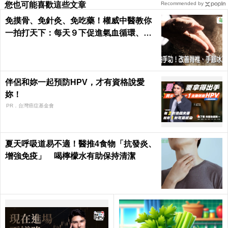
您也可能喜歡這些文章
Recommended by
免摸骨、免針灸、免吃藥！權威中醫教你
一拍打天下：每天９下促進氣血循環、活
絡筋骨｜每日健康 Health
伴侶和妳一起預防HPV，才有資格說愛
妳！
PR．台灣癌症基金會
夏天呼吸道易不適！醫推4食物「抗發炎、
增強免疫」 喝檸檬水有助保持清潔