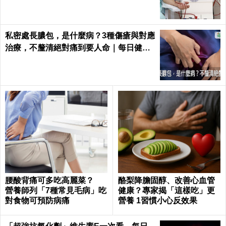
私密處長膿包，是什麼病？3種傷瘡與對應
治療，不釐清絕對痛到要人命｜每日健康
Health
腰酸背痛可多吃高麗菜？
酪梨降膽固醇、改善心血管
營養師列「7種常見毛病」吃
健康？專家揭「這樣吃」更
對食物可預防病痛
營養 1習慣小心反效果