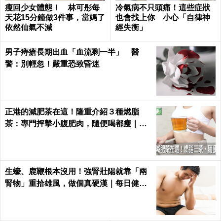
瘦回少女體態！ 林可彤每
冷氣病不只頭痛！這些症狀
天花15分鐘做3件事，當媽了
也會找上你 小心「自律神
依然仙氣不減
經失衡」
男子痔瘡長期出血「血流剩一半」 醫
警：別輕忽！嚴重恐致昏迷
正港的減肥茶在這！隆重介紹３種燃脂
茶：專門抨擊小腹肥肉，隨便喝都瘦｜每
日健康 Health
生蠔、鹿鞭根本沒用！強腎壯陽就靠「兩
腎物」重拾雄風，做個真硬漢｜每日健康
Health