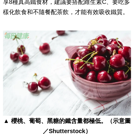
享8種真高鐵食材，建議要搭配維生素C、要吃多
樣化飲食和不隨餐配茶飲，才能有效吸收鐵質。
▲ 櫻桃、葡萄、黑糖的鐵含量都極低。（示意圖
／Shutterstock）