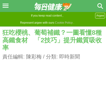
If you keep read content ,
Argee
Represent argee with ours
Cookie Policy
.
狂吃櫻桃、葡萄補鐵？一圖看懂8種
高鐵食材 「2技巧」提升鐵質吸收
率
責任編輯:
陳彩梅
/ 分類:
即時新聞