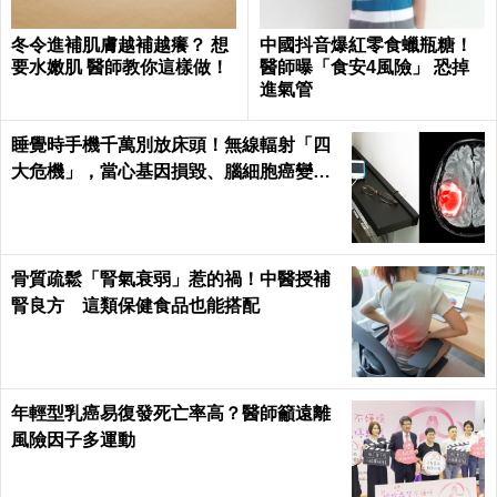
冬令進補肌膚越補越癢？ 想
中國抖音爆紅零食蠟瓶糖！
要水嫩肌 醫師教你這樣做！
醫師曝「食安4風險」 恐掉
進氣管
睡覺時手機千萬別放床頭！無線輻射「四
大危機」，當心基因損毀、腦細胞癌變！
｜每日健康Health
骨質疏鬆「腎氣衰弱」惹的禍！中醫授補
腎良方 這類保健食品也能搭配
年輕型乳癌易復發死亡率高？醫師籲遠離
風險因子多運動