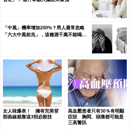
「中風」機率增加200%？男人最常忽略
「六大中風前兆」，這種酒千萬不能喝｜
每日健康 Health
女人味爆表！ 擁有完美背
高血壓患者只有30％有明顯
部曲線就靠這3招必殺技
症狀 胸悶、頭痛都可能是
三高警訊