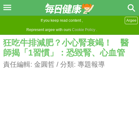
If you keep read content ,
Argee
Represent argee with ours
Cookie Policy
.
狂吃牛排減肥？小心腎衰竭！ 醫
師揭「1習慣」：恐毀腎、心血管
責任編輯:
金圓哲
/ 分類:
專題報導