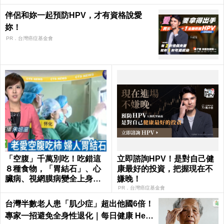
伴侶和妳一起預防HPV，才有資格說愛
妳！
PR．台灣癌症基金會
「空腹」千萬別吃！吃錯這
立即諮詢HPV！是對自己健
８種食物，「胃結石」、心
康最好的投資，把握現在不
臟病、視網膜病變全上身｜
嫌晚！
每日健康Health
PR．台灣癌症基金會
台灣半數老人患「肌少症」超出他國6倍！
專家一招避免全身性退化｜每日健康 Heal