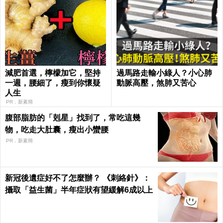
減肥首選，檸檬加它，堅持
過馬路走輸小綠人？小心肺
一週，腰細了，瘦到你懷疑
動脈高壓，煞肺又苦心
人生
PR．新素簡
腹部脂肪的「剋星」找到了，常吃這幾
物，吃走大肚囊，瘦出小蠻腰
PR．新素簡
新冠後遺症好不了怎麼辦？ 《刺絡針》：
攝取「益生菌」半年症狀有望緩解6成以上