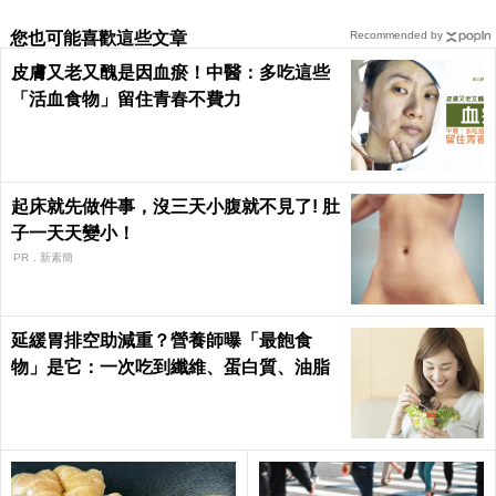
您也可能喜歡這些文章
Recommended by
皮膚又老又醜是因血瘀！中醫：多吃這些
「活血食物」留住青春不費力
起床就先做件事，沒三天小腹就不見了! 肚
子一天天變小！
PR．新素簡
延緩胃排空助減重？營養師曝「最飽食
物」是它：一次吃到纖維、蛋白質、油脂