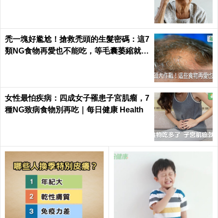
th
禿一塊好尷尬！搶救禿頭的生髮密碼：這7
類NG食物再愛也不能吃，等毛囊萎縮就來
不及了｜每日健康 Health
女性最怕疾病：四成女子罹患子宮肌瘤，7
種NG致病食物別再吃｜每日健康 Health