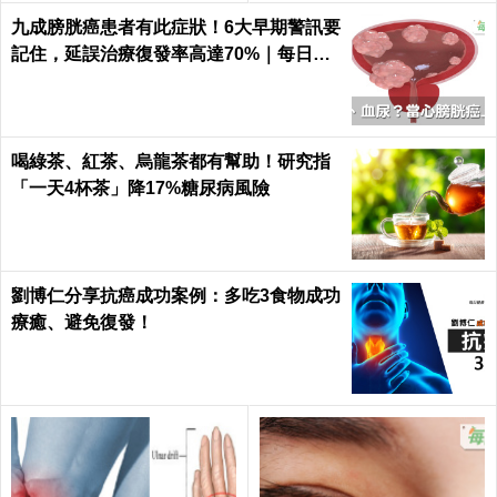
九成膀胱癌患者有此症狀！6大早期警訊要
記住，延誤治療復發率高達70%｜每日健
康 Health
喝綠茶、紅茶、烏龍茶都有幫助！研究指
「一天4杯茶」降17%糖尿病風險
劉博仁分享抗癌成功案例：多吃3食物成功
療癒、避免復發！