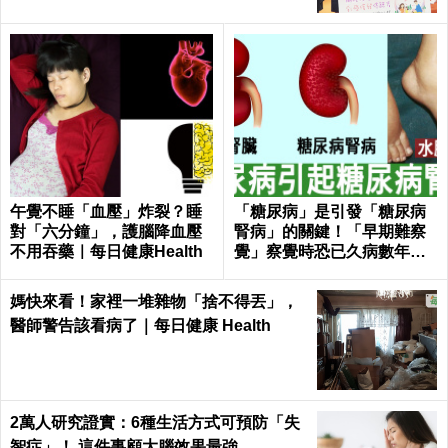
午覺不睡「血壓」炸裂？睡
「糖尿病」是引發「糖尿病
對「六分鐘」，護腦降血壓
腎病」的關鍵！「早期難察
不用吞藥｜每日健康Health
覺」察覺時恐已久病數年！
｜每日健康Health
媽快來看！家裡一堆雜物「捨不得丟」，
醫師警告該看病了｜每日健康 Health
2萬人研究證實：6種生活方式可預防「失
智症」！ 這件事顧大腦效果最強