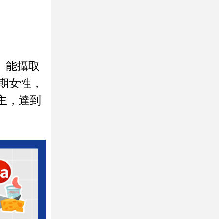
克）能攝取
期女性，
主，達到