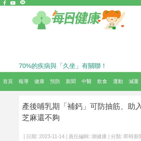
70%的疾病與「久坐」有關聯！
首頁
報導
健康
預防
新聞
中醫
飲食
運動
減重
產後哺乳期「補鈣」可防抽筋、助
芝麻還不夠
| 日期:
2023-11-14
| 責任編輯:
潮健康
| 分類:
即時新