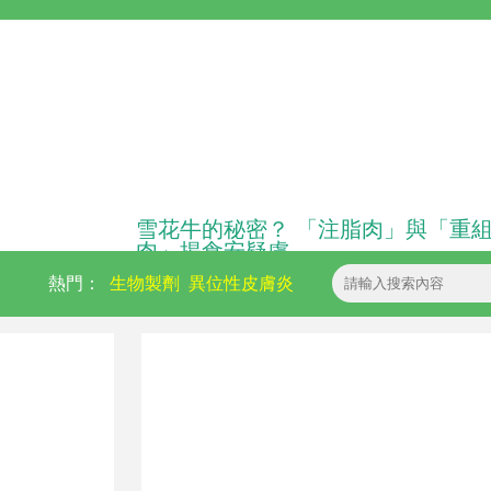
雪花牛的秘密？ 「注脂肉」與「重
肉」揭食安疑慮
熱門：
生物製劑
異位性皮膚炎