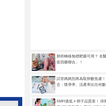
肺癌轉移無標靶藥可用？ 名
疫四藥聯合」！
試管媽媽別再為取卵數焦慮！
念：懷孕率、活產率比任何數
AMH過低 ≠ 卵子品質差！ 