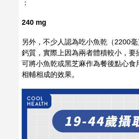
：
240 mg
另外，不少人認為吃小魚乾（2200毫克
鈣質，實際上因為兩者體積較小，要
可將小魚乾或黑芝麻作為餐後點心食
相輔相成的效果。