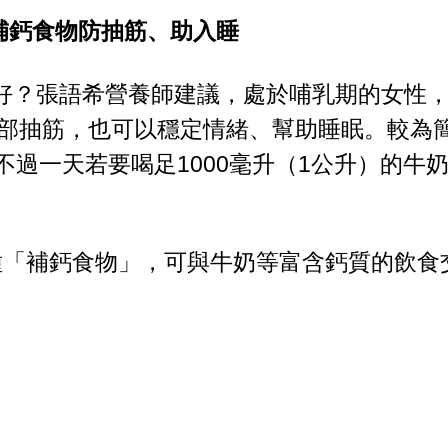
補鈣食物防抽筋、助入睡
好？張語希營養師建議，處於哺乳期的女性
腿部抽筋，也可以穩定情緒、幫助睡眠。較為
不過一天若要喝足1000毫升（1公升）的牛
種「補鈣食物」，可與牛奶等富含鈣質的飲食