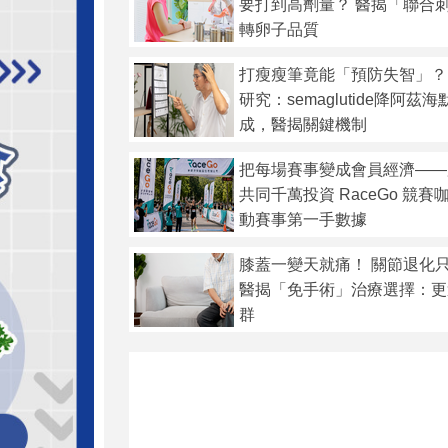
要打到高劑量？ 醫揭「聯合
轉卵子品質
打瘦瘦筆竟能「預防失智」？
研究：semaglutide降阿茲
成，醫揭關鍵機制
把每場賽事變成會員經濟——
共同千萬投資 RaceGo 競
動賽事第一手數據
膝蓋一變天就痛！ 關節退化
醫揭「免手術」治療選擇：更
群