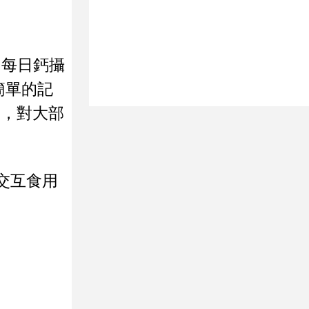
，每日鈣攝
簡單的記
奶，對大部
交互食用