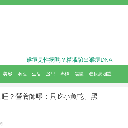
猴痘是性病嗎？精液驗出猴痘DNA
美容
兩性
生活
迷思
專欄
媒體
糖尿病照護
入睡？營養師曝：只吃小魚乾、黑
聞