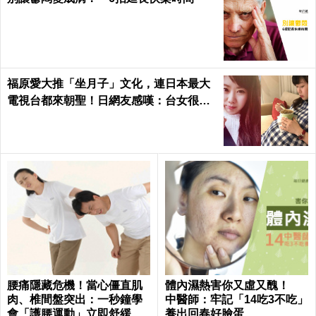
福原愛大推「坐月子」文化，連日本最大
電視台都來朝聖！日網友感嘆：台女很幸
福，根本產婦天堂
腰痛隱藏危機！當心僵直肌
體內濕熱害你又虛又醜！
肉、椎間盤突出：一秒鐘學
中醫師：牢記「14吃3不吃」
會「護腰運動」立即舒緩腰
養出回春好臉蛋