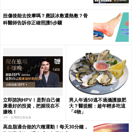
扭傷後能去按摩嗎？應該冰敷還熱敷？骨
科醫師告訴你正確照護5步驟
立即諮詢HPV！是對自己健
男人年過50逃不過攝護腺肥
康最好的投資，把握現在不
大？醫提醒：趁年輕多吃這
嫌晚！
「4物」
PR．台灣癌症基金會
高血脂適合做的六種運動！每天30分鐘，