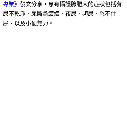
專業》
發文分享，患有攝護腺肥大的症狀包括有
尿不乾淨
、
尿斷斷續續、夜尿
、
頻尿
、
憋不住
尿、以及小便無力。