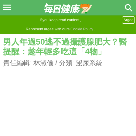
If you keep read content ,
Argee
Represent argee with ours
Cookie Policy
.
男人年過50逃不過攝護腺肥大？醫
提醒：趁年輕多吃這「4物」
責任編輯:
林淑儀
/ 分類:
泌尿系統