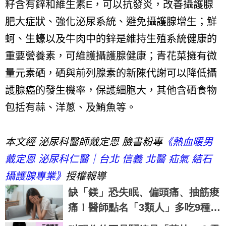
籽含有鋅和維生素
E
，可以抗發炎，改善攝護腺
肥大症狀、強化泌尿系統、避免攝護腺增生；鮮
蚵、生蠔以及牛肉中的鋅是維持生殖系統健康的
重要營養素，可維護攝護腺健康；青花菜擁有微
量元素硒，硒與前列腺素的新陳代謝可以降低攝
護腺癌的發生機率，保護細胞大，其他含硒食物
包括有蒜、洋蔥、及鮪魚等。
本文經 泌尿科醫師戴定恩 臉書粉專
《熱血暖男
戴定恩 泌尿科仁醫｜台北 信義 北醫 疝氣 結石
攝護腺專業》
授權報導
缺「鎂」恐失眠、偏頭痛、抽筋痠
痛！醫師點名「3類人」多吃9種食
物