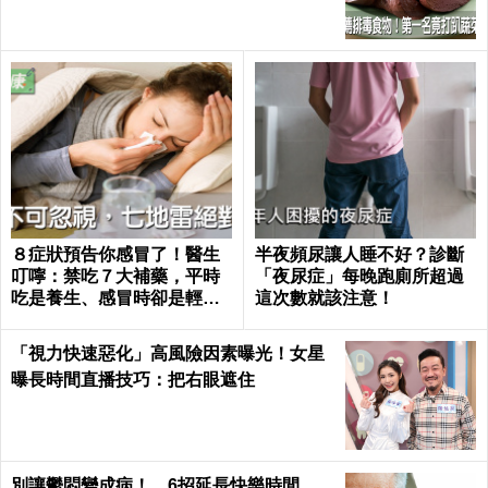
８症狀預告你感冒了！醫生
半夜頻尿讓人睡不好？診斷
叮嚀：禁吃７大補藥，平時
「夜尿症」每晚跑廁所超過
吃是養生、感冒時卻是輕生
這次數就該注意！
｜每日健康 Health
「視力快速惡化」高風險因素曝光！女星
曝長時間直播技巧：把右眼遮住
別讓鬱悶變成病！ 6招延長快樂時間