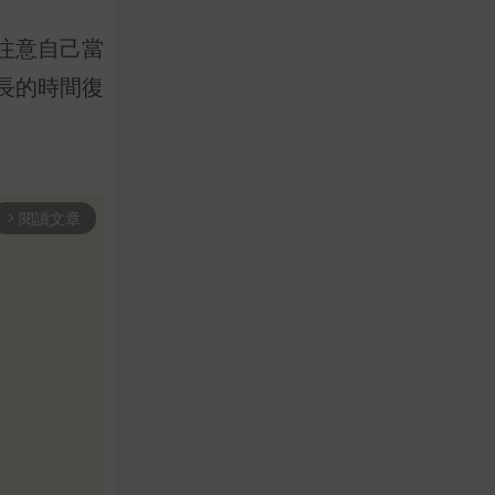
注意自己當
長的時間復
閱讀文章
arrow_forward_ios