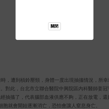
關閉
練時，遭到槓鈴壓頸，身體一度出現抽搐情況，所幸
礙。對此，台北市立聯合醫院中興院區內科醫師姜冠
經抽搐了，代表腦部血液供應不夠，正在放電，還
細胞就會開始逐漸消亡，恐怕會讓人窒息身亡。