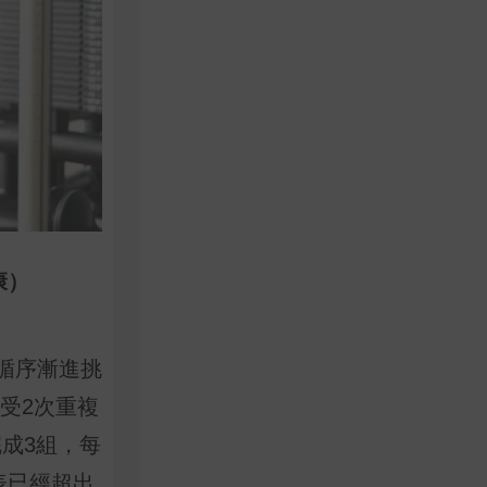
康）
循序漸進挑
受2次重複
完成3組，每
表已經超出