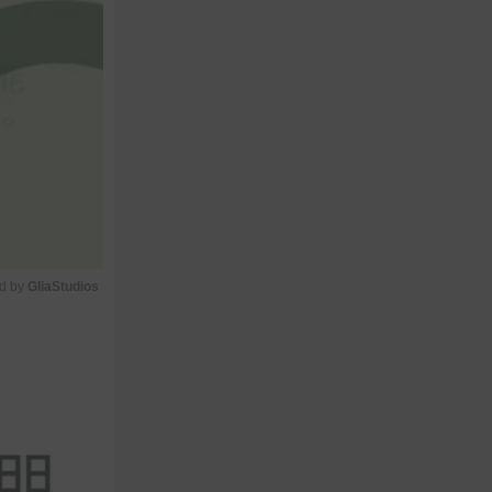
d by 
GliaStudios
M