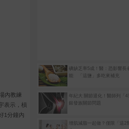
碘缺乏率5成！醫：恐影響長
能 「這鹽」多吃來補充
場內教練
年紀大 關節退化！醫師列「
銀發族關節問題
宇表示，槓
好1分鐘內
增肌減脂一起做？僅限「這2