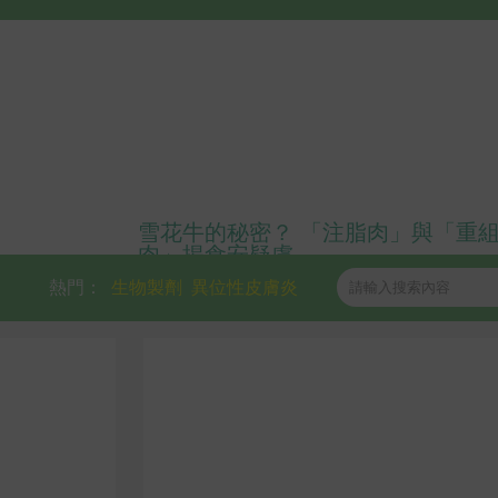
雪花牛的秘密？ 「注脂肉」與「重
肉」揭食安疑慮
熱門：
生物製劑
異位性皮膚炎