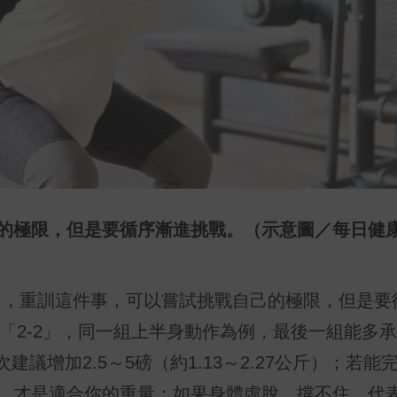
己的極限，但是要循序漸進挑戰。（示意圖／每日健
出，重訓這件事，可以嘗試挑戰自己的極限，但是要
「2-2」，同一組上半身動作為例，最後一組能多承
議增加2.5～5磅（約1.13～2.27公斤）；若能
量，才是適合你的重量；如果身體虛脫、撐不住，代