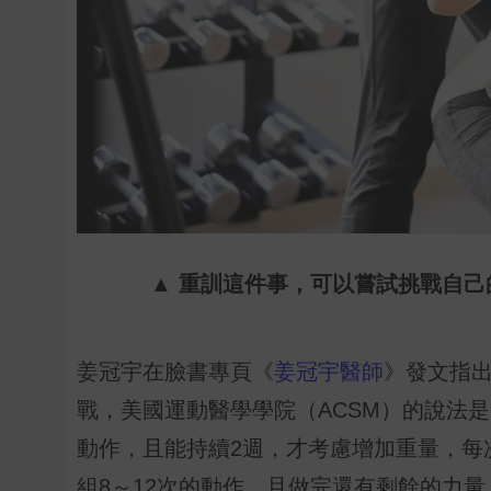
▲ 重訓這件事，可以嘗試挑戰自
姜冠宇在臉書專頁《
姜冠宇醫師
》發文指
戰，美國運動醫學學院（ACSM）的說法是
動作，且能持續2週，才考慮增加重量，每次建
組8～12次的動作，且做完還有剩餘的力