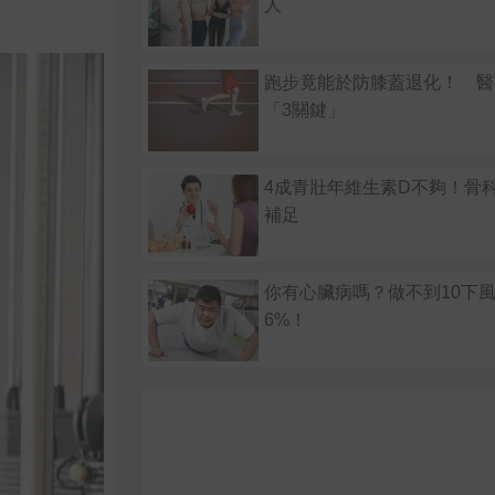
人
跑步竟能於防膝蓋退化！ 醫
「3關鍵」
4成青壯年維生素D不夠！骨
補足
你有心臟病嗎？做不到10下風
6%！