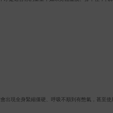
能會出現全身緊縮僵硬、呼吸不順到有憋氣，甚至使