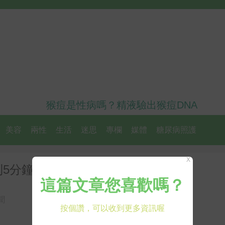
猴痘是性病嗎？精液驗出猴痘DNA
美容
兩性
生活
迷思
專欄
媒體
糖尿病照護
X
5分鐘恐窒息
聞