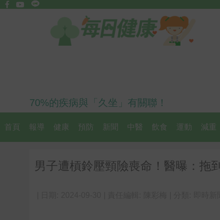
70%的疾病與「久坐」有關聯！
首頁
報導
健康
預防
新聞
中醫
飲食
運動
減重
男子遭槓鈴壓頸險喪命！醫曝：拖到
| 日期:
2024-09-30
| 責任編輯:
陳彩梅
| 分類:
即時新