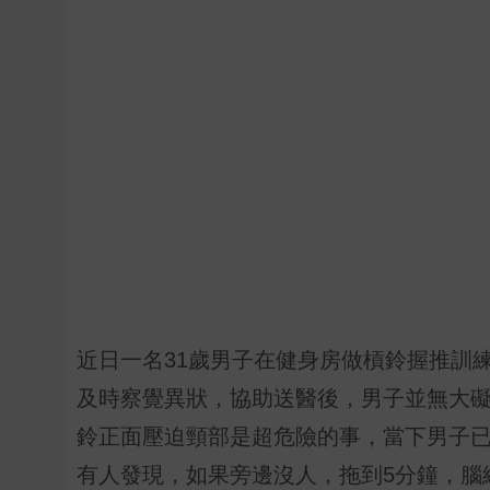
近日一名31歲男子在健身房做槓鈴握推訓
及時察覺異狀，協助送醫後，男子並無大
鈴正面壓迫頸部是超危險的事，當下男子已
有人發現，如果旁邊沒人，拖到5分鐘，腦